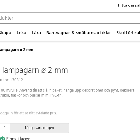
Hitta din sä
Skapa
Leka
Lära
Barnvagnar & småbarnsartiklar
Skolförbru
ampagarn ø 2 mm
Hampagarn ø 2 mm
Art.nr: 130312
100 m/rulle. Använd till att slå in paket, hänga upp dekorationer och pynt, dekorera
krukor, flaskor och burkar m.m. PVC-fri.
Logga in för att se ditt avtalade pris.
Lägg i varukorgen
Finns i lager