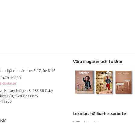
Våra magasin och foldrar
kundtjänst: mån-tors 8-17, fre 8-16
: 0479-19900
lekolar.se
s: Hallarydsvägen 8, 283 36 Osby
 Box 170, S-283 23 Osby
9-19800
Lekolars hållbarhetsarbete
nd?
Hållbarhetsarbete
Hållbarhetsredovisning 2023
 att se dina rabatterade priser
Produktsäkerhet & kvalitet