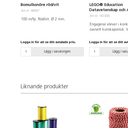
Bomullssnöre röd/vit
LEGO® Education
Datavetenskap och A
Art.nr: 46937
paket för 32 elever
Art.nr: 167200
100 m/fp. Röd/vit. Ø 2 mm.
Engagerar elever i konk
oavsett kunskapsnivå. V
innehåller 379 LEGO®-k
dubbelmotor, singelmote
Logga in för att se ditt avtalade pris.
Logga in för att se ditt av
kontroll, 2 anslutningsk
bygginstruktioner, vilket
Lägg i varukorgen
Lägg i va
elever möjligheter att 
lösa olika lektioner på 
och inkluderande vis. Va
uppmuntrar till utveckli
datalogiskt tänkande, i
problemlösning, logik oc
Liknande produkter
och stärker eleverna att
navigatörer i en AI-driv
lektionsplaneringar (á 
medföljer som gör förbe
minimal och lärandet o
Education Coding Canv
som väcker kreationerna t
säker och trygg app utan
inloggning. I appen an