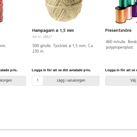
 allt sparas
orska
å ett säkert
ket är för 32
el 165521.
Hampagarn ø 1,5 mm
Presentsnöre
Från 11 år.
Art.nr: 28627
460 m/rulle. Bre
 mm.
500 g/rulle. Tjocklek ø 1,5 mm. Ca
polypropenplast.
230 m.
talade pris.
Logga in för att se ditt avtalade pris.
Logga in för att se d
rukorgen
Lägg i varukorgen
Välj