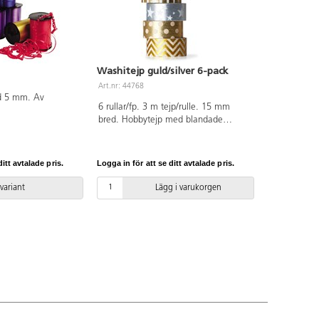
Washitejp guld/silver 6-pack
Art.nr: 44768
dd 5 mm. Av
6 rullar/fp. 3 m tejp/rulle. 15 mm
bred. Hobbytejp med blandade
mönster i guld- och silvertoner med
metallisk lyster. Syrafri.
itt avtalade pris.
Logga in för att se ditt avtalade pris.
 variant
Lägg i varukorgen