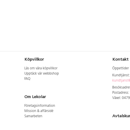
Köpvillkor
Kontakt
Läs om våra köpvillkor
Öppettider 
Upptäck vår webbshop
Kundtjänst
FAQ
kundtjanst@
Besöksadres
Postadress:
Om Lekolar
Växel: 047
Företagsinformation
Mission & affärsidé
Avtalsku
Samarbeten
Aktuellt hos oss
Logga in för
GDPR