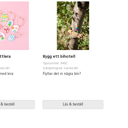
ttlera
Bygg ett bihotell
Påskgirl
Tipsnummer: 9492
Tipsnummer
ska lätt
Svårighetsgrad: Ganska lätt
Svårighetsgr
med lera
Flyttar det in några bin?
Dekorera 
girlang.
 & beställ
Läs & beställ