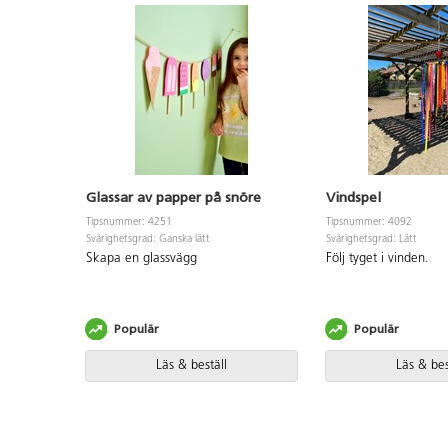
Glassar av papper på snöre
Vindspel
Tipsnummer: 4251
Tipsnummer: 4092
Svårighetsgrad: Ganska lätt
Svårighetsgrad: Lätt
Skapa en glassvägg
Följ tyget i vinden.
Populär
Populär
Läs & beställ
Läs & bes