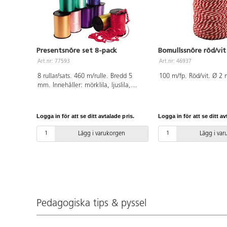
blockprogrammering och
lokalt. Eleverna kan utf
programmering och AI p
och tryggt vis. Detta pa
elever. 8 styck av artik
Presentsnöre set 8-pack
Bomullssnöre röd/vit
Material: ABS. PVC-fri. 
Art.nr: 77593
Art.nr: 46937
8 rullar/sats. 460 m/rulle. Bredd 5
100 m/fp. Röd/vit. Ø 2
mm. Innehåller: mörklila, ljuslila,
mintgrön, blå, cerise, ljusgrön, orange
och gul. Av polypropenplast.
Logga in för att se ditt avtalade pris.
Logga in för att se ditt av
Lägg i varukorgen
Lägg i va
Pedagogiska tips & pyssel