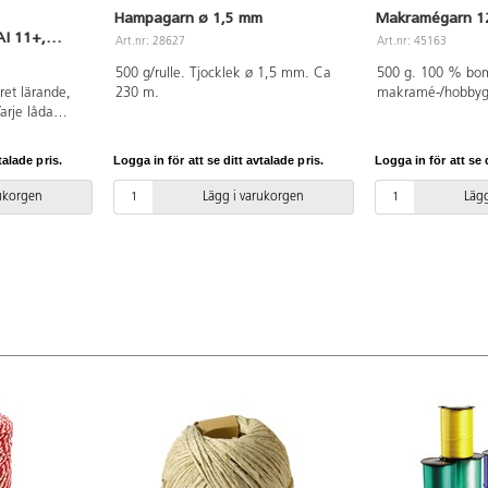
Hampagarn ø 1,5 mm
Makramégarn 12
I 11+,
Art.nr: 28627
Art.nr: 45163
500 g/rulle. Tjocklek ø 1,5 mm. Ca
500 g. 100 % bomu
ret lärande,
230 m.
makramé-/hobbyga
arje låda
(ca ø 2,5 mm) . K
lossar,
olika slags hobby
r, färgsensor,
makramé, virkning
talade pris.
Logga in för att se ditt avtalade pris.
Logga in för att se d
ort och
vävning. 130 m. P
 ger fyra
rukorgen
Lägg i varukorgen
Lägg
samarbeta och
ett engagerat
rje lektion
ng av
nklusive
h kreativitet,
 bli trygga
en värld. 40
45 minuter)
redelsetiden
ptimalt. LEGO
as är appen
ill liv, en
 lagring eller
vänds