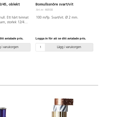
/45, oblekt
Bomullssnöre svart/vit
Art.nr: 46938
ll. Ett hårt tvinnat
100 m/fp. Svart/vit. Ø 2 mm.
rn, storlek 12/45,
an användas till
arbeten såsom
, stickning och
itt avtalade pris.
Logga in för att se ditt avtalade pris.
VC-fri.
 i varukorgen
Lägg i varukorgen