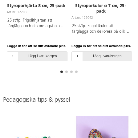
Styroporhjärta 8 cm, 25-pack
Styroporkulor ø 7 cm, 25-
pack
Art.nr: 122036
A
Art.nr: 122042
25 st/fp. Frigolithjärtan att
färglägga och dekorera på olika
25 st/fp. Frigolitkulor att
sätt. Mycket användbara i
färglägga och dekorera på olika
kreativt skapande. 8 cm. Av
sätt. Mycket användbara i
polystyren.
kreativt skapande. ø 7 cm. Av
Logga in för att se ditt avtalade pris.
Logga in för att se ditt avtalade pris.
L
polystyren.
Lägg i varukorgen
Lägg i varukorgen
Pedagogiska tips & pyssel