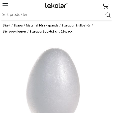
Möbler & inredning
Start
Skapa
Material för skapande
Styropor & tillbehör
Lekplatsutrustning & utemiljö
Styroporfigurer
Styroporägg 6x8 cm, 25-pack
Skapa
Leka
Lära
Barnvagnar & småbarnsartiklar
Skolförbrukning & kontorsmaterial
Logga in / Registrera dig
Hitta din säljare
Kontakta Lekolar