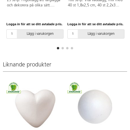
25 st/fp. Frigolitägg att färglägga
100 st/fp. Vita vaddägg, mix med
och dekorera på olika sätt.
40 st 1,8x2,5 cm, 40 st 2,2x3
Mycket användbara i kreativt
cm, 20 st 2,8x4 cm. PVC-fri.
skapande. Passar perfekt som
kropp till olika figurer.
Logga in för att se ditt avtalade pris.
Logga in för att se ditt avtalade pris.
L
Hönsäggstorlek. Av polystyren.
Lägg i varukorgen
Lägg i varukorgen
Liknande produkter