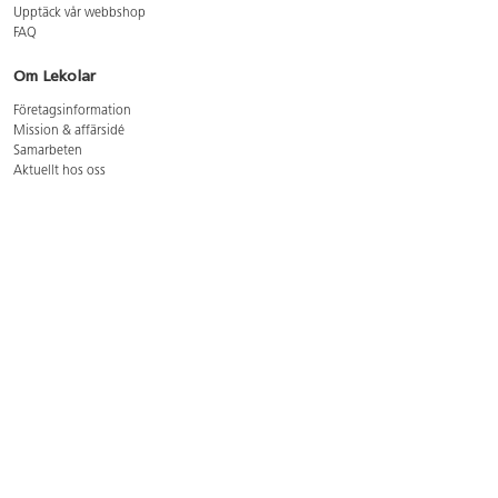
Upptäck vår webbshop
FAQ
Om Lekolar
Företagsinformation
Mission & affärsidé
Samarbeten
Aktuellt hos oss
GDPR
Cookie Policy
Whistleblowing
Lediga jobb
Bruttoprislista lära, skapa, leka 2026-5
Bruttoprislista möbler 2026-3
Bruttoprislista lekplatsutrustning och utemiljö 2026-3
Kontakt
Öppettider kundtjänst: mån-tors 8-17, fre 8-16
Kundtjänst: 0479-19900
kundtjanst@lekolar.se
Besöksadress: Hallarydsvägen 8, 283 36 Osby
Postadress: Box 170, S-283 23 Osby