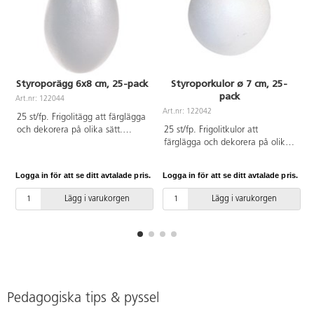
Styroporägg 6x8 cm, 25-pack
Styroporkulor ø 7 cm, 25-
pack
Art.nr: 122044
A
Art.nr: 122042
25 st/fp. Frigolitägg att färglägga
och dekorera på olika sätt.
25 st/fp. Frigolitkulor att
Mycket användbara i kreativt
färglägga och dekorera på olika
skapande. Passar perfekt som
sätt. Mycket användbara i
kropp till olika figurer. Av
kreativt skapande. ø 7 cm. Av
Logga in för att se ditt avtalade pris.
Logga in för att se ditt avtalade pris.
L
polystyren.
polystyren.
Lägg i varukorgen
Lägg i varukorgen
Pedagogiska tips & pyssel