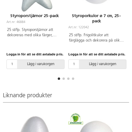
Styroporstjärnor 25-pack
Styroporkulor ø 7 cm, 25-
pack
Art.nr: 46884
Art.nr: 122042
A
25 st/fp. Styroporstjärnor att
dekoreras med olika färger,
25 st/fp. Frigolitkulor att
glitter, mosaik, stickers m.m.
färglägga och dekorera på olika
Mått: 7 cm. PVC-fri.
sätt. Mycket användbara i
kreativt skapande. ø 7 cm. Av
Logga in för att se ditt avtalade pris.
Logga in för att se ditt avtalade pris.
L
polystyren.
Lägg i varukorgen
Lägg i varukorgen
Liknande produkter