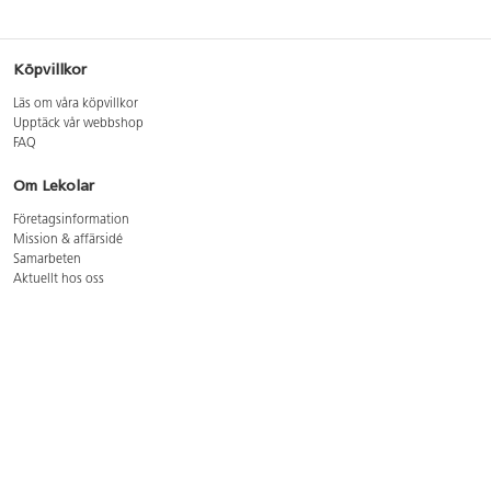
Köpvillkor
Läs om våra köpvillkor
Upptäck vår webbshop
FAQ
Om Lekolar
Företagsinformation
Mission & affärsidé
Samarbeten
Aktuellt hos oss
GDPR
Cookie Policy
Whistleblowing
Lediga jobb
Bruttoprislista lära, skapa, leka 2026-5
Bruttoprislista möbler 2026-3
Bruttoprislista lekplatsutrustning och utemiljö 2026-3
Kontakt