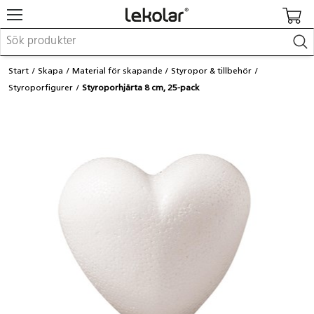
Möbler & inredning
Start
Skapa
Material för skapande
Styropor & tillbehör
Lekplatsutrustning & utemiljö
Styroporfigurer
Styroporhjärta 8 cm, 25-pack
Skapa
Leka
Lära
Barnvagnar & småbarnsartiklar
Skolförbrukning & kontorsmaterial
Logga in / Registrera dig
Hitta din säljare
Kontakta Lekolar