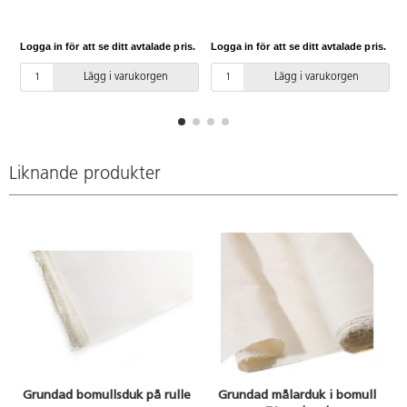
Säljs endast i hela meter.
endast i hela meter.
Logga in för att se ditt avtalade pris.
Logga in för att se ditt avtalade pris.
L
Lägg i varukorgen
Lägg i varukorgen
Liknande produkter
Grundad bomullsduk på rulle
Grundad målarduk i bomull