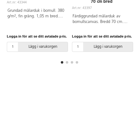
70 cm bred
Art.nr: 43344
A
Art.nr: 43397
Grundad målarduk i bomull. 380
g/m², fin gräng. 1,05 m bred.
Färdiggrundad målarduk av
Säljs endast i hela meter.
bomullscanvas. Bredd 70 cm.
Säljs i hela meter.
Logga in för att se ditt avtalade pris.
Logga in för att se ditt avtalade pris.
L
Lägg i varukorgen
Lägg i varukorgen