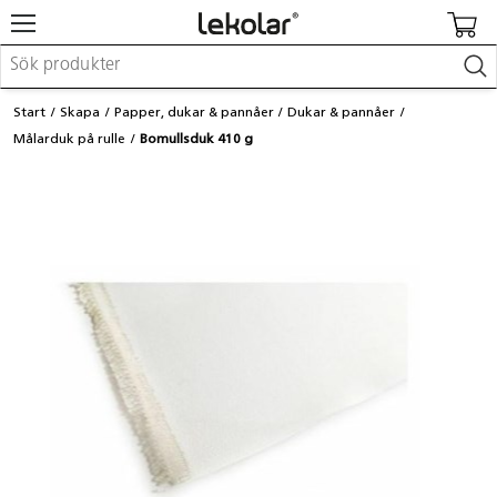
Möbler & inredning
Start
Skapa
Papper, dukar & pannåer
Dukar & pannåer
Lekplatsutrustning & utemiljö
Målarduk på rulle
Bomullsduk 410 g
Skapa
Leka
Lära
Barnvagnar & småbarnsartiklar
Skolförbrukning & kontorsmaterial
Logga in / Registrera dig
Hitta din säljare
Kontakta Lekolar