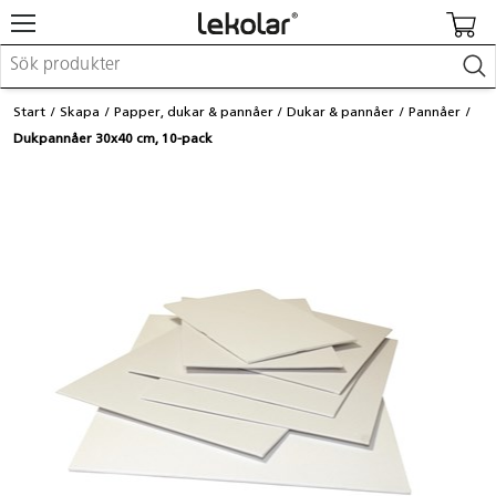
Möbler & inredning
Start
Skapa
Papper, dukar & pannåer
Dukar & pannåer
Pannåer
Lekplatsutrustning & utemiljö
Dukpannåer 30x40 cm, 10-pack
Skapa
Leka
Lära
Barnvagnar & småbarnsartiklar
Skolförbrukning & kontorsmaterial
Logga in / Registrera dig
Hitta din säljare
Kontakta Lekolar