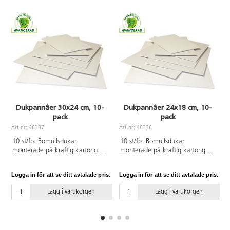
Dukpannåer 30x24 cm, 10-
Dukpannåer 24x18 cm, 10-
pack
pack
A
Art.nr: 46337
Art.nr: 46336
10 st/fp. Bomullsdukar
10 st/fp. Bomullsdukar
monterade på kraftig kartong.
monterade på kraftig kartong.
PVC-fri. 280 g. Perfekt till akryl-
PVC-fri. 280 g. Perfekt till akryl-
och oljemålning. Djup 5 mm.
och oljemålning.
Logga in för att se ditt avtalade pris.
Logga in för att se ditt avtalade pris.
L
Lägg i varukorgen
Lägg i varukorgen