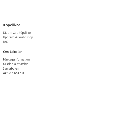
Köpvillkor
Läs om våra köpvillkor
Upptäck vår webbshop
FAQ
Om Lekolar
Företagsinformation
Mission & affärsidé
Samarbeten
Aktuellt hos oss
GDPR
Cookie Policy
Whistleblowing
Lediga jobb
Bruttoprislista lära, skapa, leka 2026-5
Bruttoprislista möbler 2026-3
Bruttoprislista lekplatsutrustning och utemiljö 2026-3