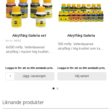
Akrylfärg Galeria set
Akrylfärg Galeria
Art.nr: 46002
500 ml/fp. Vattenbaserad
6x500 ml/fp. Vattenbaserad
akrylfärg i hög kvalitet som kan
akrylfärg i mycket hög kvalitet
användas på de flesta underlag,
som kan användas på de flesta
t.ex. papper, målarduk, pannåer,
underlag, t.ex. papper,
trä och lera. Torkar till en slät
målarduk, pannåer, trä och lera.
sidenmatt yta. Penslar och
Logga in för att se ditt avtalade pris.
Logga in för att se ditt avtalade pris.
L
Torkar till en slät sidenmatt yta.
verktyg rengöres omedelbart i
Penslar och verktyg rengöres
vatten före torkning. Vattenfast
Lägg i varukorgen
Välj variant
omedelbart i vatten före
efter torkning.
torkning. Vattenfast efter
torkning. Ingår: 1 x Process
yellow (gul), 1 x svart mars
(svart), 1 x Process magenta
(röd), 1 x Process cyan (blå) och
Liknande produkter
2 x titanium white (vit).