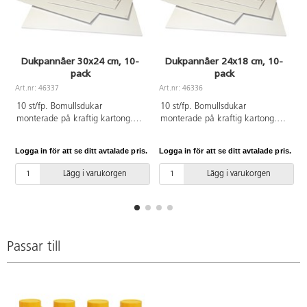
Dukpannåer 30x24 cm, 10-
Dukpannåer 24x18 cm, 10-
pack
pack
A
Art.nr: 46337
Art.nr: 46336
10 st/fp. Bomullsdukar
10 st/fp. Bomullsdukar
monterade på kraftig kartong.
monterade på kraftig kartong.
PVC-fri. 280 g. Perfekt till akryl-
PVC-fri. 280 g. Perfekt till akryl-
och oljemålning. Djup 5 mm.
och oljemålning.
Logga in för att se ditt avtalade pris.
Logga in för att se ditt avtalade pris.
L
Lägg i varukorgen
Lägg i varukorgen
Passar till