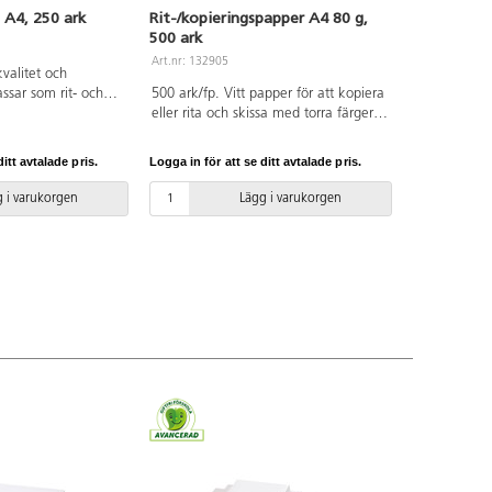
 A4, 250 ark
Rit-/kopieringspapper A4 80 g,
500 ark
Art.nr: 132905
kvalitet och
assar som rit- och
500 ark/fp. Vitt papper för att kopiera
som underlag till
eller rita och skissa med torra färger.
om kritor och
A4, träfritt papper.
trögare färger som
itt avtalade pris.
Logga in för att se ditt avtalade pris.
erkat av ren, ny
-certifierat. PVC-
 i varukorgen
Lägg i varukorgen