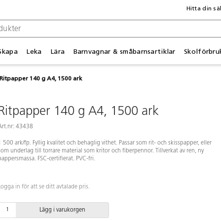
Hitta din sä
Skapa
Leka
Lära
Barnvagnar & småbarnsartiklar
Skolförbru
Ritpapper 140 g A4, 1500 ark
Ritpapper 140 g A4, 1500 ark
Art.nr: 43438
1 500 ark/fp. Fyllig kvalitet och behaglig vithet. Passar som rit- och skisspapper, eller
som underlag till torrare material som kritor och fiberpennor. Tillverkat av ren, ny
pappersmassa. FSC-certifierat. PVC-fri.
Logga in för att se ditt avtalade pris.
Lägg i varukorgen