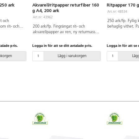
250 ark
Akvarell/ritpapper returfiber 160
Ritpapper 170 g
g A4, 200 ark
Art.nr: 48534
Art.nr: 43962
et och
250 ark/fp. Fyllig 
som rit- och
200 ark/fp. Fingrängat rit- och
behaglig vithet. P
derlag till
akvarellpapper av ren, ny returmassa
skisspapper, eller 
tor och
från tryckrester. Passar för flytande
torrare material s
e färger som
och torr akvarellfärg, plakatfärg och
fiberpennor samt 
talade pris.
Logga in för att se ditt avtalade pris.
Logga in för att se d
av ren, ny
gouache. Bra underlag för mjukare
plakatfärger. Tillv
fierat. PVC-
kritor och skissmaterial som grafit och
pappersmassa. FSC
rukorgen
Lägg i varukorgen
Lägg
kol. 160 g/m². Träfritt och syrafritt
fri.
papper. PVC-fri.