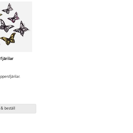
fjärilar
t
persfjärilar.
 & beställ