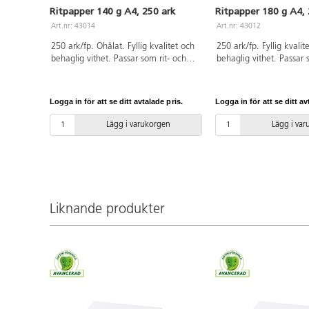
Ritpapper 140 g A4, 250 ark
Ritpapper 180 g A4, 
Art.nr: 43014
Art.nr: 43012
250 ark/fp. Ohålat. Fyllig kvalitet och
250 ark/fp. Fyllig kvalit
behaglig vithet. Passar som rit- och
behaglig vithet. Passar 
skisspapper, eller som underlag till
skisspapper, eller som un
torrare material som kritor och
torrare material som kri
fiberpennor. Tillverkat av ren, ny
fiberpennor samt trögar
Logga in för att se ditt avtalade pris.
Logga in för att se ditt av
pappersmassa. FSC-certifierat. PVC-
plakatfärger. Tillverkat 
fri.
pappersmassa. FSC-certi
Lägg i varukorgen
Lägg i va
fri.
Liknande produkter