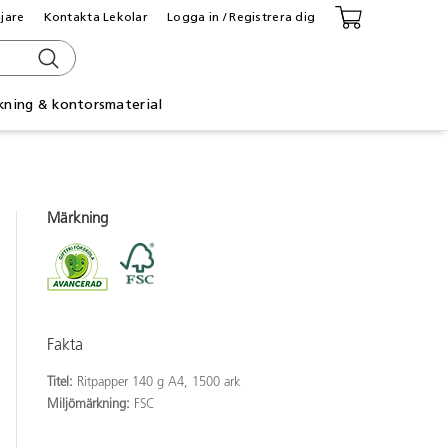
ljare
Kontakta Lekolar
Logga in / Registrera dig
kning & kontorsmaterial
Märkning
Fakta
Titel:
Ritpapper 140 g A4, 1500 ark
Miljömärkning:
FSC