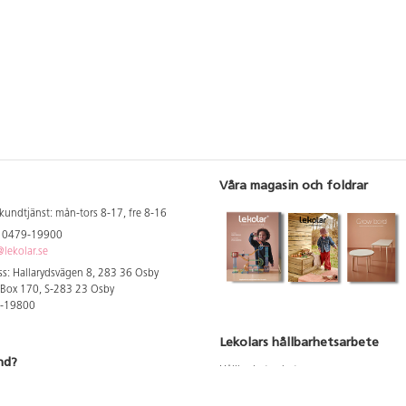
Våra magasin och foldrar
kundtjänst: mån-tors 8-17, fre 8-16
: 0479-19900
lekolar.se
s: Hallarydsvägen 8, 283 36 Osby
 Box 170, S-283 23 Osby
9-19800
Lekolars hållbarhetsarbete
nd?
Hållbarhetsarbete
Hållbarhetsredovisning 2023
 att se dina rabatterade priser
Produktsäkerhet & kvalitet