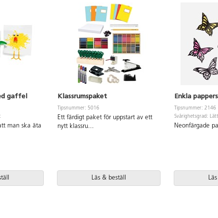
ed gaffel
Klassrumspaket
Enkla pappers
Tipsnummer: 5016
Tipsnummer: 2146
t
Svårighetsgrad: Lät
Ett färdigt paket för uppstart av ett
att man ska äta
Neonfärgade pap
nytt klassru
...
täll
Läs & beställ
Läs