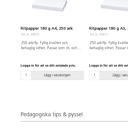
Ritpapper 180 g A4, 250 ark
Ritpapper 180 g A3, 
Art.nr: 43012
Art.nr: 43011
250 ark/fp. Fyllig kvalitet och
250 ark/fp. Fyllig kvalit
behaglig vithet. Passar som rit- och
behaglig vithet. Passar 
skisspapper, eller som underlag till
skisspapper, eller som un
torrare material som kritor och
torrare material som kri
fiberpennor samt trögare färger som
fiberpennor samt trögar
Logga in för att se ditt avtalade pris.
Logga in för att se ditt av
plakatfärger. Tillverkat av ren, ny
plakatfärger. Tillverkat 
pappersmassa. FSC-certifierat. PVC-
pappersmassa. FSC-certi
Lägg i varukorgen
Lägg i va
fri.
fri.
Pedagogiska tips & pyssel