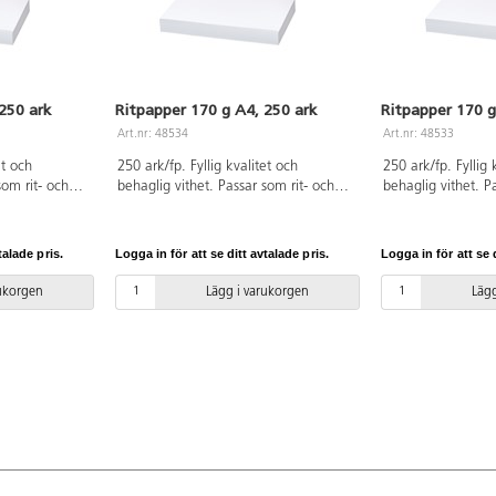
250 ark
Ritpapper 170 g A4, 250 ark
Ritpapper 170 g
Art.nr: 48534
Art.nr: 48533
et och
250 ark/fp. Fyllig kvalitet och
250 ark/fp. Fyllig 
som rit- och
behaglig vithet. Passar som rit- och
behaglig vithet. P
derlag till
skisspapper, eller som underlag till
skisspapper, eller 
tor och
torrare material som kritor och
torrare material s
e färger som
fiberpennor samt trögare färger som
fiberpennor samt 
talade pris.
Logga in för att se ditt avtalade pris.
Logga in för att se d
av ren, ny
plakatfärger. Tillverkat av ren, ny
plakatfärger. Tillv
fierat. PVC-
pappersmassa. FSC-certifierat. PVC-
pappersmassa. FSC
rukorgen
Lägg i varukorgen
Lägg
fri.
fri.