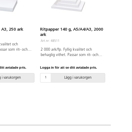
 A3, 250 ark
Ritpapper 140 g, A5/A4/A3, 2000
ark
Art.nr: 48511
kvalitet och
assar som rit- och
2 000 ark/fp. Fyllig kvalitet och
som underlag till
behaglig vithet. Passar som rit- och
om kritor och
skisspapper, eller som underlag till
trögare färger som
torrare material som kritor och
itt avtalade pris.
Logga in för att se ditt avtalade pris.
erkat av ren, ny
fiberpennor. Blandade storlekar.
-certifierat. PVC-
A5/500 ark, A4/1250 ark och A3/250
 i varukorgen
Lägg i varukorgen
ark. Tillverkat av ren, ny
pappersmassa. FSC-certifierat. PVC-
fri.