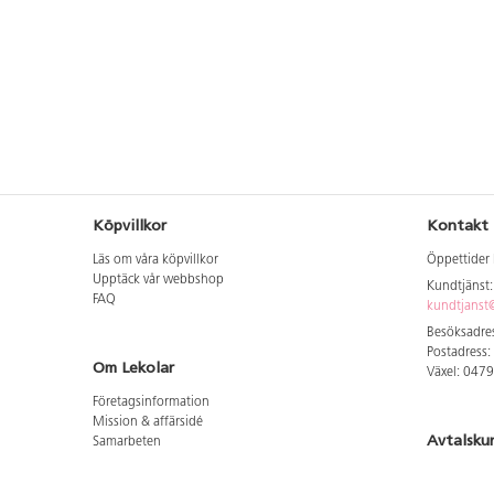
Köpvillkor
Kontakt
Läs om våra köpvillkor
Öppettider 
Upptäck vår webbshop
Kundtjänst
FAQ
kundtjanst@
Besöksadres
Postadress:
Om Lekolar
Växel: 047
Företagsinformation
Mission & affärsidé
Avtalsku
Samarbeten
Aktuellt hos oss
Logga in för
GDPR