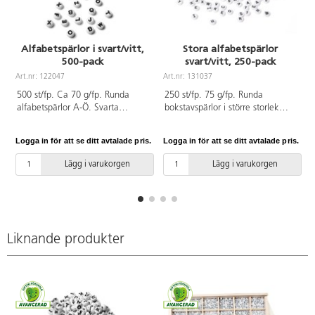
Alfabetspärlor i svart/vitt,
Stora alfabetspärlor
500-pack
svart/vitt, 250-pack
Art.nr: 122047
Art.nr: 131037
A
500 st/fp. Ca 70 g/fp. Runda
250 st/fp. 75 g/fp. Runda
alfabetspärlor A-Ö. Svarta
bokstavspärlor i större storlek
bokstäver på vit botten.
som passar barn som precis
Bokstäverna är nedsänkta i
börjat lära sig bokstäver. Svarta
Logga in för att se ditt avtalade pris.
Logga in för att se ditt avtalade pris.
L
pärlan vilket gör att färgen håller
bokstäver på vit botten.
längre. ø 7,5 mm. Håldiameter
Bokstäverna är nedsänkta i
Lägg i varukorgen
Lägg i varukorgen
1,3 mm. Av akrylplast. PVC-fri.
pärlan vilket gör att färgen håller
Från 3 år.
längre. ø 10 mm. Håldiameter 2
mm. Av akrylplast.
Liknande produkter