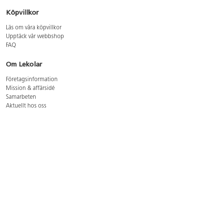
Köpvillkor
Läs om våra köpvillkor
Upptäck vår webbshop
FAQ
Om Lekolar
Företagsinformation
Mission & affärsidé
Samarbeten
Aktuellt hos oss
GDPR
Cookie Policy
Whistleblowing
Lediga jobb
Bruttoprislista lära, skapa, leka 2026-5
Bruttoprislista möbler 2026-3
Bruttoprislista lekplatsutrustning och utemiljö 2026-3
Kontakt
Öppettider kundtjänst: mån-tors 8-17, fre 8-16
Kundtjänst: 0479-19900