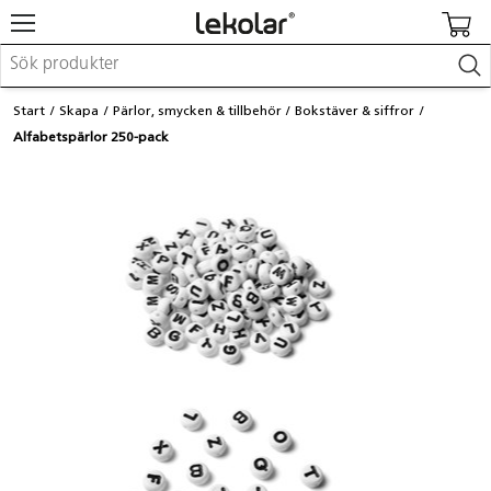
Möbler & inredning
Start
Skapa
Pärlor, smycken & tillbehör
Bokstäver & siffror
Lekplatsutrustning & utemiljö
Alfabetspärlor 250-pack
Skapa
Leka
Lära
Barnvagnar & småbarnsartiklar
Skolförbrukning & kontorsmaterial
Logga in / Registrera dig
Hitta din säljare
Kontakta Lekolar