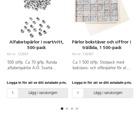
Alfabetspärlor i svart/vitt,
Pärlor bokstäver och siffror i
500-pack
trälåda, 1 500-pack
Art.nr: 122047
Art.nr: 130307
A
500 st/fp. Ca 70 g/fp. Runda
Ca 1 500 st/fp. Storpack med
alfabetspärlor A-Ö. Svarta
bokstavs- och sifferpärlor för att
bokstäver på vit botten.
skapa personliga armband och
Bokstäverna är nedsänkta i
halsband. Vita kubpärlor med
Logga in för att se ditt avtalade pris.
Logga in för att se ditt avtalade pris.
L
pärlan vilket gör att färgen håller
svarta bokstäver. Mått: 7x7x7
längre. ø 7,5 mm. Håldiameter
mm. Pärlorna levereras i trälåda
Lägg i varukorgen
Lägg i varukorgen
1,3 mm. Av akrylplast. PVC-fri.
med lock för praktisk förvaring.
Från 3 år.
Hela nordiska alfabetet samt
siffror 0-9. Av akrylplast. Mått
Låda 36x26x30 cm