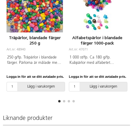
Träpärlor, blandade färger
Alfabetspärlor i blandade
250 g
färger 1000-pack
Art.nr: 48940
Art.nr: 47071
A
250 g/fp. Träpärlor i blandade
1 000 st/fp. Ca 180 g/fp.
färger. Pärlorna är målade med
Kubpärlor med alfabetet
vattenbaserad färg. Håldiameter
blandade med kongopärlor i fina
2-5 mm. PVC-fri. Från 3 år.
färger. De vita bokstäverna är
Logga in för att se ditt avtalade pris.
Logga in för att se ditt avtalade pris.
L
nedsänkta i pärlan vilket gör att
färgen håller längre utan att
Lägg i varukorgen
Lägg i varukorgen
nötas av. Storlek 7-9 mm.
Håldiameter 3-4 mm. Av
polystyren. PVC-fri. Från 3 år.
Liknande produkter