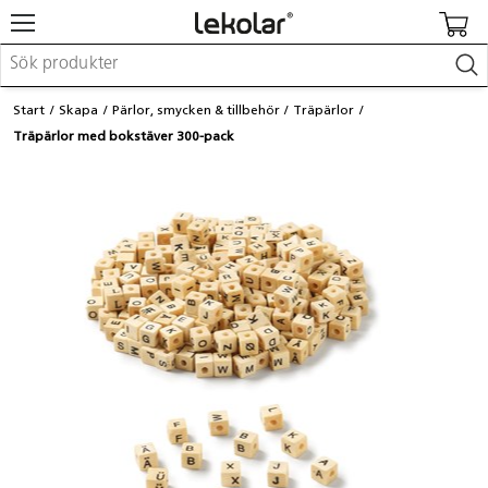
Möbler & inredning
Start
Skapa
Pärlor, smycken & tillbehör
Träpärlor
Lekplatsutrustning & utemiljö
Träpärlor med bokstäver 300-pack
Skapa
Leka
Lära
Barnvagnar & småbarnsartiklar
Skolförbrukning & kontorsmaterial
Logga in / Registrera dig
Hitta din säljare
Kontakta Lekolar