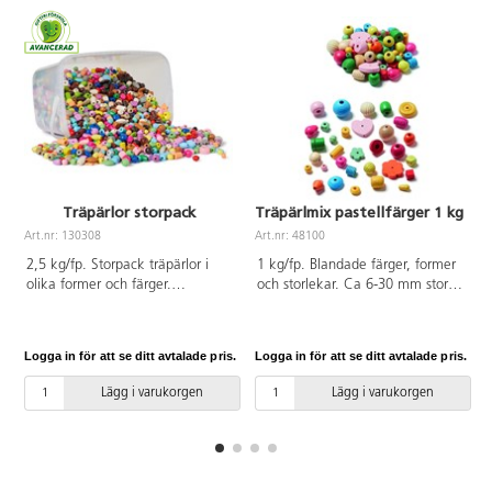
Träpärlor storpack
Träpärlmix pastellfärger 1 kg
Art.nr: 130308
Art.nr: 48100
A
2,5 kg/fp. Storpack träpärlor i
1 kg/fp. Blandade färger, former
olika former och färger.
och storlekar. Ca 6-30 mm stora.
Pastellfärger, basfärger samt
Håldiameter 2-5 mm.
naturfärger. ø 9-22 mm.
Håldiameter 3,5-5 mm.
Logga in för att se ditt avtalade pris.
Logga in för att se ditt avtalade pris.
L
Levereras i plastback med lock
för praktisk förvaring. Av trä.
Lägg i varukorgen
Lägg i varukorgen
PVC-fri. Från 3 år.