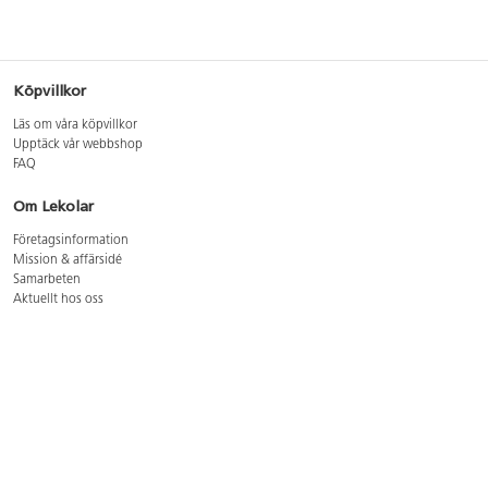
Köpvillkor
Läs om våra köpvillkor
Upptäck vår webbshop
FAQ
Om Lekolar
Företagsinformation
Mission & affärsidé
Samarbeten
Aktuellt hos oss
GDPR
Cookie Policy
Whistleblowing
Lediga jobb
Bruttoprislista lära, skapa, leka 2026-5
Bruttoprislista möbler 2026-3
Bruttoprislista lekplatsutrustning och utemiljö 2026-3
Kontakt