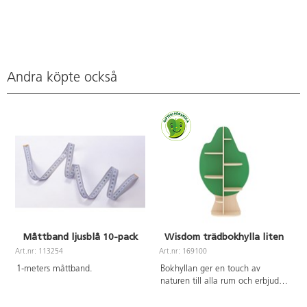
Andra köpte också
Måttband ljusblå 10-pack
Wisdom trädbokhylla liten
Art.nr: 113254
Art.nr: 169100
A
1-meters måttband.
Bokhyllan ger en touch av
naturen till alla rum och erbjuder
gott om plats för böcker och
annat material. Den är tillverkad