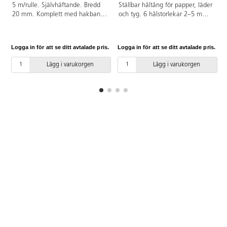
A
5 m/rulle. Självhäftande. Bredd
Ställbar håltång för papper, läder
20 mm. Komplett med hakband
och tyg. 6 hålstorlekar 2–5 mm.
och fästband. OEKO-TEX®-
Vrid hålhjulet medsols för att
certifierad, klass I (Standard
ställa in rätt storlek.
100). PVC-fri.
Logga in för att se ditt avtalade pris.
Logga in för att se ditt avtalade pris.
L
Lägg i varukorgen
Lägg i varukorgen