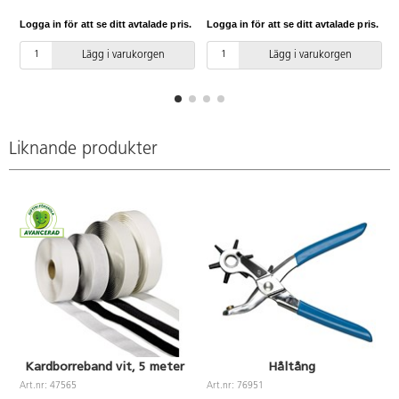
av robust poppelplywood med
Logga in för att se ditt avtalade pris.
Logga in för att se ditt avtalade pris.
L
melaminbeläggning i
lönnstruktur.
Lägg i varukorgen
Lägg i varukorgen
Liknande produkter
Kardborreband vit, 5 meter
Håltång
Art.nr: 47565
Art.nr: 76951