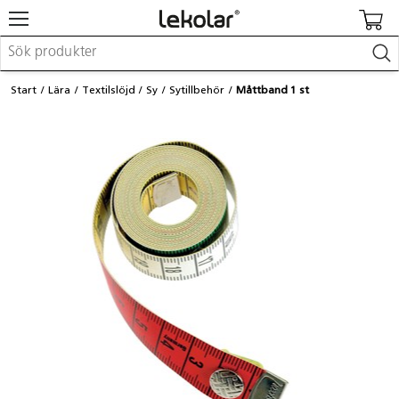
Möbler & inredning
Start
Lära
Textilslöjd
Sy
Sytillbehör
Måttband 1 st
Lekplatsutrustning & utemiljö
Skapa
Leka
Lära
Barnvagnar & småbarnsartiklar
Skolförbrukning & kontorsmaterial
Logga in / Registrera dig
Hitta din säljare
Kontakta Lekolar