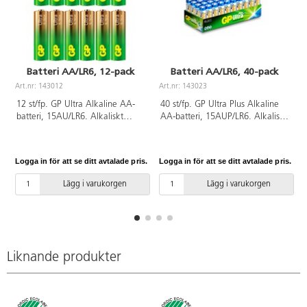
Batteri AA/LR6, 12-pack
Batteri AA/LR6, 40-pack
Art.nr: 143012
Art.nr: 143023
A
12 st/fp. GP Ultra Alkaline AA-
40 st/fp. GP Ultra Plus Alkaline
batteri, 15AU/LR6. Alkaliskt
AA-batteri, 15AUP/LR6. Alkaliskt
standardbatteri för de flesta
standardbatteri för de flesta
produkter med låg till medelhög
produkter med låg till medelhög
strömförbrukning som leksaker,
strömförbrukning som leksaker,
Logga in för att se ditt avtalade pris.
Logga in för att se ditt avtalade pris.
L
väggklockor och ficklampor.
väggklockor och ficklampor.
Lång livslängd. Patenterad
Lång livslängd. Svanenmärkt.
Lägg i varukorgen
Lägg i varukorgen
konstruktion för att förhindra
batteriläckage. Svanenmärkt.
Liknande produkter