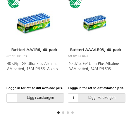
Batteri AA/LR6, 40-pack
Batteri AAA/LR03, 40-pack
Art.nr: 143023
Art.nr: 143024
A
40 st/fp. GP Ultra Plus Alkaline
40 st/fp. GP Ultra Plus Alkaline
AA-batteri, 15AUP/LR6. Alkaliskt
AAA-batteri, 24AUP/LR03.
standardbatteri för de flesta
Alkaliskt standardbatteri för de
produkter med låg till medelhög
flesta produkter med låg till
strömförbrukning som leksaker,
medelhög strömförbrukning som
Logga in för att se ditt avtalade pris.
Logga in för att se ditt avtalade pris.
L
väggklockor och ficklampor.
leksaker, väggklockor och
Lång livslängd. Svanenmärkt.
ficklampor. Lång livslängd.
Lägg i varukorgen
Lägg i varukorgen
Svanenmärkt