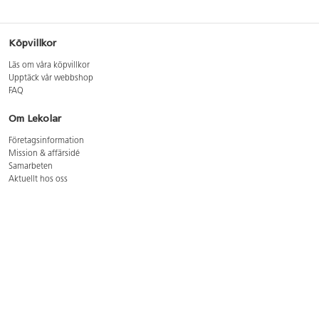
Köpvillkor
Läs om våra köpvillkor
Upptäck vår webbshop
FAQ
Om Lekolar
Företagsinformation
Mission & affärsidé
Samarbeten
Aktuellt hos oss
GDPR
Cookie Policy
Whistleblowing
Lediga jobb
Bruttoprislista lära, skapa, leka 2026-5
Bruttoprislista möbler 2026-3
Bruttoprislista lekplatsutrustning och utemiljö 2026-3
Kontakt