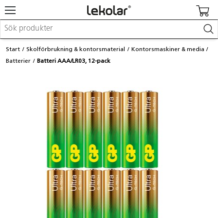
Möbler & inredning
Start
Skolförbrukning & kontorsmaterial
Kontorsmaskiner & media
Lekplatsutrustning & utemiljö
Batterier
Batteri AAA/LR03, 12-pack
Skapa
Leka
Lära
Barnvagnar & småbarnsartiklar
Skolförbrukning & kontorsmaterial
Logga in / Registrera dig
Hitta din säljare
Kontakta Lekolar