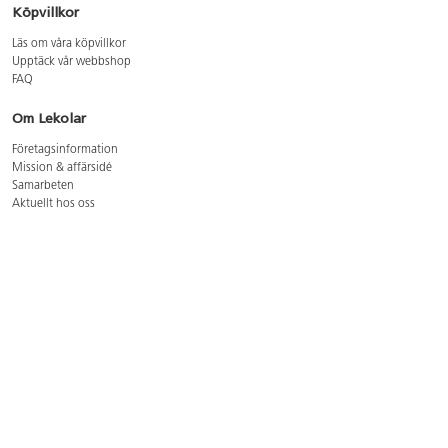
Köpvillkor
Läs om våra köpvillkor
Upptäck vår webbshop
FAQ
Om Lekolar
Företagsinformation
Mission & affärsidé
Samarbeten
Aktuellt hos oss
GDPR
Cookie Policy
Whistleblowing
Lediga jobb
Bruttoprislista lära, skapa, leka 2026-5
Bruttoprislista möbler 2026-3
Bruttoprislista lekplatsutrustning och utemiljö 2026-3
Kontakt
Öppettider kundtjänst: mån-tors 8-17, fre 8-16
Kundtjänst: 0479-19900
kundtjanst@lekolar.se