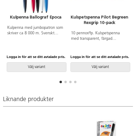
Kulpenna Ballograf Epoca
Kulspetspenna Pilot Begreen
Rexgrip 10-pack
Kulpenna med jumbopatron som
A
skriver ca 8 000 m. Svenskt
10 pennor/fp. Kulspetspenna
arkiv. Levereras med blå medium
med transparent, färgad
patron. Pennkropp av
pennkropp av återvunnen plast.
cellulosaplast. Stålinfattad
Klickmekanism och clips.
wolfram carbidekula.
Spetsbredd 1 mm. Oljebaserat
Logga in för att se ditt avtalade pris.
Logga in för att se ditt avtalade pris.
L
Påfyllnadspatron 78592 passar
bläck och stålspets.
till.
Välj variant
Välj variant
Liknande produkter