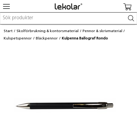
Möbler & inredning
Start
Skolförbrukning & kontorsmaterial
Pennor & skrivmaterial
Lekplatsutrustning & utemiljö
Kulspetspennor
Bläckpennor
Kulpenna Ballograf Rondo
Skapa
Leka
Lära
Barnvagnar & småbarnsartiklar
Skolförbrukning & kontorsmaterial
Logga in / Registrera dig
Hitta din säljare
Kontakta Lekolar