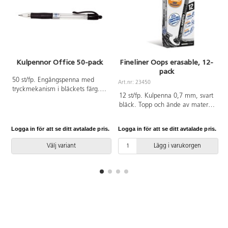
Kulpennor Office 50-pack
Fineliner Oops erasable, 12-
pack
50 st/fp. Engångspenna med
Art.nr: 23450
tryckmekanism i bläckets färg.
12 st/fp. Kulpenna 0,7 mm, svart
Mediumpatron med skrivlängd
bläck. Topp och ände av material
ca 2 000 m. Pennkropp av
som tar bort bläcket med värme.
polypropen.
Vid kyla framträder bläcket igen.
Logga in för att se ditt avtalade pris.
Logga in för att se ditt avtalade pris.
L
Kan användas till hemliga
meddelanden som framkallas i
Välj variant
Lägg i varukorgen
frysen. Mjukt ergonomiskt
trekantsgrepp för bekväm
fattning. Pennkropp och hatt av
plast. Från 3 år.