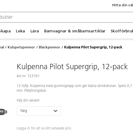
Hitta din sä
Skapa
Leka
Lära
Barnvagnar & småbarnsartiklar
Skolförbru
ial
Kulspetspennor
Bläckpennor
Kulpenna Pilot Supergrip, 12-pack
Kulpenna Pilot Supergrip, 12-pack
Art.nr: 123761
12 st/fp. Kulpenna med gummigrepp som ger bästa skrivkänslan. Spets 0,7
mm. Påfyllningsbar.
Välj din variant
Färg
Logga in för att se ditt avtalade pris.