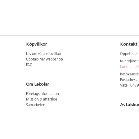
Köpvillkor
Kontakt
Läs om våra köpvillkor
Öppettider 
Upptäck vår webbshop
Kundtjänst
FAQ
kundtjanst@
Besöksadres
Postadress:
Om Lekolar
Växel: 047
Företagsinformation
Mission & affärsidé
Avtalsku
Samarbeten
Aktuellt hos oss
Logga in för
GDPR
Cookie Policy
Whistleblowing
Hitta vår
Lediga jobb
Bruttoprislista lära, skapa, leka 2026-5