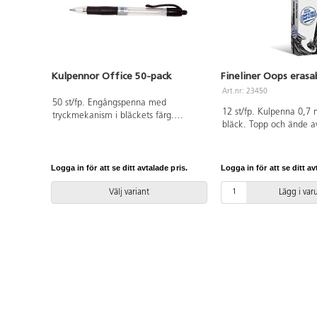
Kulpennor Office 50-pack
Fineliner Oops erasa
Art.nr: 23450
50 st/fp. Engångspenna med
12 st/fp. Kulpenna 0,7 
tryckmekanism i bläckets färg.
bläck. Topp och ände a
Mediumpatron med skrivlängd ca 2
som tar bort bläcket m
000 m. Pennkropp av polypropen.
kyla framträder bläcket
användas till hemliga 
Logga in för att se ditt avtalade pris.
Logga in för att se ditt av
som framkallas i frysen
ergonomiskt trekantsgre
Välj variant
Lägg i va
bekväm fattning. Pennk
av plast. Från 3 år.