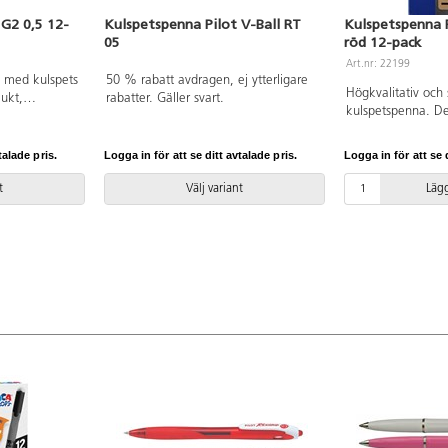
 G2 0,5 12-
Kulspetspenna Pilot V-Ball RT
Kulspetspenna P
05
röd 12-pack
Art.nr: 22199
 med kulspets
50 % rabatt avdragen, ej ytterligare
Högkvalitativ och
ukt,
rabatter. Gäller svart.
kulspetspenna. De
behaglig
torkar snabbt, tryc
 Spetsbredd
Spets 1 mm. Ergo
talade pris.
Logga in för att se ditt avtalade pris.
Logga in för att se d
gummigrepp.
t
Välj variant
Lägg