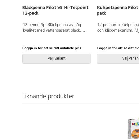
Bläckpenna Pilot V5 Hi-Tecpoint
Kulspetspenna Pilot
12-pack
pack
12 pennor/fp. Bläckpenna av hög
12 pennor/fp. Gelpenna
kvalitet med vattenbaserat bläck.
och klick-mekanism. Mj
Pennspetsen är formad för att ge ett
ergonomiskt grepp och 
jämnt bläckflöde och behaglig
skrivkänsla. Med clips.
skrivkänsla. Pennan har en nålformad
0,5 mm.
Logga in för att se ditt avtalade pris.
Logga in för att se ditt av
spets och är tillverkad av 71 %
återvunnet material. Med clips.
Välj variant
Välj varian
Spetsbredd 0,5 mm.
Liknande produkter