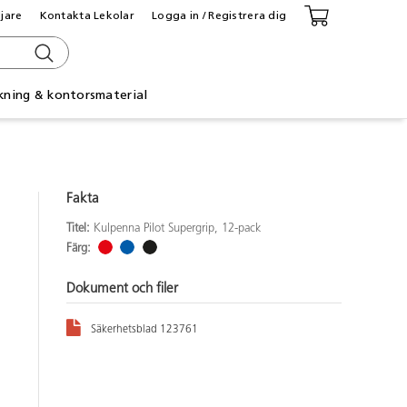
ljare
Kontakta Lekolar
Logga in / Registrera dig
kning & kontorsmaterial
Fakta
Titel:
Kulpenna Pilot Supergrip, 12-pack
Färg:
Dokument och filer
Säkerhetsblad 123761