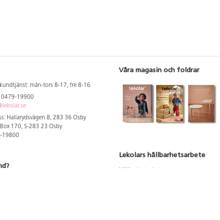
Våra magasin och foldrar
kundtjänst: mån-tors 8-17, fre 8-16
: 0479-19900
lekolar.se
s: Hallarydsvägen 8, 283 36 Osby
 Box 170, S-283 23 Osby
9-19800
Lekolars hållbarhetsarbete
nd?
Hållbarhetsarbete
Hållbarhetsredovisning 2023
 att se dina rabatterade priser
Produktsäkerhet & kvalitet
Giftfri Förskola
a säljare och utbildare