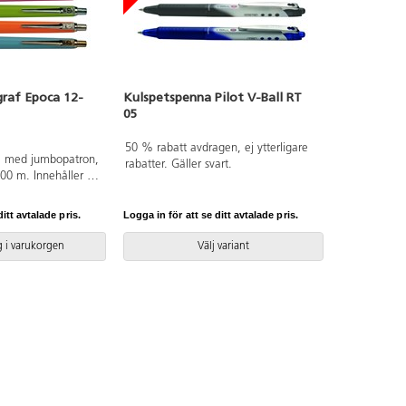
graf Epoca 12-
Kulspetspenna Pilot V-Ball RT
05
50 % rabatt avdragen, ej ytterligare
na med jumbopatron,
rabatter. Gäller svart.
000 m. Innehåller 5
osa, 2 orange, 2 grön
ras som standard
itt avtalade pris.
Logga in för att se ditt avtalade pris.
atron. Pennkropp
 Påfyllnadspatron
 i varukorgen
Välj variant