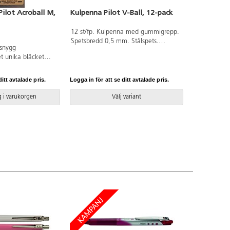
ilot Acroball M,
Kulpenna Pilot V-Ball, 12-pack
12 st/fp. Kulpenna med gummigrepp.
Spetsbredd 0,5 mm. Stålspets.
 snygg
Vattenbaserat bläck med en förlängd
t unika bläcket
skrivspets för hög precision. Pennans
ket går att arkivera.
kapillärsystem gör att bläcket flyter
nomiskt
jämnt och maximerar skrivkänslan.
itt avtalade pris.
Logga in för att se ditt avtalade pris.
 i varukorgen
Välj variant