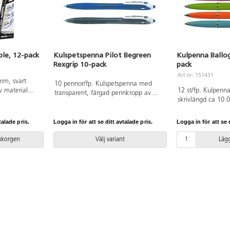
ble, 12-pack
Kulspetspenna Pilot Begreen
Kulpenna Ballo
Rexgrip 10-pack
pack
Art.nr: 151431
mm, svart
10 pennor/fp. Kulspetspenna med
v material
12 st/fp. Kulpen
transparent, färgad pennkropp av
ed värme. Vid
skrivlängd ca 10 
återvunnen plast. Klickmekanism och
 igen. Kan
färger: 3 blå, 3 r
clips. Spetsbredd 1 mm. Oljebaserat
meddelanden
och 2 vit. Levere
bläck och stålspets.
talade pris.
Logga in för att se ditt avtalade pris.
Logga in för att se d
. Mjukt
med blå mediump
pp för
av cellulosaplast.
rukorgen
Välj variant
Lägg
ropp och hatt
78592 passar till.