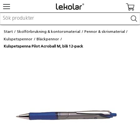
Möbler & inredning
Start
Skolförbrukning & kontorsmaterial
Pennor & skrivmaterial
Lekplatsutrustning & utemiljö
Kulspetspennor
Bläckpennor
Skapa
Kulspetspenna Pilot Acroball M, blå 12-pack
Leka
Lära
Barnvagnar & småbarnsartiklar
Skolförbrukning & kontorsmaterial
Logga in / Registrera dig
Hitta din säljare
Kontakta Lekolar