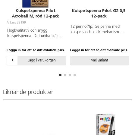
Kulspetspenna Pilot
Kulspetspenna Pilot G2 0,5
Acroball M, röd 12-pack
12-pack
Art.nr: 22199
12 pennor/fp. Gelpenna med
Högkvalitativ och snygg
kulspets och klick-mekanism.
kulspetspenna. Det unika bläcket
Mjukt, ergonomiskt grepp och
torkar snabbt, trycket går att
behaglig skrivkänsla. Med clips.
arkivera. Spets 1 mm.
Spetsbredd 0,5 mm.
Logga in för att se ditt avtalade pris.
Logga in för att se ditt avtalade pris.
L
Ergonomiskt gummigrepp.
Lägg i varukorgen
Välj variant
Liknande produkter