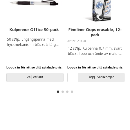
Kulpennor Office 50-pack
Fineliner Oops erasable, 12-
pack
50 st/fp. Engångspenna med
Art.nr: 23450
tryckmekanism i bläckets färg.
12 st/fp. Kulpenna 0,7 mm, svart
Mediumpatron med skrivlängd
bläck. Topp och ände av material
ca 2 000 m. Pennkropp av
som tar bort bläcket med värme.
polypropen.
Vid kyla framträder bläcket igen.
Logga in för att se ditt avtalade pris.
Logga in för att se ditt avtalade pris.
L
Kan användas till hemliga
meddelanden som framkallas i
Välj variant
Lägg i varukorgen
frysen. Mjukt ergonomiskt
trekantsgrepp för bekväm
fattning. Pennkropp och hatt av
plast. Från 3 år.