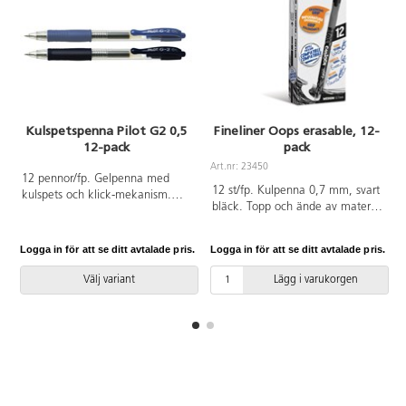
Kulspetspenna Pilot G2 0,5
Fineliner Oops erasable, 12-
12-pack
pack
Art.nr: 23450
12 pennor/fp. Gelpenna med
12 st/fp. Kulpenna 0,7 mm, svart
kulspets och klick-mekanism.
bläck. Topp och ände av material
Mjukt, ergonomiskt grepp och
som tar bort bläcket med värme.
behaglig skrivkänsla. Med clips.
Vid kyla framträder bläcket igen.
Spetsbredd 0,5 mm.
Logga in för att se ditt avtalade pris.
Logga in för att se ditt avtalade pris.
L
Kan användas till hemliga
meddelanden som framkallas i
Välj variant
Lägg i varukorgen
frysen. Mjukt ergonomiskt
trekantsgrepp för bekväm
fattning. Pennkropp och hatt av
plast. Från 3 år.