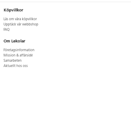
Köpvillkor
Läs om våra köpvillkor
Upptäck vår webbshop
FAQ
Om Lekolar
Företagsinformation
Mission & affärsidé
Samarbeten
Aktuellt hos oss
GDPR
Cookie Policy
Whistleblowing
Lediga jobb
Bruttoprislista lära, skapa, leka 2026-5
Bruttoprislista möbler 2026-3
Bruttoprislista lekplatsutrustning och utemiljö 2026-3
Kontakt
Öppettider kundtjänst: mån-tors 8-17, fre 8-16
Kundtjänst: 0479-19900