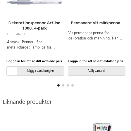
Dekorationspennor Artline
Permanent vit märkpenna
1900, 4-pack
Vit permanent penna för
Art.nr: 46702
dekoration och märkning. Kan
4 st/ask. Pennor i fina
användas på de flesta material
metallicfärger, lämpliga för
både inom- och utomhus. UV-
dekorationer på både ljusa och
beständig, tvätt- och ljusäkta.
svarta underlag. Vattenbaserat,
Fjädrande och rundad spets.
Logga in för att se ditt avtalade pris.
Logga in för att se ditt avtalade pris.
L
vattenfast och syrafritt
Torkar snabbt. Innehåller
pigmentbläck, vilket gör
lösningsmedel, ej xylen eller
Lägg i varukorgen
Välj variant
pennorna lämpliga för
toluen. Används endast under
scrapbooking. Gummerat
överinseende av vuxen.
penngrepp och förstärkt spets
med skrivkula av volframkarbid
ger en mjuk skrivkänsla. Ingår: 2
st guld och 2 st silver. Från 3 år.
Liknande produkter