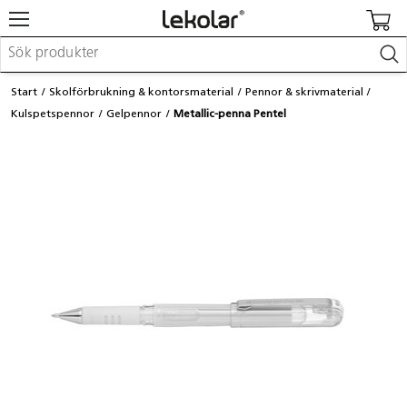
Möbler & inredning
Start
Skolförbrukning & kontorsmaterial
Pennor & skrivmaterial
Lekplatsutrustning & utemiljö
Kulspetspennor
Gelpennor
Metallic-penna Pentel
Skapa
Leka
Lära
Barnvagnar & småbarnsartiklar
Skolförbrukning & kontorsmaterial
Logga in / Registrera dig
Hitta din säljare
Kontakta Lekolar