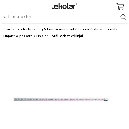
Möbler & inredning
Start
Skolförbrukning & kontorsmaterial
Pennor & skrivmaterial
Lekplatsutrustning & utemiljö
Linjaler & passare
Linjaler
Stål- och textillinjal
Skapa
Leka
Lära
Barnvagnar & småbarnsartiklar
Skolförbrukning & kontorsmaterial
Logga in / Registrera dig
Hitta din säljare
Kontakta Lekolar