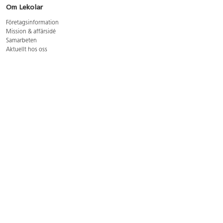
Om Lekolar
Företagsinformation
Mission & affärsidé
Samarbeten
Aktuellt hos oss
GDPR
Cookie Policy
Whistleblowing
Lediga jobb
Bruttoprislista lära, skapa, leka 2026-5
Bruttoprislista möbler 2026-3
Bruttoprislista lekplatsutrustning och utemiljö 2026-3
Kontakt
Öppettider kundtjänst: mån-tors 8-17, fre 8-16
Kundtjänst: 0479-19900
kundtjanst@lekolar.se
Besöksadress: Hallarydsvägen 8, 283 36 Osby
Postadress: Box 170, S-283 23 Osby
Växel: 0479-19800
Avtalskund?