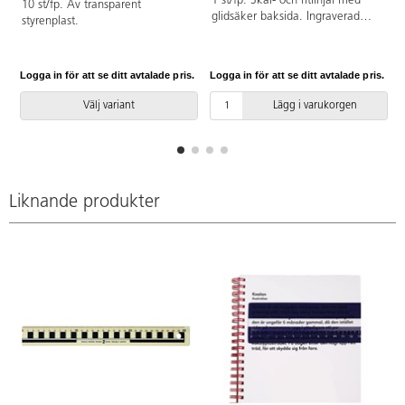
1 st/fp. Skär- och ritlinjal med
10 st/fp. Av transparent
glidsäker baksida. Ingraverad
styrenplast.
gradering i mm och cm.
Logga in för att se ditt avtalade pris.
Logga in för att se ditt avtalade pris.
L
Välj variant
Lägg i varukorgen
Liknande produkter