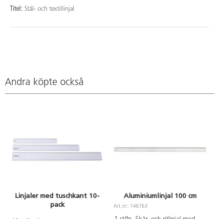
Titel:
Stål- och textillinjal
Andra köpte också
Linjaler med tuschkant 10-
Aluminiumlinjal 100 cm
pack
Art.nr: 146763
A