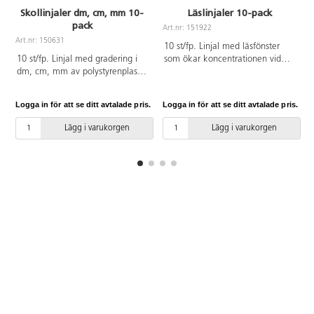
Skollinjaler dm, cm, mm 10-
Läslinjaler 10-pack
pack
Art.nr: 151922
Art.nr: 150631
A
10 st/fp. Linjal med läsfönster
10 st/fp. Linjal med gradering i
som ökar koncentrationen vid
dm, cm, mm av polystyrenplast.
läsning. Läsfönstrets höjd är 1
Färg kan variera. Längd 30 cm.
cm. Av PET.
Logga in för att se ditt avtalade pris.
Logga in för att se ditt avtalade pris.
L
Lägg i varukorgen
Lägg i varukorgen