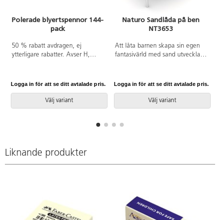
Polerade blyertspennor 144-
Naturo Sandlåda på ben
pack
NT3653
A
50 % rabatt avdragen, ej
Att låta barnen skapa sin egen
ytterligare rabatter. Avser H,
fantasivärld med sand utvecklar
-257.
både deras kreativitet,
kommunikation, koordination
och utveckling. Här kan den
Logga in för att se ditt avtalade pris.
Logga in för att se ditt avtalade pris.
L
sociala rolleken enkelt bli en del
av leken. Konstruktionen är
Välj variant
Välj variant
tillgänglighetsanpassad. Vid
installation ska alltid den
medföljande manualen
användas. Den senaste versionen
finns att tillgå på begäran.
Liknande produkter
Inkluderar markförankring K1.