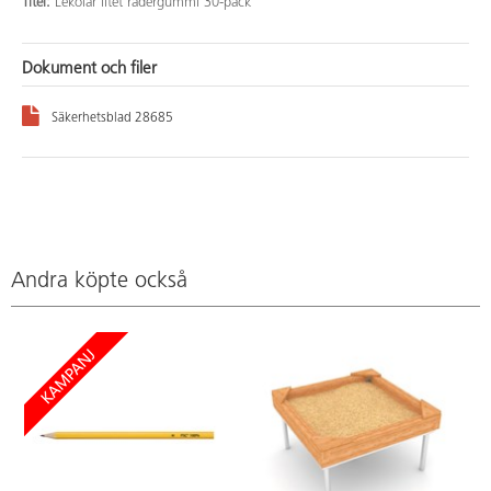
Titel:
Lekolar litet radergummi 30-pack
Dokument och filer
Säkerhetsblad 28685
Andra köpte också