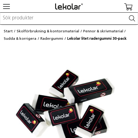
Möbler & inredning
Start
Skolförbrukning & kontorsmaterial
Pennor & skrivmaterial
Lekplatsutrustning & utemiljö
Sudda & korrigera
Radergummi
Lekolar litet radergummi 30-pack
Skapa
Leka
Lära
Barnvagnar & småbarnsartiklar
Skolförbrukning & kontorsmaterial
Logga in / Registrera dig
Hitta din säljare
Kontakta Lekolar