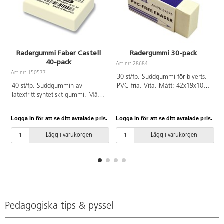
Radergummi Faber Castell
Radergummi 30-pack
40-pack
Art.nr: 28684
A
Art.nr: 150577
30 st/fp. Suddgummi för blyerts.
40 st/fp. Suddgummin av
PVC-fria. Vita. Mått: 42x19x10
latexfritt syntetiskt gummi. Mått:
mm.
37x25x8 mm. PVC-fri.
Logga in för att se ditt avtalade pris.
Logga in för att se ditt avtalade pris.
L
Lägg i varukorgen
Lägg i varukorgen
Pedagogiska tips & pyssel