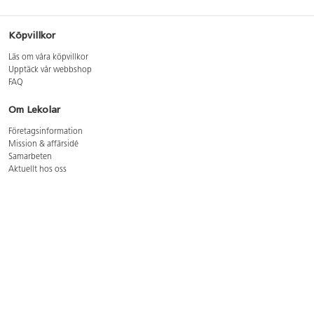
Köpvillkor
Läs om våra köpvillkor
Upptäck vår webbshop
FAQ
Om Lekolar
Företagsinformation
Mission & affärsidé
Samarbeten
Aktuellt hos oss
GDPR
Cookie Policy
Whistleblowing
Lediga jobb
Bruttoprislista lära, skapa, leka 2026-5
Bruttoprislista möbler 2026-3
Bruttoprislista lekplatsutrustning och utemiljö 2026-3
Kontakt
Öppettider kundtjänst: mån-tors 8-17, fre 8-16