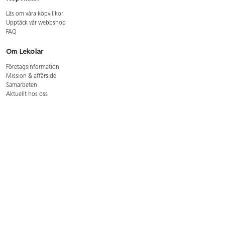
Läs om våra köpvillkor
Upptäck vår webbshop
FAQ
Om Lekolar
Företagsinformation
Mission & affärsidé
Samarbeten
Aktuellt hos oss
GDPR
Cookie Policy
Whistleblowing
Lediga jobb
Bruttoprislista lära, skapa, leka 2026-5
Bruttoprislista möbler 2026-3
Bruttoprislista lekplatsutrustning och utemiljö 2026-3
Kontakt
Öppettider kundtjänst: mån-tors 8-17, fre 8-16
Kundtjänst: 0479-19900
kundtjanst@lekolar.se