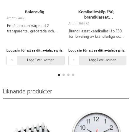
Balansvåg
Kemikalieskåp F30,
brandklassat
Art.nr: 84488
A
B60,5xD55xH63,5 cm
Art.nr: 168772
En tålig balansvåg med 2
transparenta, graderade och
Brandklassat kemikalieskåp F30
avtagbara vågskålar som rymmer
för förvaring av brandfarliga och
500 ml vardera. Mått: 39,5x14,5
giftiga kemikalier. Skåpet
cm. Av polystyren och klar
levereras med hantagslås med
Logga in för att se ditt avtalade pris.
Logga in för att se ditt avtalade pris.
L
resinplast, PVC-fri.
två nycklar (monterat vid
leverans). 1 bottentråg med
Lägg i varukorgen
Lägg i varukorgen
perforerad bottenplatta.
Uppsamlingsvolym: 20 l.
Hyllkapacitet: 50 kg jämn
belastning. Försett med
ventilationsstos i rygg (ø 100
mm) för inluft och anslutning till
Liknande produkter
frånluft. Inv. mått:
H36,6xB49,1xD41,9 cm. Skåpet
är utrustat med självstängande
dörr som är uppställningsbar men
som stängs automatiskt vid en
temperaturstegring på mer än
50° i rummet. Skåpet är avsett