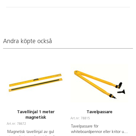
Andra köpte också
Tavellinjal 1 meter
Tavelpassare
magnetisk
Art.nr: 78815
A
Art.nr: 78672
Tavelpassare för
Magnetisk tavellinjal av gul
whiteboardpennor eller kritor upp