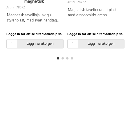
magnetisk
Art.nr: 28722
A
Art.nr: 78672
Magnetisk taveltorkare i plast
Magnetisk tavellinjal av gul
med ergonomiskt grepp.
styrenplast, med svart handtag.
Vändbar och utbytbar torkfilt
Gradering meter, dm och cm.
ingår. Refill finns på art.nr.
Längd 1 meter.
28723. Använd inte med
Logga in för att se ditt avtalade pris.
Logga in för att se ditt avtalade pris.
L
rengöringsmedel. Mått: 13,5x5,5
cm.
Lägg i varukorgen
Lägg i varukorgen