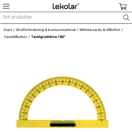
Möbler & inredning
Start
Skolförbrukning & kontorsmaterial
Whiteboards & tillbehör
Lekplatsutrustning & utemiljö
Taveltillbehör
Tavelgradskiva 180°
Skapa
Leka
Lära
Barnvagnar & småbarnsartiklar
Skolförbrukning & kontorsmaterial
Logga in / Registrera dig
Hitta din säljare
Kontakta Lekolar