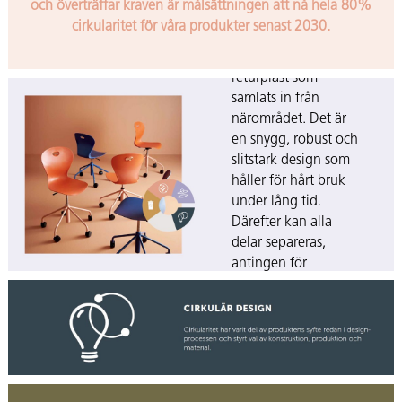
och överträffar kraven är målsättningen att nå hela 80%
cirkularitetsarbete.
cirkularitet för våra produkter senast 2030.
Sitsen är gjord av
100% återvunnen
returplast som
samlats in från
närområdet. Det är
en snygg, robust och
slitstark design som
håller för hårt bruk
under lång tid.
Därefter kan alla
delar separeras,
antingen för
rekonditionering som
ger klimatsmart
återanvändning, eller
återvinning som ger
oss material till nya
miljövänliga