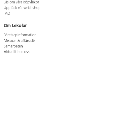
Läs om våra köpvillkor
Upptäck vår webbshop
FAQ
Om Lekolar
Företagsinformation
Mission & affärsidé
Samarbeten
Aktuellt hos oss
GDPR
Cookie Policy
Whistleblowing
Lediga jobb
Bruttoprislista lära, skapa, leka 2026-5
Bruttoprislista möbler 2026-3
Bruttoprislista lekplatsutrustning och utemiljö 2026-3
Kontakt
Öppettider kundtjänst: mån-tors 8-17, fre 8-16
Kundtjänst: 0479-19900
kundtjanst@lekolar.se
Besöksadress: Hallarydsvägen 8, 283 36 Osby