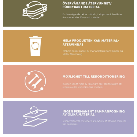
produkter. C-key-
symbolen för
Karoline är därför
märkt med fyra av
fem
cirkularitetskriterier.