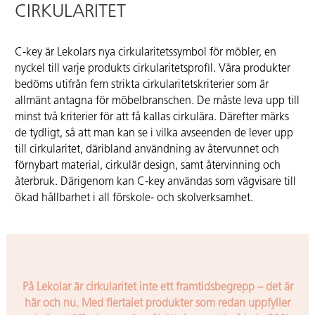
CIRKULARITET
C-key är Lekolars nya cirkularitetssymbol för möbler, en
nyckel till varje produkts cirkularitetsprofil. Våra produkter
bedöms utifrån fem strikta cirkularitetskriterier som är
allmänt antagna för möbelbranschen. De måste leva upp till
minst två kriterier för att få kallas cirkulära. Därefter märks
de tydligt, så att man kan se i vilka avseenden de lever upp
till cirkularitet, däribland användning av återvunnet och
förnybart material, cirkulär design, samt återvinning och
återbruk. Därigenom kan C-key användas som vägvisare till
Karoline -
ökad hållbarhet i all förskole- och skolverksamhet.
ett gott
exempel
Vår elevstol Karoline
är ett prima exempel
På Lekolar är cirkularitet inte ett framtidsbegrepp – det är
på
här och nu. Med flertalet produkter som redan uppfyller
Lekolarsmålmedvetna