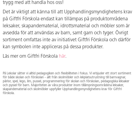
trygg med att handla hos oss!
Det är viktigt att känna till att Upphandlingsmyndighetens krav
på Giftfri Förskola endast kan tillämpas på produktområdena
leksaker, skapandematerial, idrottsmaterial och möbler som är
avsedda för att användas av barn, samt garn och tyger. Övrigt
sortiment omfattas inte av initiativet Giftfri Förskola och därför
kan symbolen inte appliceras på dessa produkter.
Läs mer om Giftfri Förskola
här
.
På Lekolar sätter vi alltid pedagogiken och flexibiliteten i fokus. Vi erbjuder ett stort sortiment
för både skolan och förskolan - allt från skolmöbler och lekplatsutrustning till barnvagnar,
pärlor, spel, lego, lim, pussel, programmering för skolan och förskolan, pedagogiska leksaker
och pyssel för barn. Majoriteten av våra produkter inom tillämpningsområdena leksaker,
skapandematerial och skolmöbler uppfyller Upphandlingsmyndighetens krav för Giftfri
förskola.