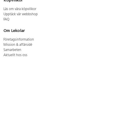
Köpvillkor
Läs om våra köpvillkor
Upptäck vår webbshop
FAQ
Om Lekolar
Företagsinformation
Mission & affärsidé
Samarbeten
Aktuellt hos oss
GDPR
Cookie Policy
Whistleblowing
Lediga jobb
Bruttoprislista lära, skapa, leka 2026-5
Bruttoprislista möbler 2026-3
Bruttoprislista lekplatsutrustning och utemiljö 2026-3
Kontakt
Öppettider kundtjänst: mån-tors 8-17, fre 8-16
Kundtjänst: 0479-19900
kundtjanst@lekolar.se