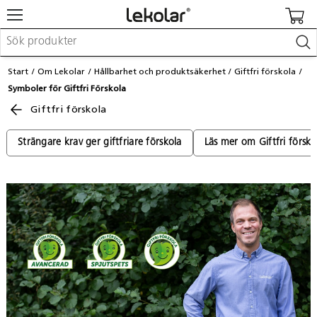
Möbler & inredning
Start
Om Lekolar
Hållbarhet och produktsäkerhet
Giftfri förskola
Lekplatsutrustning & utemiljö
Symboler för Giftfri Förskola
Skapa
Giftfri förskola
Leka
Lära
Barnvagnar & småbarnsartiklar
Strängare krav ger giftfriare förskola
Läs mer om Giftfri försko
Skolförbrukning & kontorsmaterial
Logga in / Registrera dig
Hitta din säljare
Kontakta Lekolar