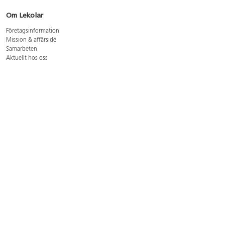
Om Lekolar
Företagsinformation
Mission & affärsidé
Samarbeten
Aktuellt hos oss
GDPR
Cookie Policy
Whistleblowing
Lediga jobb
Bruttoprislista lära, skapa, leka 2026-5
Bruttoprislista möbler 2026-3
Bruttoprislista lekplatsutrustning och utemiljö 2026-3
Kontakt
Öppettider kundtjänst: mån-tors 8-17, fre 8-16
Kundtjänst: 0479-19900
kundtjanst@lekolar.se
Besöksadress: Hallarydsvägen 8, 283 36 Osby
Postadress: Box 170, S-283 23 Osby
Växel: 0479-19800