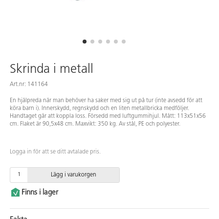
Skrinda i metall
Art.nr: 141164
En hjälpreda när man behöver ha saker med sig ut på tur (inte avsedd för att
köra barn i). Innerskydd, regnskydd och en liten metallbricka medföljer.
Handtaget går att koppla loss. Försedd med luftgummihjul. Mått: 113x51x56
cm. Flaket är 90,5x48 cm. Maxvikt: 350 kg. Av stål, PE och polyester.
Logga in för att se ditt avtalade pris.
Lägg i varukorgen
Finns i lager