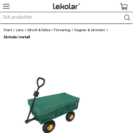
Möbler & inredning
Start
Lära
Idrott & hälsa
Förvaring
Vagnar & skrindor
Lekplatsutrustning & utemiljö
Skrinda i metall
Skapa
Leka
Lära
Barnvagnar & småbarnsartiklar
Skolförbrukning & kontorsmaterial
Logga in / Registrera dig
Hitta din säljare
Kontakta Lekolar