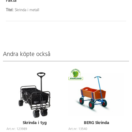
Fakta
Titel:
Skrinda i metall
Andra köpte också
Skrinda i tyg
BERG Skrinda
Art.nr: 123989
Art.nr: 13540
A