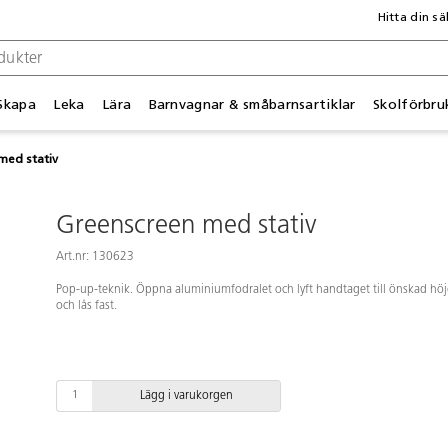
Hitta din sä
Skapa
Leka
Lära
Barnvagnar & småbarnsartiklar
Skolförbru
med stativ
Greenscreen med stativ
Art.nr: 130623
Pop-up-teknik. Öppna aluminiumfodralet och lyft handtaget till önskad hö
och lås fast.
Lägg i varukorgen