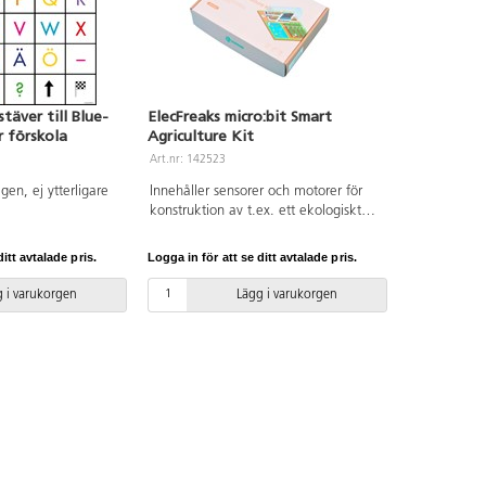
äver till Blue-
ElecFreaks micro:bit Smart
 förskola
Agriculture Kit
Art.nr: 142523
en, ej ytterligare
Innehåller sensorer och motorer för
konstruktion av t.ex. ett ekologiskt
växthus eller en
övervakningsanordning för vattennivå
itt avtalade pris.
Logga in för att se ditt avtalade pris.
i en fiskdamm, och för att tillämpa
informationsteknologi inom
 i varukorgen
Lägg i varukorgen
jordbrukssektorn. Innehåll: 1 IoT:bit
Internet WIFI expanderingsmodul för
micro:bit, 1 LED regnbågsfärger, 1 PIR
sensor, 1 DS18B20 sensor, 1 DHT11
sensor, 1 Sonar:bit, 1 sensor för
jordfuktighet, 1 sensor för vattennivå,
1 OLED-skärm, 1 EF92A 180° servo, 1
micro USB-kabel samt bygeltrådar.
OBS! Micro:bit ingår ej.