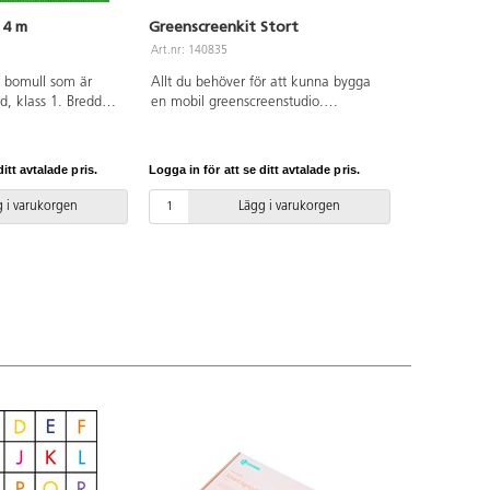
 4 m
Greenscreenkit Stort
Art.nr: 140835
 bomull som är
Allt du behöver för att kunna bygga
d, klass 1. Bredd
en mobil greenscreenstudio.
 Tvättbart i 60 °C,
Innehåller 168230 Greenscreen på
 PVC-fri.
stativ, 140738 Lampa, 137957 Fäste
för surfplatta, 137958 Stativ.
itt avtalade pris.
Logga in för att se ditt avtalade pris.
 i varukorgen
Lägg i varukorgen