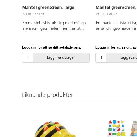
Mantel greenscreen, large
Mantel greenscreen
Art.nr: 136129
Art.nr: 136128
En mantel i slitstarkt tyg med många
En mantel i slitstarkt 
användningsområden men främst
användningsområden m
passande till green screen. Låt barnen
passande till green scr
ta på manteln och aktivt interagera
ta på manteln och aktiv
på skärmen. Endast fantasin sätter
på skärmen. Endast fant
Logga in för att se ditt avtalade pris.
Logga in för att se ditt av
gränserna! Mått: längd 130 cm,
gränserna! Mått: längd
bredd övre kant 46 cm och nedre
bredd övre kant 38 cm 
Lägg i varukorgen
Lägg i va
kant 80 cm.
nedre kant 74 cm.
Liknande produkter