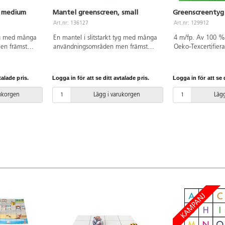
, medium
Mantel greenscreen, small
Greenscreentyg
Art.nr: 136127
Art.nr: 129912
tyg med många
En mantel i slitstarkt tyg med många
4 m/fp. Av 100 %
en främst
användningsområden men främst
Oeko-Texcertifiera
een. Låt barnen
passande till green screen. Låt barnen
153 cm, 250 g/m².
t interagera
ta på manteln och aktivt interagera
ingen torktumling.
asin sätter
på skärmen. Endast fantasin sätter
talade pris.
Logga in för att se ditt avtalade pris.
Logga in för att se d
 114 cm,
gränserna! Mått: längd 94 cm, bredd
och bredd
övre kant 34 cm och bredd nedre
rukorgen
Lägg i varukorgen
Lägg
kant 62 cm.