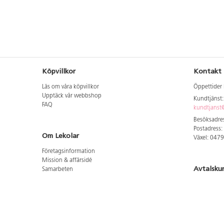
Köpvillkor
Kontakt
Läs om våra köpvillkor
Öppettider 
Upptäck vår webbshop
Kundtjänst
FAQ
kundtjanst@
Besöksadres
Postadress:
Om Lekolar
Växel: 047
Företagsinformation
Mission & affärsidé
Avtalsku
Samarbeten
Aktuellt hos oss
Logga in för
GDPR
Cookie Policy
Whistleblowing
Hitta vår
Lediga jobb
Bruttoprislista lära, skapa, leka 2026-5