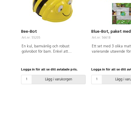
Bee-Bot
Blue-Bot, paket med
Art.nr: 55205
Art.nr: 56618
En kul, barnvänlig och robust
Ett set med 3 olika ma
golvrobot för barn. Enkel att
varierande utseende för
programmera med enkla
PVC utan förbjudna ftal
knapptryckningar. Barnen får t.ex.
säljes separat.
upptäcka sambandet mellan orsak
Logga in för att se ditt avtalade pris.
Logga in för att se ditt av
och verkan, samt träna uppföljning
och kontroll. Sensorer möjliggör
Lägg i varukorgen
Lägg i va
interaktion med andra Bee-Bot och
Blue-Bot. Funktion för ljudinspelning
och -uppspelning. Mått: 12x10 cm.
Höjd 7 cm. Uppladdningsbar. Från 3
år.