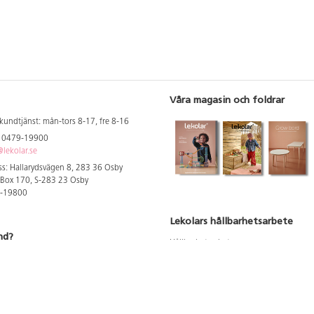
Våra magasin och foldrar
kundtjänst: mån-tors 8-17, fre 8-16
: 0479-19900
lekolar.se
s: Hallarydsvägen 8, 283 36 Osby
 Box 170, S-283 23 Osby
9-19800
Lekolars hållbarhetsarbete
nd?
Hållbarhetsarbete
Hållbarhetsredovisning 2023
 att se dina rabatterade priser
Produktsäkerhet & kvalitet
Giftfri Förskola
a säljare och utbildare