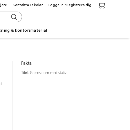
ljare
Kontakta Lekolar
Logga in / Registrera dig
kning & kontorsmaterial
Fakta
Titel:
Greenscreen med stativ
jd