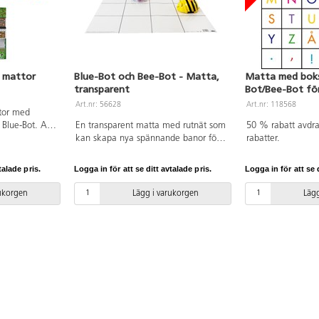
 mattor
Blue-Bot och Bee-Bot - Matta,
Matta med bokst
transparent
Bot/Bee-Bot för
Art.nr: 56628
Art.nr: 118568
ttor med
 Blue-Bot. Av
En transparent matta med rutnät som
50 % rabatt avdrag
ater. Blue-Bot
kan skapa nya spännande banor för
rabatter.
Bee-Bot och Blue-Bot. Den kan
användas ovanpå andra mattor och
talade pris.
Logga in för att se ditt avtalade pris.
Logga in för att se d
planscher, eller till att designa egna
programmeringsmattor. Mattan
rukorgen
Lägg i varukorgen
Lägg
skapar stora möjligheter eftersom den
kan anpassas till alla ämnen och
uppgifter. Mått: 60x60 cm. Av PVC,
fri från ftalater. Från 3 år.