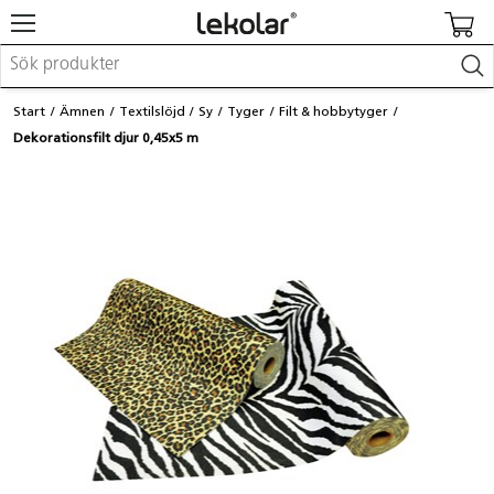
Möbler & inredning
Start
Ämnen
Textilslöjd
Sy
Tyger
Filt & hobbytyger
Lekplatsutrustning & utemiljö
Dekorationsfilt djur 0,45x5 m
Skapa
Leka
Lära
Barnvagnar & småbarnsartiklar
Skolförbrukning & kontorsmaterial
Logga in / Registrera dig
Hitta din säljare
Kontakta Lekolar