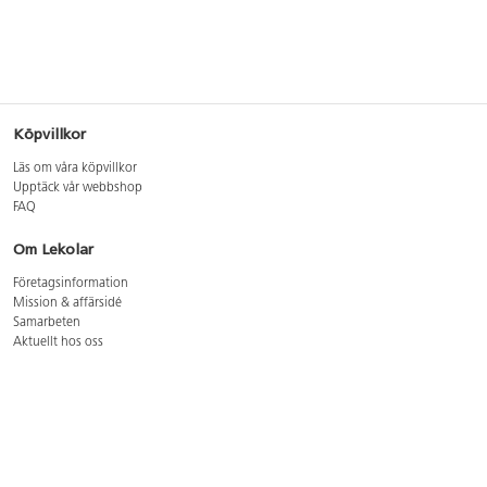
Köpvillkor
Läs om våra köpvillkor
Upptäck vår webbshop
FAQ
Om Lekolar
Företagsinformation
Mission & affärsidé
Samarbeten
Aktuellt hos oss
GDPR
Cookie Policy
Whistleblowing
Lediga jobb
Bruttoprislista lära, skapa, leka 2026-5
Bruttoprislista möbler 2026-3
Bruttoprislista lekplatsutrustning och utemiljö 2026-3