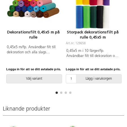
Dekorationsfilt 0,45x5 m på
Storpack dekorationsfilt på
rulle
rulle 0,45x5 m
Art.nr: 129658
A
0,45x5 m/fp. Användbar filt till
0,45x5 m i 10 färger/fp.
dekoration och alla slags
Användbar filt till dekoration och
hobbyarbeten. Filten är lätt att sy
alla slags hobbyarbeten. Filten är
och klippa i och kanterna fransar
lätt att sy och klippa i och
inte. 170 g. Av 100 % polyester.
Logga in för att se ditt avtalade pris.
Logga in för att se ditt avtalade pris.
L
kanterna fransar inte. Ingår
Levereras på rulle. PVC-fri.
solgul, orange, röd, rosa, lila,
Välj variant
Lägg i varukorgen
blå, ljusgrön, mörkgrön, svart och
vit. 170 g. Av 100 % polyester.
Filten levereras på rullar. PVC-fri.
Liknande produkter