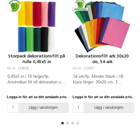
Storpack dekorationsfilt på
Dekorationsfilt ark 30x20
rulle 0,45x5 m
cm, 54 ark
Art.nr: 129658
Art.nr: 122087
0,45x5 m i 10 färger/fp.
54 ark/fp. Mindre filtark i 18
Användbar filt till dekoration och
klara färger. 30x20 cm. 3
alla slags hobbyarbeten. Filten är
ark/färg. Det hållbara tyget är
lätt att sy och klippa i och
lätt att klippa ut mönster i
Logga in för att se ditt avtalade pris.
Logga in för att se ditt avtalade pris.
L
kanterna fransar inte. Ingår
eftersom kanterna inte fransar
solgul, orange, röd, rosa, lila,
upp sig. Filten är lätt att sy i och
Lägg i varukorgen
Lägg i varukorgen
blå, ljusgrön, mörkgrön, svart och
dekorera på olika sätt. Mått:
vit. 170 g. Av 100 % polyester.
30x20 cm. 160 g/m². 100 %
Filten levereras på rullar. PVC-fri.
polyester. PVC-fri.