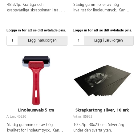
48 st/fp. Kraftiga och
Stadig gummiroller av hög
greppvänliga skrappinnar i trä. En
kvalitet för linoleumtryck. Kan
vässad och en platt ände.
användas till både vatten- och
Fungerar till alla skrapark, men
oljebaserade tryckfärger. Bredd
också som ler- och
15 cm. Tål de flesta
Logga in för att se ditt avtalade pris.
Logga in för att se ditt avtalade pris.
skulpturverktyg. Mått: L9 cm, ø
lösningsmedel. Vals av syntetisk
9,6 mm. PVC-fri. Från 3 år.
EPDM-gummi med stabil
Lägg i varukorgen
Lägg i varukorgen
infästning av stål. Handtag i PP-
plast.
Linoleumvals 5 cm
Skrapkartong silver, 10 ark
Art.nr: 40320
Art.nr: 85922
Stadig gummiroller av hög
10 st/fp. 30x23 cm. Silverfärg
kvalitet för linoleumtryck. Kan
under den svarta ytan.
användas till både vatten- och