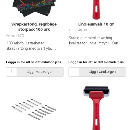
Skrapkartong, regnbåge
Linoleumvals 10 cm
storpack 100 ark
Art.nr: 40318
Art.nr: 43672
Stadig gummiroller av hög
100 ark/fp. Lättarbetad
kvalitet för linoleumtryck. Kan
skrapkartong med svart yta.
användas till både vatten- och
Motivet framträder
oljebaserade tryckfärger. Bredd
regnbågsfärgat. Använd
10 cm. Tål de flesta
Logga in för att se ditt avtalade pris.
Logga in för att se ditt avtalade pris.
skrapverktyg i plast eller trä.
lösningsmedel. Vals av syntetisk
Mått: 15x15 cm. PVC-fri.
EPDM-gummi med stabil
Lägg i varukorgen
Lägg i varukorgen
infästning av stål. Handtag i PP-
plast.