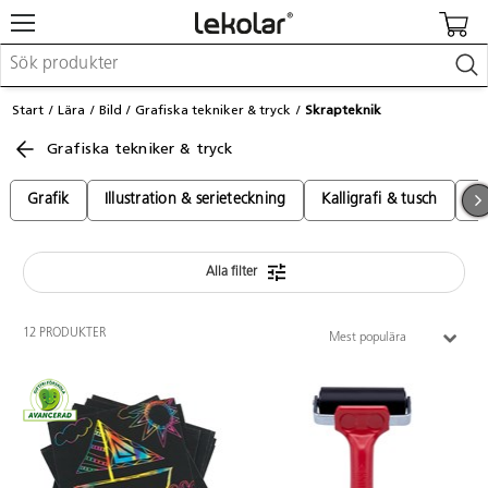
Möbler & inredning
Start
Lära
Bild
Grafiska tekniker & tryck
Skrapteknik
Lekplatsutrustning & utemiljö
Grafiska tekniker & tryck
Skapa
Leka
Lära
Grafik
Illustration & serieteckning
Kalligrafi & tusch
Li
Barnvagnar & småbarnsartiklar
Skolförbrukning & kontorsmaterial
Alla filter
Logga in / Registrera dig
12 PRODUKTER
Mest populära
Hitta din säljare
Kontakta Lekolar