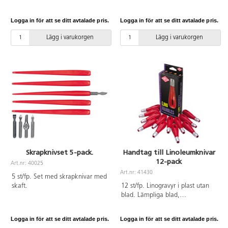
oljebaserade tryckfärger. Bredd
5 cm. Tål de flesta
Logga in för att se ditt avtalade pris.
Logga in för att se ditt avtalade pris.
lösningsmedel. Vals av syntetisk
EPDM-gummi med stabil
Lägg i varukorgen
Lägg i varukorgen
infästning av stål. Handtag i PP-
plast.
Skrapknivset 5-pack.
Handtag till Linoleumknivar
12-pack
Art.nr: 40025
Art.nr: 41430
5 st/fp. Set med skrapknivar med
skaft.
12 st/fp. Linogravyr i plast utan
blad. Lämpliga blad,
produktnummer 41429.
Handtaget är av PP-plast,
Logga in för att se ditt avtalade pris.
Logga in för att se ditt avtalade pris.
metalldelarna är av aluminium.