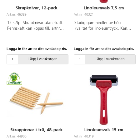
Skrapknivar, 12-pack
Linoleumvals 7,5 cm
Art.nr: 46389
Art.nr: 40321
12 st/fp. Skrapknivar utan skaft.
Stadig gummiroller av hög
Pennskaft kan köpas till, artnr
kvalitet för linoleumtryck. Kan
46390.
användas till både vatten- och
oljebaserade tryckfärger. Bredd
7,5 cm. Tål de flesta
Logga in för att se ditt avtalade pris.
Logga in för att se ditt avtalade pris.
lösningsmedel. Vals av syntetisk
EPDM-gummi med stabil
Lägg i varukorgen
Lägg i varukorgen
infästning av stål. Handtag i PP-
plast.
Skrappinnar i trä, 48-pack
Linoleumvals 15 cm
Art.nr: 44906
Art.nr: 40319