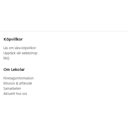
Köpvillkor
Läs om våra köpvillkor
Upptäck vår webbshop
FAQ
Om Lekolar
Företagsinformation
Mission & affärsidé
Samarbeten
Aktuellt hos oss
GDPR
Cookie Policy
Whistleblowing
Lediga jobb
Bruttoprislista lära, skapa, leka 2026-5
Bruttoprislista möbler 2026-3