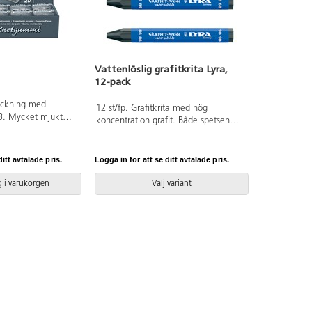
Vattenlöslig grafitkrita Lyra,
12-pack
packning med
12 st/fp. Grafitkrita med hög
. Mycket mjukt
koncentration grafit. Både spetsen
 kvalitet. Används
och hela kritans längd kan användas
ckså till effekter
vid teckning. Löses med vatten efter
jukning av linjer
teckning eller används på fuktat
itt avtalade pris.
Logga in för att se ditt avtalade pris.
 på grafitpennor/-
papper för olika effekter. Fixering
asteller. Av
skyddar ytan på färdigt verk.
 i varukorgen
Välj variant
egetabiliskt
Konstnärsmaterial.
t: B28xH30xD11
erial.