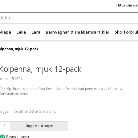
Hitta din sä
Skapa
Leka
Lära
Barnvagnar & småbarnsartiklar
Skolförbru
lpenna, mjuk 12-pack
Kolpenna, mjuk 12-pack
Art.nr: 151624
12 st/fp. Rund kolpenna från Koh-i-Noor. Svart lackad pennkropp av trä. Mjuk.
Konstnärsmaterial.
Logga in för att se ditt avtalade pris.
Lägg i varukorgen
Finns i lager