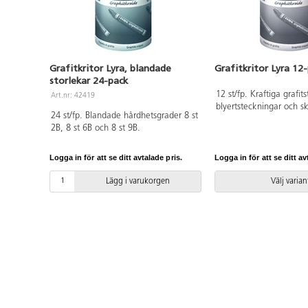
Grafitkritor Lyra, blandade
Grafitkritor Lyra 12
storlekar 24-pack
12 st/fp. Kraftiga grafitst
Art.nr: 42419
blyertsteckningar och sk
24 st/fp. Blandade hårdhetsgrader 8 st
Mått: ø 12 mm, längd
2B, 8 st 6B och 8 st 9B.
Konstnärsmaterial.
Logga in för att se ditt avtalade pris.
Logga in för att se ditt av
Lägg i varukorgen
Välj varian