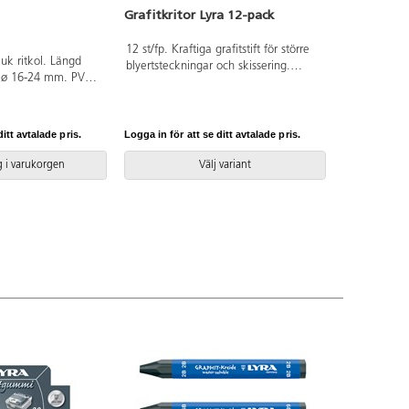
Grafitkritor Lyra 12-pack
12 st/fp. Kraftiga grafitstift för större
juk ritkol. Längd
blyertsteckningar och skissering.
 ø 16-24 mm. PVC-
Mått: ø 12 mm, längd 120 mm.
Konstnärsmaterial.
itt avtalade pris.
Logga in för att se ditt avtalade pris.
 i varukorgen
Välj variant