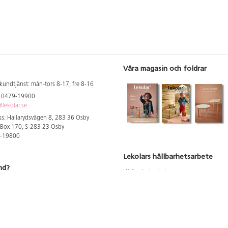
Våra magasin och foldrar
kundtjänst: mån-tors 8-17, fre 8-16
: 0479-19900
lekolar.se
s: Hallarydsvägen 8, 283 36 Osby
 Box 170, S-283 23 Osby
9-19800
Lekolars hållbarhetsarbete
nd?
Hållbarhetsarbete
Hållbarhetsredovisning 2023
 att se dina rabatterade priser
Produktsäkerhet & kvalitet
Giftfri Förskola
a säljare och utbildare