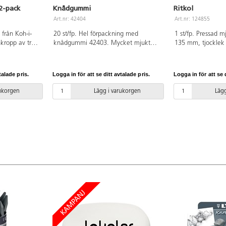
2-pack
Knådgummi
Ritkol
Art.nr: 42404
Art.nr: 124855
 från Koh-i-
20 st/fp. Hel förpackning med
1 st/fp. Pressad m
kropp av trä.
knådgummi 42403. Mycket mjukt
135 mm, tjocklek
rial.
knådgummi av hög kvalitet. Används
fri.
utöver att radera också till effekter
som skuggor, uppmjukning av linjer
talade pris.
Logga in för att se ditt avtalade pris.
Logga in för att se d
m.m. Bäst resultat på grafitpennor/-
kritor samt torra pasteller. Av
rukorgen
Lägg i varukorgen
Lägg
naturgummi med vegetabiliskt
bindemedel. Mått: B28xH30xD11
mm. Konstnärsmaterial.