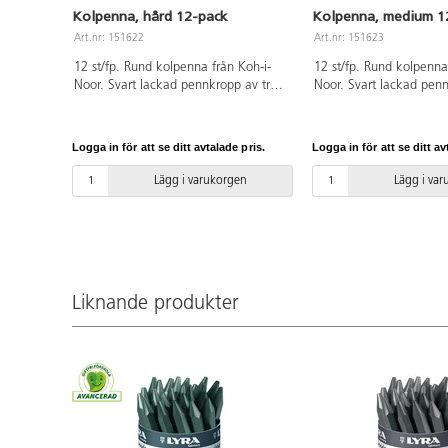
Kolpenna, hård 12-pack
Kolpenna, medium 1
Art.nr: 151622
Art.nr: 151623
12 st/fp. Rund kolpenna från Koh-i-
12 st/fp. Rund kolpenna
Noor. Svart lackad pennkropp av trä.
Noor. Svart lackad penn
Konstnärsmaterial.
Medium. Konstnärsmate
Logga in för att se ditt avtalade pris.
Logga in för att se ditt av
Lägg i varukorgen
Lägg i va
Liknande produkter