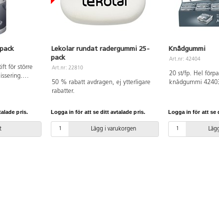
-pack
Lekolar rundat radergummi 25-
Knådgummi
pack
Art.nr: 42404
ift för större
Art.nr: 22810
20 st/fp. Hel för
issering.
50 % rabatt avdragen, ej ytterligare
knådgummi 42403
 120 mm.
rabatter.
knådgummi av hög
utöver att radera o
som skuggor, uppm
talade pris.
Logga in för att se ditt avtalade pris.
Logga in för att se d
m.m. Bäst resultat
kritor samt torra p
t
Lägg i varukorgen
Lägg
naturgummi med v
bindemedel. Måt
mm. Konstnärsmat