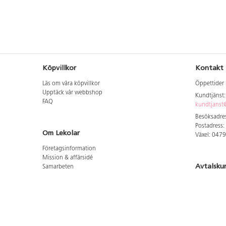
Köpvillkor
Kontakt
Läs om våra köpvillkor
Öppettider 
Upptäck vår webbshop
Kundtjänst
FAQ
kundtjanst@
Besöksadres
Postadress:
Om Lekolar
Växel: 047
Företagsinformation
Mission & affärsidé
Avtalsku
Samarbeten
Aktuellt hos oss
Logga in för
GDPR
Cookie Policy
Whistleblowing
Hitta vår
Lediga jobb
Bruttoprislista lära, skapa, leka 2026-5