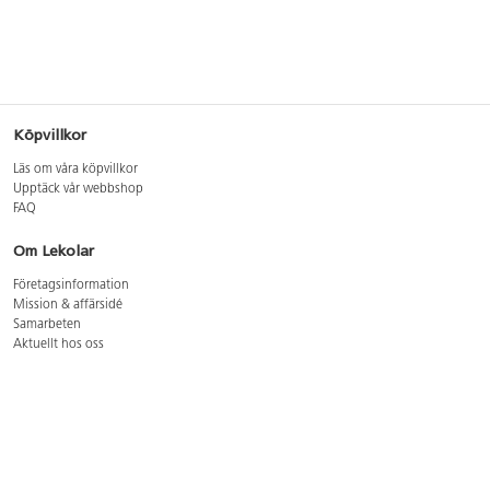
Köpvillkor
Läs om våra köpvillkor
Upptäck vår webbshop
FAQ
Om Lekolar
Företagsinformation
Mission & affärsidé
Samarbeten
Aktuellt hos oss
GDPR
Cookie Policy
Whistleblowing
Lediga jobb
Bruttoprislista lära, skapa, leka 2026-5
Bruttoprislista möbler 2026-3
Bruttoprislista lekplatsutrustning och utemiljö 2026-3