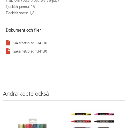
Titel:
Uni Posca broad svart 6-pack
Tjocklek penna:
15
Tjocklek spets:
1,8
Dokument och filer
Säkerhetsblad 134130
Säkerhetsblad 134130
Andra köpte också