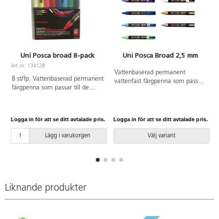
Uni Posca broad 8-pack
Uni Posca Broad 2,5 mm
Art.nr: 134128
A
Vattenbaserad permanent
8 st/fp. Vattenbaserad permanent
vattenfast färgpenna som passar
färgpenna som passar till de
till de flesta underlag. Färgen
flesta underlag. Färgen torkar
torkar snabbt och blöder inte.
snabbt och blöder inte. Innehåller
Linjebredd 2,5 mm.
vit, gul, rosa, röd, blå, ljusblå,
Logga in för att se ditt avtalade pris.
Logga in för att se ditt avtalade pris.
L
grön och svart. Linjebredd 2,5
mm.
Lägg i varukorgen
Välj variant
Liknande produkter