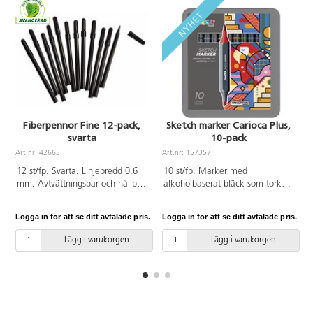
Fiberpennor Fine 12-pack,
Sketch marker Carioca Plus,
svarta
10-pack
Art.nr: 42663
Art.nr: 157357
A
12 st/fp. Svarta. Linjebredd 0,6
10 st/fp. Marker med
mm. Avtvättningsbar och hållbar
alkoholbaserat bläck som torkar
mot torkning. PVC-fri. Från 3 år.
snabbt. Dubbla spetsar, en
snedskuren och en penselspets.
Logga in för att se ditt avtalade pris.
Logga in för att se ditt avtalade pris.
L
Färgerna blandas med varandra
med fin övergång. Svag lukt.
Lägg i varukorgen
Lägg i varukorgen
Ergonomiskt grepp. Innehåller
gul, röd, violett, blå, grön, brun,
beige, grå, svart och vit.