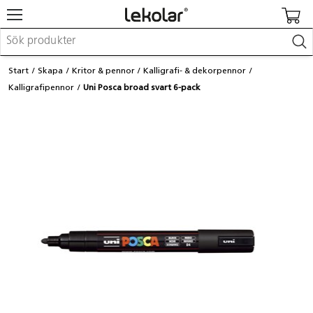
Möbler & inredning
Start
Skapa
Kritor & pennor
Kalligrafi- & dekorpennor
Lekplatsutrustning & utemiljö
Kalligrafipennor
Uni Posca broad svart 6-pack
Skapa
Leka
Lära
Barnvagnar & småbarnsartiklar
Skolförbrukning & kontorsmaterial
Logga in / Registrera dig
Hitta din säljare
Kontakta Lekolar