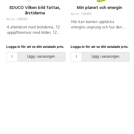
EDUCO Vilken bild fattas,
Min planet och energin
årstiderna
Art.nr: 130493
Art.nr: 149559
Här kan barnen upptäcka
4 arbetskort med årstiderna, 12
energins ursprung och hur den
uppgiftsremsor med bilder, 12
omvandlas för att nå våra hus
genomskinliga plastkort med
och städer, samtidigt som de lär
kryss, 50 markörer, trälåda för
sig om vår planets olika
Logga in för att se ditt avtalade pris.
Logga in för att se ditt avtalade pris.
förvaring. Lär om våra fyra
energikällor.
årstider och vad som är
Lägg i varukorgen
Lägg i varukorgen
karaktäristiskt för dem. Träna
uppmärksamhet och
klassificering genom att leta efter
saker och företeelser på
arbetskorten. Uppgifter finns i
olika svårighetsgrad. Manual på
engelska. Mått arbetskort:
20x20 cm, uppgiftsremsor:
30x6 cm, plastkort: 6x6 cm,
trälåda: 33,5x22,5x7 cm. Från 3
år.