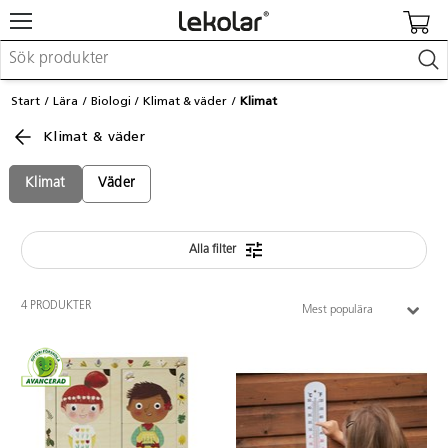
Möbler & inredning
Start
Lära
Biologi
Klimat & väder
Klimat
Lekplatsutrustning & utemiljö
Klimat & väder
Skapa
Leka
Lära
Klimat
Väder
Barnvagnar & småbarnsartiklar
Skolförbrukning & kontorsmaterial
Alla filter
Logga in / Registrera dig
4 PRODUKTER
Mest populära
Hitta din säljare
Kontakta Lekolar