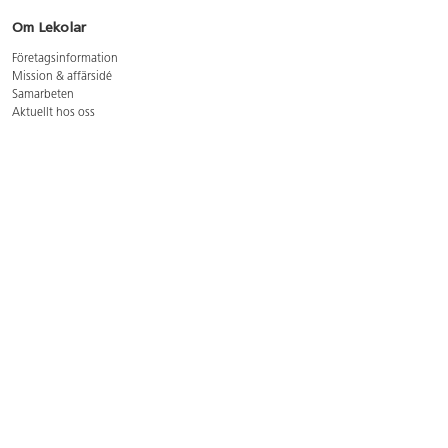
Om Lekolar
Företagsinformation
Mission & affärsidé
Samarbeten
Aktuellt hos oss
GDPR
Cookie Policy
Whistleblowing
Lediga jobb
Bruttoprislista lära, skapa, leka 2026-5
Bruttoprislista möbler 2026-3
Bruttoprislista lekplatsutrustning och utemiljö 2026-3
Kontakt
Öppettider kundtjänst: mån-tors 8-17, fre 8-16
Kundtjänst: 0479-19900
kundtjanst@lekolar.se
Besöksadress: Hallarydsvägen 8, 283 36 Osby
Postadress: Box 170, S-283 23 Osby
Växel: 0479-19800