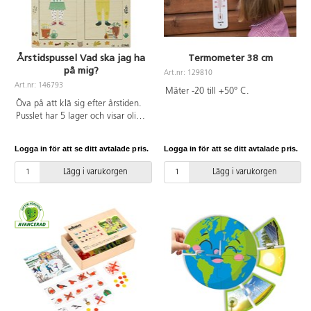
Årstidspussel Vad ska jag ha
Termometer 38 cm
på mig?
Art.nr: 129810
Art.nr: 146793
Mäter -20 till +50° C.
Öva på att klä sig efter årstiden.
Pusslet har 5 lager och visar olika
kläder som passar våra fyra
årstider. Mått: 26x29x2 cm. Gjord
Logga in för att se ditt avtalade pris.
Logga in för att se ditt avtalade pris.
av FSC-märkt trä. Från 3 år.
Lägg i varukorgen
Lägg i varukorgen