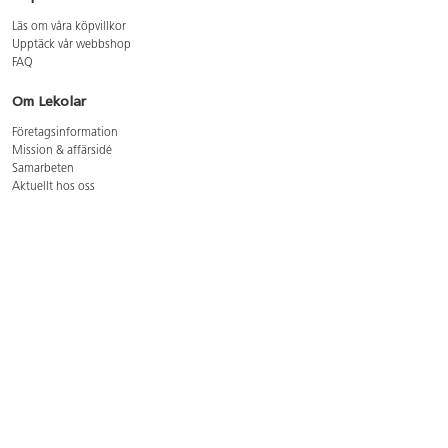
Läs om våra köpvillkor
Upptäck vår webbshop
FAQ
Om Lekolar
Företagsinformation
Mission & affärsidé
Samarbeten
Aktuellt hos oss
GDPR
Cookie Policy
Whistleblowing
Lediga jobb
Bruttoprislista lära, skapa, leka 2026-5
Bruttoprislista möbler 2026-3
Bruttoprislista lekplatsutrustning och utemiljö 2026-3
Kontakt
Öppettider kundtjänst: mån-tors 8-17, fre 8-16
Kundtjänst: 0479-19900
kundtjanst@lekolar.se