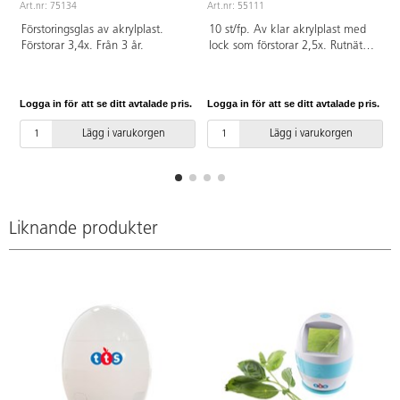
Art.nr: 75134
Art.nr: 55111
A
Förstoringsglas av akrylplast.
10 st/fp. Av klar akrylplast med
Förstorar 3,4x. Från 3 år.
lock som förstorar 2,5x. Rutnät i
botten. Höjd 4,4 cm. ø 4,9 cm.
Från 3 år.
Logga in för att se ditt avtalade pris.
Logga in för att se ditt avtalade pris.
L
Lägg i varukorgen
Lägg i varukorgen
Liknande produkter