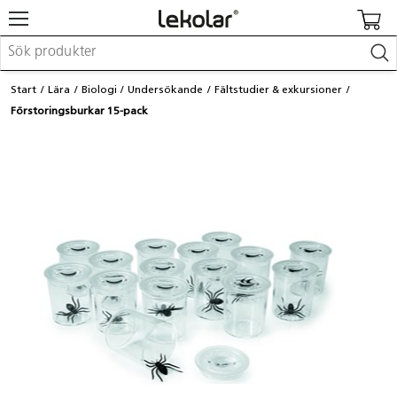
Möbler & inredning
Start
Lära
Biologi
Undersökande
Fältstudier & exkursioner
Lekplatsutrustning & utemiljö
Förstoringsburkar 15-pack
Skapa
Leka
Lära
Barnvagnar & småbarnsartiklar
Skolförbrukning & kontorsmaterial
Logga in / Registrera dig
Hitta din säljare
Kontakta Lekolar