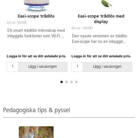
Easi-scope trådlös
Easi-scope trådlös med
display
Art.nr: 55345
A
Art.nr: 130787
Ett smart trådlöst mikroskop med
inbyggda funktioner som Wi-Fi
Den nyaste versionen av trådlös
och LED. Kompatibelt med
Easi-scope har nu en inbyggd
Android och Apple. Perfekt till
display. På skärmen kan eleverna
att undersöka skillnader i olika
enkelt se förstoringen direkt utan
Logga in för att se ditt avtalade pris.
Logga in för att se ditt avtalade pris.
L
material, se närmare på insekter,
att koppla upp sig mot någon
löv, huden m.m. Förstorar upp till
enhet. Perfekt till att undersöka
Lägg i varukorgen
Lägg i varukorgen
43x. Kan även ta foton och korta
skillnader i olika material, se
filmer på ca 30 sek. Laddas med
närmare på insekter, löv, huden
mini-USB. Av ABS, PC. Från 3 år.
m.m. Easi-scope förstorar upp till
75x och kan även ta foton och
korta filmer på ca 30 sek.
Mikroskopet kan kopplas trådlöst
via Wi-Fi till surfplatta eller PC.
Kompatibel med Apple och
Pedagogiska tips & pyssel
Windows. Laddas via USB. Från 3
år.