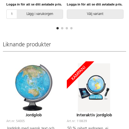
plastram.
färgen kan blekna. Av ABS, PS
Logga in för att se ditt avtalade pris.
Logga in för att se ditt avtalade pris.
L
och PVC, fri från ftalater.
Lägg i varukorgen
Välj variant
Liknande produkter
Jordglob
Interaktiv jordglob
Art.nr: 54005
Art.nr: 118639
Jordglob med svensk text och
50 % rabatt avdragen, ej