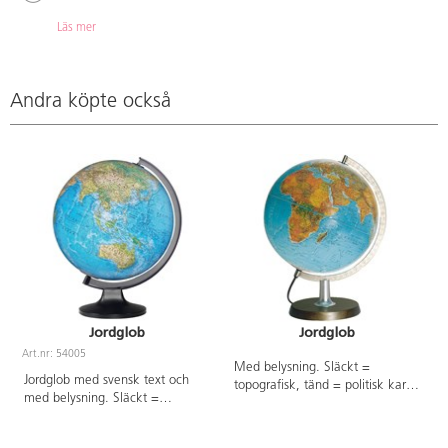
Läs mer
Andra köpte också
Jordglob
Jordglob
Art.nr: 54005
A
Med belysning. Släckt =
Jordglob med svensk text och
topografisk, tänd = politisk karta.
med belysning. Släckt =
ø 30 cm. Uppdaterad. Med träfot
topografisk, tänd = politisk karta.
och stålram. Förvaras inte i direkt
ø 30 cm. Med plastfot och
solljus under en längre tid då