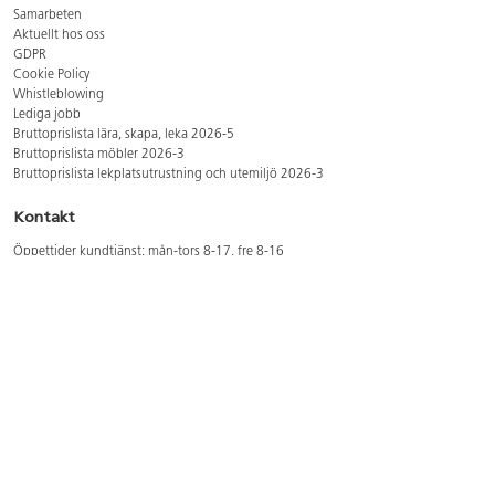
Samarbeten
Aktuellt hos oss
GDPR
Cookie Policy
Whistleblowing
Lediga jobb
Bruttoprislista lära, skapa, leka 2026-5
Bruttoprislista möbler 2026-3
Bruttoprislista lekplatsutrustning och utemiljö 2026-3
Kontakt
Öppettider kundtjänst: mån-tors 8-17, fre 8-16
Kundtjänst: 0479-19900
kundtjanst@lekolar.se
Besöksadress: Hallarydsvägen 8, 283 36 Osby
Postadress: Box 170, S-283 23 Osby
Växel: 0479-19800
Avtalskund?
Logga in för att se dina rabatterade priser
Hitta våra säljare och utbildare