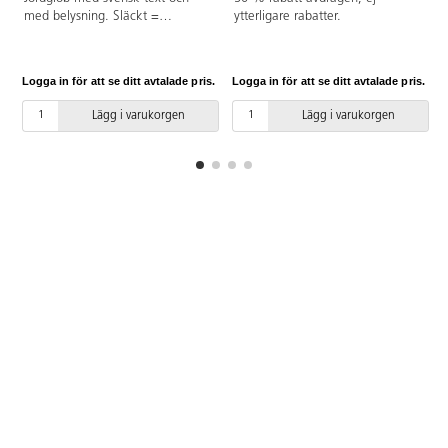
med belysning. Släckt =
ytterligare rabatter.
topografisk, tänd = politisk karta.
ø 30 cm. Med plastfot och
plastram.
Logga in för att se ditt avtalade pris.
Logga in för att se ditt avtalade pris.
L
Lägg i varukorgen
Lägg i varukorgen