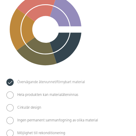
Övervägande återvunnet/förnybart material
Hela produkten kan materialåtervinnas
Cirkulär design
Ingen permanent sammanfogning av olika material
Möjlighet till rekonditionering