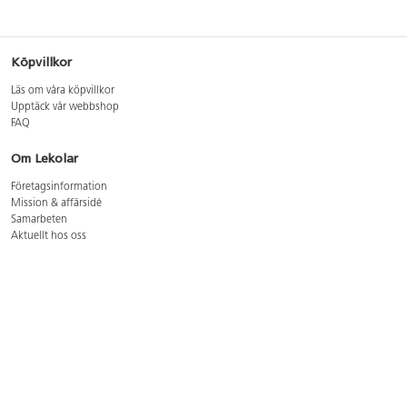
Köpvillkor
Läs om våra köpvillkor
Upptäck vår webbshop
FAQ
Om Lekolar
Företagsinformation
Mission & affärsidé
Samarbeten
Aktuellt hos oss
GDPR
Cookie Policy
Whistleblowing
Lediga jobb
Bruttoprislista lära, skapa, leka 2026-5
Bruttoprislista möbler 2026-3
Bruttoprislista lekplatsutrustning och utemiljö 2026-3
Kontakt