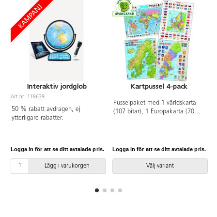
Interaktiv jordglob
Kartpussel 4-pack
Art.nr: 118639
Pusselpaket med 1 världskarta
A
50 % rabatt avdragen, ej
(107 bitar), 1 Europakarta (70
ytterligare rabatter.
bitar), 1 Nordenkarta (75 bitar)
och 1 Sverigekarta (71 bitar). Av
kraftig FSC-märkt återvunnen
kartong. PVC-fri. Från 6 år.
Logga in för att se ditt avtalade pris.
Logga in för att se ditt avtalade pris.
L
Lägg i varukorgen
Välj variant