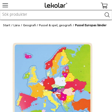
Möbler & inredning
Start
Lära
Geografi
Pussel & spel, geografi
Pussel Europas länder
Lekplatsutrustning & utemiljö
Skapa
Leka
Lära
Barnvagnar & småbarnsartiklar
Skolförbrukning & kontorsmaterial
Logga in / Registrera dig
Hitta din säljare
Kontakta Lekolar