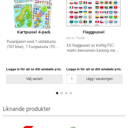
Kartpussel 4-pack
Flaggpussel
Art.nr: 75238
A
Pusselpaket med 1 världskarta
Ett flaggpussel av kraftig FSC-
(107 bitar), 1 Europakarta (70
märkt återvunnen kartong med
bitar), 1 Nordenkarta (75 bitar)
världens flaggor och ländernas
och 1 Sverigekarta (71 bitar). Av
namn. PVC-fri. Från 6 år.
kraftig FSC-märkt återvunnen
kartong. PVC-fri. Från 6 år.
Logga in för att se ditt avtalade pris.
Logga in för att se ditt avtalade pris.
L
Välj variant
Lägg i varukorgen
Liknande produkter