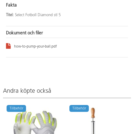
Fakta
Titel:
Select Fotboll Diamond stl 5
Dokument och filer
how-to-pump-your-ball.pdf
Andra köpte också
Tillbehör
Tillbehör