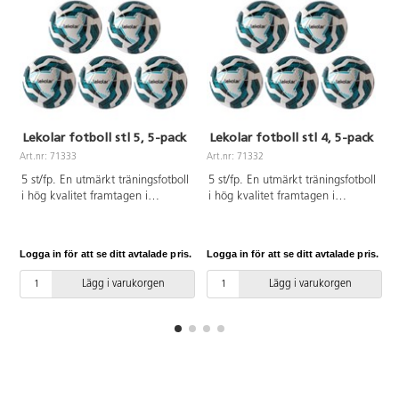
Lekolar fotboll stl 5, 5-pack
Lekolar fotboll stl 4, 5-pack
Art.nr: 71333
Art.nr: 71332
A
5 st/fp. En utmärkt träningsfotboll
5 st/fp. En utmärkt träningsfotboll
i hög kvalitet framtagen i
i hög kvalitet framtagen i
samarbete med Uhlsport. Passar
samarbete med Uhlsport. Passar
alla väder och underlag. Ger en
alla väder och underlag. Ger en
fin bollkänsla och perfekt
fin bollkänsla och perfekt
Logga in för att se ditt avtalade pris.
Logga in för att se ditt avtalade pris.
L
bollbana i luften. Av konstläder.
bollbana i luften. Av konstläder.
OBS! För att bollen skall hålla så
OBS! För att bollen skall hålla så
Lägg i varukorgen
Lägg i varukorgen
länge som möjligt är det viktigt
länge som möjligt är det viktigt
att pumpa den rätt, se pdf.
att pumpa den rätt, se pdf.