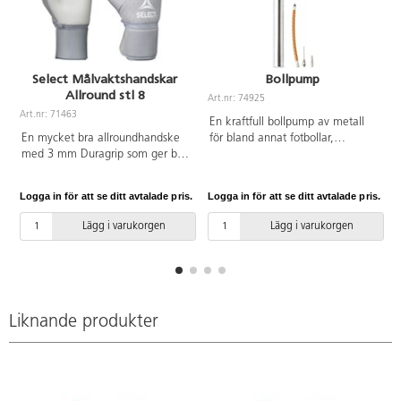
Select Målvaktshandskar
Bollpump
Allround stl 8
Art.nr: 74925
A
Art.nr: 71463
En kraftfull bollpump av metall
En mycket bra allroundhandske
för bland annat fotbollar,
med 3 mm Duragrip som ger bra
handtag av trä. Medföljer två
grepp och god hållbarhet.
nipplar i metall som antingen
Handsken har en bred elastisk
fästs direkt på pumpen eller på
Logga in för att se ditt avtalade pris.
Logga in för att se ditt avtalade pris.
L
stropp vilket medför enklare av-
medföljande slang av polyester.
och påtagning. Varierande färger.
Mått på pump 37 cm, mått på
Lägg i varukorgen
Lägg i varukorgen
Av latex.
slang 16 cm.
Liknande produkter