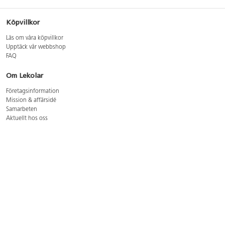
Köpvillkor
Läs om våra köpvillkor
Upptäck vår webbshop
FAQ
Om Lekolar
Företagsinformation
Mission & affärsidé
Samarbeten
Aktuellt hos oss
GDPR
Cookie Policy
Whistleblowing
Lediga jobb
Bruttoprislista lära, skapa, leka 2026-5
Bruttoprislista möbler 2026-3
Bruttoprislista lekplatsutrustning och utemiljö 2026-3
Kontakt
Öppettider kundtjänst: mån-tors 8-17, fre 8-16