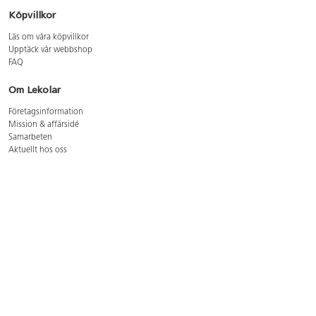
Köpvillkor
Läs om våra köpvillkor
Upptäck vår webbshop
FAQ
Om Lekolar
Företagsinformation
Mission & affärsidé
Samarbeten
Aktuellt hos oss
GDPR
Cookie Policy
Whistleblowing
Lediga jobb
Bruttoprislista lära, skapa, leka 2026-5
Bruttoprislista möbler 2026-3
Bruttoprislista lekplatsutrustning och utemiljö 2026-3
Kontakt
Öppettider kundtjänst: mån-tors 8-17, fre 8-16
Kundtjänst: 0479-19900