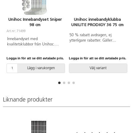
Unihoc Innebandyset Sniper
Unihoc innebandyklubba
98 cm
UNILITE PRODIGY 36 75 cm
Art.nr: 71499
A
50 % rabatt avdragen, ej
Innebandyset med
ytterligare rabatter. Gäller
kvalitetsklubbor från Unihoc.
vänster.
Setet innehåller 7 vänsterklubbor
och 3 högerklubbor samt 6 IFF-
Logga in för att se ditt avtalade pris.
Logga in för att se ditt avtalade pris.
L
godkända bollar. Skaftlängd: 98
cm. Flex 30.
Lägg i varukorgen
Välj variant
Liknande produkter