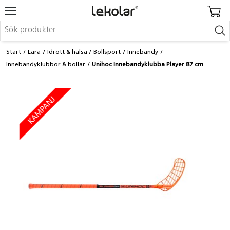
Möbler & inredning
Start
Lära
Idrott & hälsa
Bollsport
Innebandy
Lekplatsutrustning & utemiljö
Innebandyklubbor & bollar
Unihoc Innebandyklubba Player 87 cm
Skapa
Leka
Lära
Barnvagnar & småbarnsartiklar
Skolförbrukning & kontorsmaterial
Logga in / Registrera dig
Hitta din säljare
Kontakta Lekolar