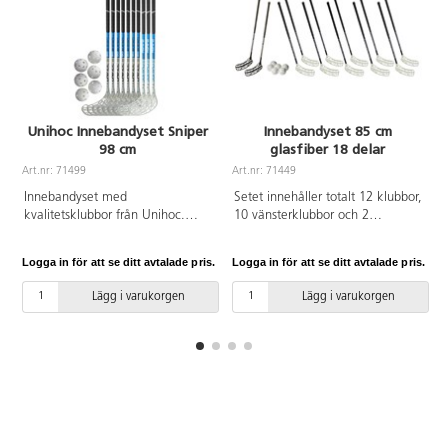
Unihoc Innebandyset Sniper
Innebandyset 85 cm
98 cm
glasfiber 18 delar
Art.nr: 71499
Art.nr: 71449
A
Innebandyset med
Setet innehåller totalt 12 klubbor,
kvalitetsklubbor från Unihoc.
10 vänsterklubbor och 2
Setet innehåller 7 vänsterklubbor
högerklubbor samt 6 bollar.
och 3 högerklubbor samt 6 IFF-
Klubbor med koniskt, grepplindat
Logga in för att se ditt avtalade pris.
Logga in för att se ditt avtalade pris.
L
godkända bollar. Skaftlängd: 98
glasfiberskaft och modernt blad
cm. Flex 30.
av HDPE. Vikt: 265 gr.
Lägg i varukorgen
Lägg i varukorgen