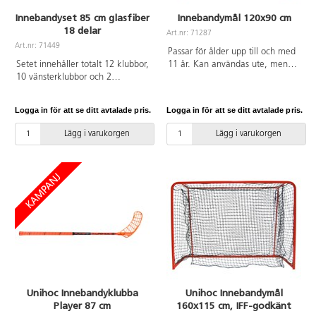
Innebandyset 85 cm glasfiber
Innebandymål 120x90 cm
18 delar
Art.nr: 71287
Art.nr: 71449
Passar för ålder upp till och med
Setet innehåller totalt 12 klubbor,
11 år. Kan användas ute, men
10 vänsterklubbor och 2
skall förvaras inomhus. Med
högerklubbor samt 6 bollar.
nätrörsbåge. Nät och droppnät
Klubbor med koniskt, grepplindat
medföljer. Levereras i platt
Logga in för att se ditt avtalade pris.
Logga in för att se ditt avtalade pris.
glasfiberskaft och modernt blad
paket. Vikt: 7,5 kg .Gjord av stål
av HDPE. Vikt: 265 gr.
med PE-nät. Pulverlackerat.
Lägg i varukorgen
Lägg i varukorgen
Unihoc Innebandyklubba
Unihoc Innebandymål
Player 87 cm
160x115 cm, IFF-godkänt