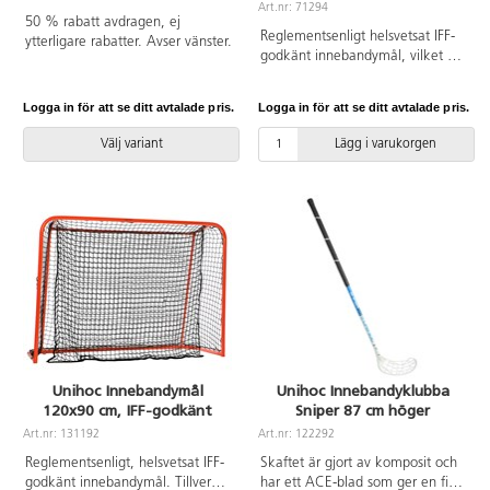
Art.nr: 71294
50 % rabatt avdragen, ej
Reglementsenligt helsvetsat IFF-
ytterligare rabatter. Avser vänster.
godkänt innebandymål, vilket gör
det väldigt stabilt. Tillverkat av
lackerade stålrör. Invändiga mått:
Logga in för att se ditt avtalade pris.
Logga in för att se ditt avtalade pris.
160x115 cm. Djup: 40/65 cm.
Nät samt droppnät ingår. Vikt:
Välj variant
Lägg i varukorgen
12,5kg.
Unihoc Innebandymål
Unihoc Innebandyklubba
120x90 cm, IFF-godkänt
Sniper 87 cm höger
Art.nr: 131192
Art.nr: 122292
Reglementsenligt, helsvetsat IFF-
Skaftet är gjort av komposit och
godkänt innebandymål. Tillverkat
har ett ACE-blad som ger en fin