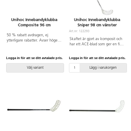
Unihoc Innebandyklubba
Unihoc Innebandyklubba
Composite 96 cm
Sniper 98 cm vänster
Art.nr: 122293
50 % rabatt avdragen, ej
Skaftet är gjort av komposit och
ytterligare rabatter. Avser höger
har ett ACE-blad som ger en fin
och vänster.
balans för innebandyspel. Av
glasfiber och återvunnen PE. IFF-
Logga in för att se ditt avtalade pris.
Logga in för att se ditt avtalade pris.
godkänd.
Välj variant
Lägg i varukorgen