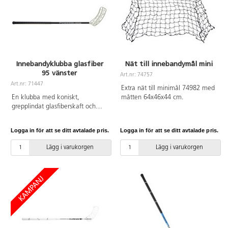
Innebandyklubba glasfiber
Nät till innebandymål mini
95 vänster
Art.nr: 74757
Art.nr: 71447
Extra nät till minimål 74982 med
En klubba med koniskt,
måtten 64x46x44 cm.
grepplindat glasfiberskaft och
modernt blad av HDPE. Vikt:
265 g. Skaftlängd 95 cm, lagom
Logga in för att se ditt avtalade pris.
Logga in för att se ditt avtalade pris.
för spelare från 170 cm.
Lägg i varukorgen
Lägg i varukorgen