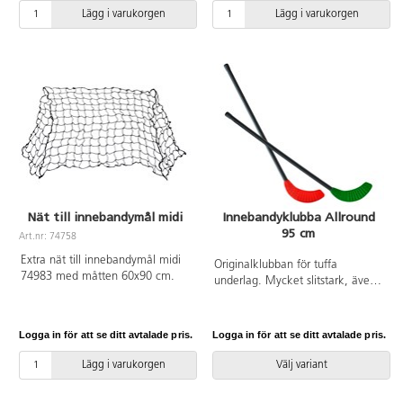
Lägg i varukorgen
Lägg i varukorgen
Nät till innebandymål midi
Innebandyklubba Allround
95 cm
Art.nr: 74758
Extra nät till innebandymål midi
Originalklubban för tuffa
74983 med måtten 60x90 cm.
underlag. Mycket slitstark, även
för utomhusbruk. Totallängd
115 cm, skaftlängd: 95 cm.
Polyetenplast. Vikt 251 g.
Logga in för att se ditt avtalade pris.
Logga in för att se ditt avtalade pris.
Lägg i varukorgen
Välj variant