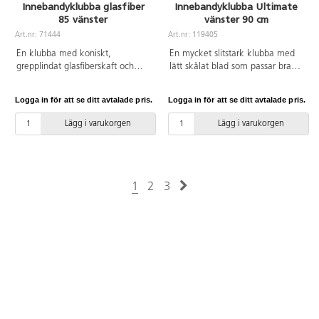
Innebandyklubba glasfiber
Innebandyklubba Ultimate
85 vänster
vänster 90 cm
Art.nr: 71444
Art.nr: 119405
En klubba med koniskt,
En mycket slitstark klubba med
grepplindat glasfiberskaft och
lätt skålat blad som passar bra
modernt blad, av HDPE. Grepp
för skola. Skaft av ABS, knopp
av PU Vikt: 265 g. Skaftlängd
och blad av PE. Skaftlängd:
Logga in för att se ditt avtalade pris.
Logga in för att se ditt avtalade pris.
85 cm, lagom för spelare med
90 cm. Även för utomhusbruk.
längden 150-170 cm.
Lägg i varukorgen
Lägg i varukorgen
1
2
3