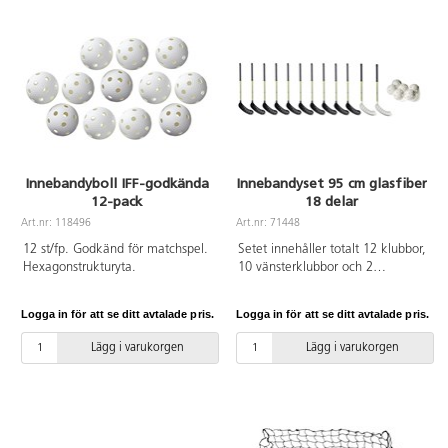
Innebandyboll IFF-godkända
Innebandyset 95 cm glasfiber
12-pack
18 delar
Art.nr: 118496
Art.nr: 71448
12 st/fp. Godkänd för matchspel.
Setet innehåller totalt 12 klubbor,
Hexagonstrukturyta.
10 vänsterklubbor och 2
högerklubbor samt 6 bollar.
Klubbor med koniskt, grepplindat
Logga in för att se ditt avtalade pris.
Logga in för att se ditt avtalade pris.
glasfiberskaft och modernt blad
av HDPE. Vikt: 265 g.
Lägg i varukorgen
Lägg i varukorgen