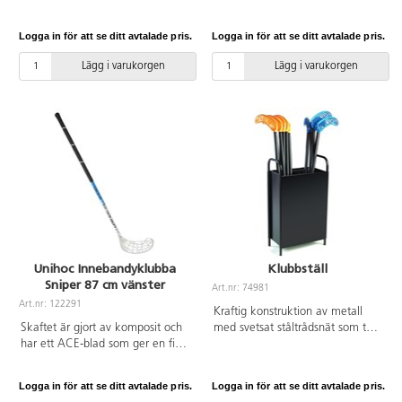
av lackerade stålrör. 120x90 cm,
balans för innebandyspel. Av
djup 30/50 cm, komplett med
glasfiber och återvunnen PE. IFF-
Logga in för att se ditt avtalade pris.
Logga in för att se ditt avtalade pris.
nät. Vikt: 6 kg.
godkänd.
Lägg i varukorgen
Lägg i varukorgen
Unihoc Innebandyklubba
Klubbställ
Sniper 87 cm vänster
Art.nr: 74981
Art.nr: 122291
Kraftig konstruktion av metall
Skaftet är gjort av komposit och
med svetsat ståltrådsnät som tål
har ett ACE-blad som ger en fin
stora påfrestningar. Mått:
balans för innebandyspel. Av
35x20x65 cm. Vikt 7,5 kg.
glasfiber och återvunnen PE. IFF-
(Klubbor ingår ej.)
Logga in för att se ditt avtalade pris.
Logga in för att se ditt avtalade pris.
godkänd.