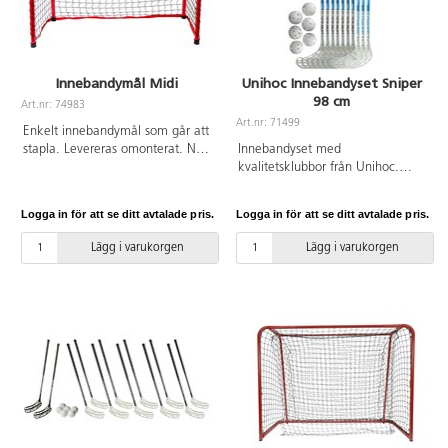
Innebandymål Midi
Unihoc Innebandyset Sniper
98 cm
Art.nr: 74983
Art.nr: 71499
Enkelt innebandymål som går att
stapla. Levereras omonterat. Nät
Innebandyset med
ingår. PVC-fri. Från 3 år.
kvalitetsklubbor från Unihoc.
Setet innehåller 7 vänsterklubbor
och 3 högerklubbor samt 6 IFF-
Logga in för att se ditt avtalade pris.
Logga in för att se ditt avtalade pris.
godkända bollar. Skaftlängd:
98 cm. Flex 30.
Lägg i varukorgen
Lägg i varukorgen