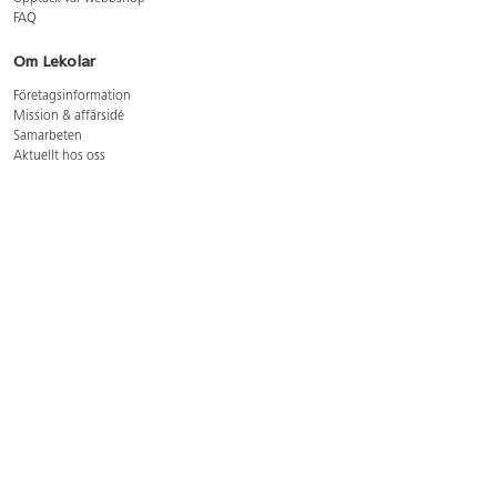
FAQ
Om Lekolar
Företagsinformation
Mission & affärsidé
Samarbeten
Aktuellt hos oss
GDPR
Cookie Policy
Whistleblowing
Lediga jobb
Bruttoprislista lära, skapa, leka 2026-5
Bruttoprislista möbler 2026-3
Bruttoprislista lekplatsutrustning och utemiljö 2026-3
Kontakt
Öppettider kundtjänst: mån-tors 8-17, fre 8-16
Kundtjänst: 0479-19900
kundtjanst@lekolar.se
Besöksadress: Hallarydsvägen 8, 283 36 Osby
Postadress: Box 170, S-283 23 Osby
Växel: 0479-19800