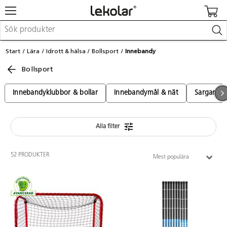
Möbler & inredning
Start
Lära
Idrott & hälsa
Bollsport
Innebandy
Lekplatsutrustning & utemiljö
Bollsport
Skapa
Leka
Lära
Innebandyklubbor & bollar
Innebandymål & nät
Sargar & 
Barnvagnar & småbarnsartiklar
Skolförbrukning & kontorsmaterial
Alla filter
Logga in / Registrera dig
52 PRODUKTER
Mest populära
Hitta din säljare
Kontakta Lekolar