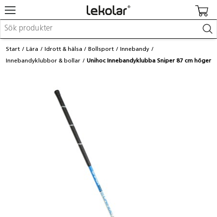
Möbler & inredning
Start
Lära
Idrott & hälsa
Bollsport
Innebandy
Lekplatsutrustning & utemiljö
Innebandyklubbor & bollar
Unihoc Innebandyklubba Sniper 87 cm höger
Skapa
Leka
Lära
Barnvagnar & småbarnsartiklar
Skolförbrukning & kontorsmaterial
Logga in / Registrera dig
Hitta din säljare
Kontakta Lekolar