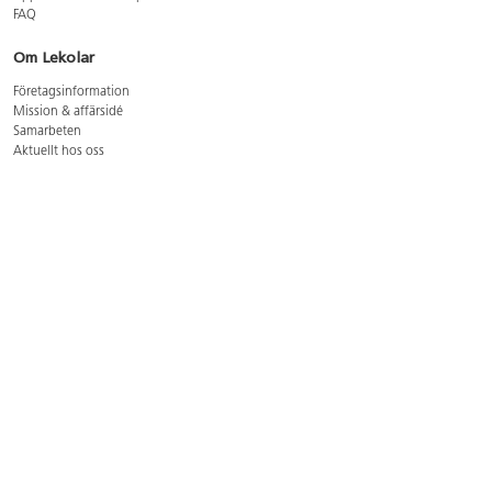
FAQ
Om Lekolar
Företagsinformation
Mission & affärsidé
Samarbeten
Aktuellt hos oss
GDPR
Cookie Policy
Whistleblowing
Lediga jobb
Bruttoprislista lära, skapa, leka 2026-5
Bruttoprislista möbler 2026-3
Bruttoprislista lekplatsutrustning och utemiljö 2026-3
Kontakt
Öppettider kundtjänst: mån-tors 8-17, fre 8-16
Kundtjänst: 0479-19900
kundtjanst@lekolar.se
Besöksadress: Hallarydsvägen 8, 283 36 Osby
Postadress: Box 170, S-283 23 Osby
Växel: 0479-19800