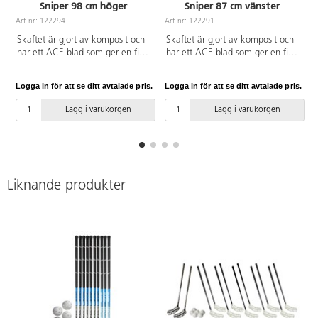
Sniper 98 cm höger
Sniper 87 cm vänster
Art.nr: 122294
Art.nr: 122291
A
Skaftet är gjort av komposit och
Skaftet är gjort av komposit och
har ett ACE-blad som ger en fin
har ett ACE-blad som ger en fin
balans för innebandyspel. Av
balans för innebandyspel. Av
glasfiber och återvunnen PE. IFF-
glasfiber och återvunnen PE. IFF-
Logga in för att se ditt avtalade pris.
Logga in för att se ditt avtalade pris.
L
godkänd.
godkänd.
Lägg i varukorgen
Lägg i varukorgen
Liknande produkter