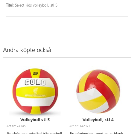
Titel:
Select kids volleyboll, stl 5
Andra köpte också
Volleyboll stl 5
Volleyboll, stl 4
Art.nr: 74345
Art.nr: 142377
A