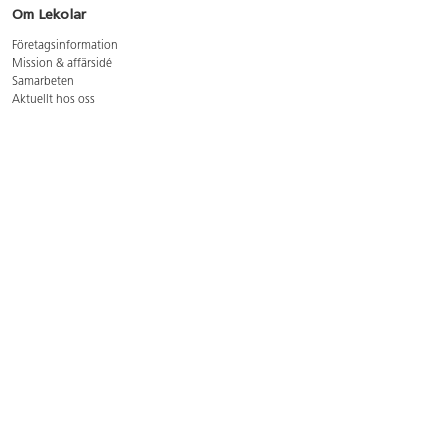
Om Lekolar
Företagsinformation
Mission & affärsidé
Samarbeten
Aktuellt hos oss
GDPR
Cookie Policy
Whistleblowing
Lediga jobb
Bruttoprislista lära, skapa, leka 2026-5
Bruttoprislista möbler 2026-3
Bruttoprislista lekplatsutrustning och utemiljö 2026-3
Kontakt
Öppettider kundtjänst: mån-tors 8-17, fre 8-16
Kundtjänst: 0479-19900
kundtjanst@lekolar.se
Besöksadress: Hallarydsvägen 8, 283 36 Osby
Postadress: Box 170, S-283 23 Osby
Växel: 0479-19800
Avtalskund?