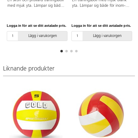
En skön och prisvärd träningsboll
En träningsboll med mjuk blank
med mjuk yta. Lämpar sig både
yta. Lämpar sig både för inom-
för inom- och utomhusbruk.
och utomhusbruk. Av TPU. OBS!
Officiell vikt och storlek,
För att bollen skall hålla så länge
diameter 26 cm och vikt 260g.
som möjligt är det viktigt att
Logga in för att se ditt avtalade pris.
Logga in för att se ditt avtalade pris.
L
Av japansk mikrofiber PU. OBS!
pumpa den rätt, se pdf.
För att bollen skall hålla så länge
Lägg i varukorgen
Lägg i varukorgen
som möjligt är det viktigt att
pumpa den rätt, se pdf.
Liknande produkter