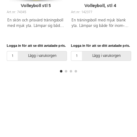
Volleyboll stl 5
Volleyboll, stl 4
Art.nr: 74345
Art.nr: 142377
A
En skön och prisvärd träningsboll
En träningsboll med mjuk blank
med mjuk yta. Lämpar sig både
yta. Lämpar sig både för inom-
för inom- och utomhusbruk.
och utomhusbruk. Av TPU. OBS!
Officiell vikt och storlek,
För att bollen skall hålla så länge
diameter 26 cm och vikt 260g.
som möjligt är det viktigt att
Logga in för att se ditt avtalade pris.
Logga in för att se ditt avtalade pris.
L
Av japansk mikrofiber PU. OBS!
pumpa den rätt, se pdf.
För att bollen skall hålla så länge
Lägg i varukorgen
Lägg i varukorgen
som möjligt är det viktigt att
pumpa den rätt, se pdf.