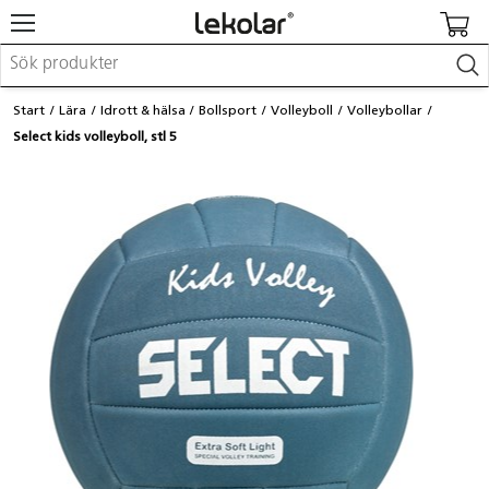
Möbler & inredning
Start
Lära
Idrott & hälsa
Bollsport
Volleyboll
Volleybollar
Lekplatsutrustning & utemiljö
Select kids volleyboll, stl 5
Skapa
Leka
Lära
Barnvagnar & småbarnsartiklar
Skolförbrukning & kontorsmaterial
Logga in / Registrera dig
Hitta din säljare
Kontakta Lekolar