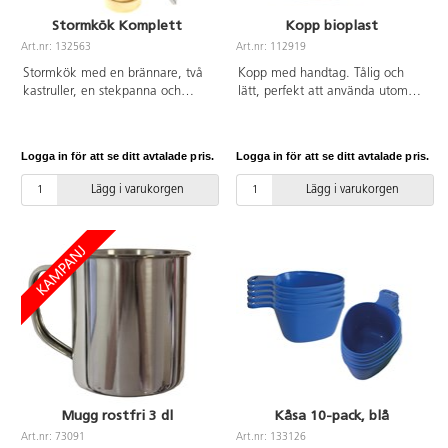
Stormkök Komplett
Kopp bioplast
Art.nr: 132563
Art.nr: 112919
Stormkök med en brännare, två
Kopp med handtag. Tålig och
kastruller, en stekpanna och
lätt, perfekt att använda utomhus
handtag. Stekpannan kan
och stapelbar för kompakt
användas som lock till
förvaring. Tål maskindisk. 30 cl.
kastrullerna. Användbart i alla
Tillverkad av biobaserad plast av
Logga in för att se ditt avtalade pris.
Logga in för att se ditt avtalade pris.
väder. Packas till en kompakt
sockerrör. Livsmedelsgodkänd.
enhet som tar minimal plats.
Vassa föremål kan orsaka repor i
Lägg i varukorgen
Lägg i varukorgen
Bränsle: T-röd.
koppen, viss mat kan missfärga
plasten.
Mugg rostfri 3 dl
Kåsa 10-pack, blå
Art.nr: 73091
Art.nr: 133126