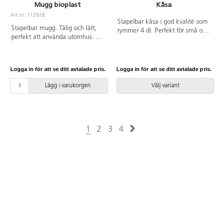
Mugg bioplast
Kåsa
Art.nr: 112918
Stapelbar kåsa i god kvalité som
Stapelbar mugg. Tålig och lätt,
rymmer 4 dl. Perfekt för små och
perfekt att använda utomhus. Tål
stora barn att dricka och äta ur.
maskindisk. 40 cl. Tillverkad av
Tål ner till -18. Går att diska i
biobaserad plast av sockerrör.
maskin upp till 60 grader. Av
Livsmedelsgodkänd. Vassa
BPA-fri livsmedelsgodkänd HDPE.
Logga in för att se ditt avtalade pris.
Logga in för att se ditt avtalade pris.
föremål kan orsaka repor i
muggen, viss mat kan missfärga
Lägg i varukorgen
Välj variant
plasten.
1
2
3
4