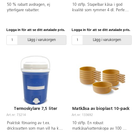
50 % rabatt avdragen, ej
10 st/fp. Stapelbar kåsa i god
ytterligare rabatter.
kvalité som rymmer 4 dl. Perfekt
för små och stora barn att dricka
och äta ur. Tål ner till -18°. Går
att diska i maskin upp till 60°. Av
Logga in för att se ditt avtalade pris.
Logga in för att se ditt avtalade pris.
BPA-fri livsmedelsgodkänd HDPE.
Lägg i varukorgen
Lägg i varukorgen
Termoskylare 7,5 liter
Matkåsa av bioplast 10-pack
Art.nr: 73214
Art.nr: 133692
Praktisk förvaring av t.ex.
10 st/fp. En robust
dricksvatten som man vill ha kylt
matkåsa/vattenskopa av 100 %
för uteverksamheten. Kan även
förnybart material utan