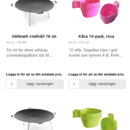
Hällmark stekhäll 78 cm
Kåsa 10-pack, rosa
Art.nr: 139184
Art.nr: 133128
För ett lite större sällskap.
10 st/fp. Stapelbar kåsa i god
Livsmedelsgodkänt stål till
kvalité som rymmer 4 dl. Perfekt
stekytan och galvaniserade ben
för små och stora barn att dricka
och handtag.
och äta ur. Tål ner till -18°. Går
att diska i maskin upp till 60°. Av
Logga in för att se ditt avtalade pris.
Logga in för att se ditt avtalade pris.
BPA-fri livsmedelsgodkänd HDPE.
Lägg i varukorgen
Lägg i varukorgen