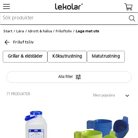
Möbler & inredning
Start
Lära
Idrott & hälsa
Friluftsliv
Laga mat ute
Lekplatsutrustning & utemiljö
Friluftsliv
Skapa
Leka
Lära
Grillar & eldstäder
Köksutrustning
Matutrustning
Barnvagnar & småbarnsartiklar
Skolförbrukning & kontorsmaterial
Alla filter
Logga in / Registrera dig
71 PRODUKTER
Mest populära
Hitta din säljare
Kontakta Lekolar