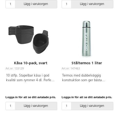
föremål kan orsaka repor i
vinkel mot eldstålet och dra
Lägg i varukorgen
Lägg i varukorgen
tallriken, viss mat kan missfärga
långsamt blecket ifrån dig
plasten.
samtidigt som du trycker hårt.
Längd 7,5 cm. Diameter 0,8 cm.
Kåsa 10-pack, svart
Ståltermos 1 liter
Art.nr: 133129
Art.nr: 147463
10 st/fp. Stapelbar kåsa i god
Termos med dubbelväggig
kvalité som rymmer 4 dl. Perfekt
konstruktion som ger bästa
för små och stora barn att dricka
förutsättningarna för att hålla
och äta ur. Tål ner till -18°. Går
drycker både kylda och varma.
att diska i maskin upp till 60°. Av
Rymmer 1000 ml.
Logga in för att se ditt avtalade pris.
Logga in för att se ditt avtalade pris.
BPA-fri livsmedelsgodkänd HDPE.
Livsmedelsgodkänd och BPA-fri.
Av stål, PP och silikon.
Lägg i varukorgen
Lägg i varukorgen