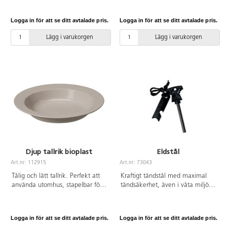
användas för varma drycker. Lätt
färgtillsatser, livsmedelsgodkänd.
att rengöra. Rymmer 7,5 liter.
Rymmer 8 dl. Lämplig för både
Logga in för att se ditt avtalade pris.
Logga in för att se ditt avtalade pris.
Mått: ø 24 cm, höjd 33 cm. Av
inomhus- och utomhusbruk. PE-
PP, PU och PE.
baserat på sockerrör med samma
Lägg i varukorgen
Lägg i varukorgen
hållbarhet och egenskaper som
övriga plastprodukter. Mått:
30x16,5x8 cm. Diskas i övre
delen av diskmaskinen.
Djup tallrik bioplast
Eldstål
Art.nr: 112915
Art.nr: 73043
Tålig och lätt tallrik. Perfekt att
Kraftigt tändstål med maximal
använda utomhus, stapelbar för
tändsäkerhet, även i våta miljöer.
kompakt förvaring. Tål mikro och
Räcker till ca 300 tändningar.
maskindisk. ø 22 cm. Tillverkad
Inklusive snodd och skrapbleck.
av biobaserad plast av sockerrör.
Instruktion för gnistbildning: Håll
Logga in för att se ditt avtalade pris.
Logga in för att se ditt avtalade pris.
Livsmedelsgodkänd. Vassa
skrapblecket i ca 45 graders