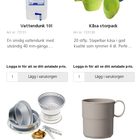
Vattendunk 10l
Kåsa storpack
Art.nr: 73131
Art.nr: 133130
En smidig vattendunk med
20 st/fp. Stapelbar kåsa i god
utvändig 40 mm-gänga.
kvalité som rymmer 4 dl. Perfekt
Tillverkad av livsmedelsgodkänd
för små och stora barn att dricka
plast. Volym 10 liter.
och äta ur. Tål ner till -18°. Går
att diska i maskin upp till 60°. Av
Logga in för att se ditt avtalade pris.
Logga in för att se ditt avtalade pris.
BPA-fri livsmedelsgodkänd HDPE.
Lägg i varukorgen
Lägg i varukorgen