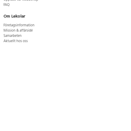
FAQ
Om Lekolar
Företagsinformation
Mission & affärsidé
Samarbeten
Aktuellt hos oss
GDPR
Cookie Policy
Whistleblowing
Lediga jobb
Bruttoprislista lära, skapa, leka 2026-5
Bruttoprislista möbler 2026-3
Bruttoprislista lekplatsutrustning och utemiljö 2026-3
Kontakt
Öppettider kundtjänst: mån-tors 8-17, fre 8-16
Kundtjänst: 0479-19900
kundtjanst@lekolar.se
Besöksadress: Hallarydsvägen 8, 283 36 Osby
Postadress: Box 170, S-283 23 Osby
Växel: 0479-19800