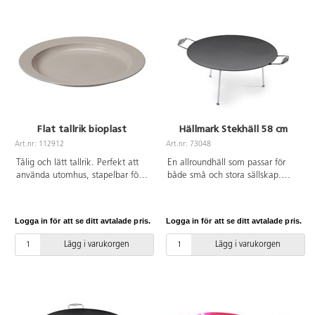
Flat tallrik bioplast
Hällmark Stekhäll 58 cm
Art.nr: 112912
Art.nr: 73048
Tålig och lätt tallrik. Perfekt att
En allroundhäll som passar för
använda utomhus, stapelbar för
både små och stora sällskap.
kompakt förvaring. Tål mikro och
Livsmedelsgodkänd stål till
maskindisk. ø 25 cm. Tillverkad
stekytan och galvaniserade ben
av biobaserad plast av sockerrör.
och handtag. Diameter på
Logga in för att se ditt avtalade pris.
Logga in för att se ditt avtalade pris.
Livsmedelsgodkänd. Vassa
stekytan: 58 cm.
föremål kan orsaka repor i
Lägg i varukorgen
Lägg i varukorgen
tallriken, viss mat kan missfärga
plasten.