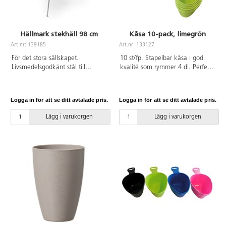
Hällmark stekhäll 98 cm
Kåsa 10-pack, limegrön
Art.nr: 139185
Art.nr: 133127
För det stora sällskapet.
10 st/fp. Stapelbar kåsa i god
Livsmedelsgodkänt stål till
kvalité som rymmer 4 dl. Perfekt
stekytan och galvaniserade ben
för små och stora barn att dricka
och handtag.
och äta ur. Tål ner till -18°. Går
att diska i maskin upp till 60°. Av
Logga in för att se ditt avtalade pris.
Logga in för att se ditt avtalade pris.
BPA-fri livsmedelsgodkänd HDPE.
Lägg i varukorgen
Lägg i varukorgen