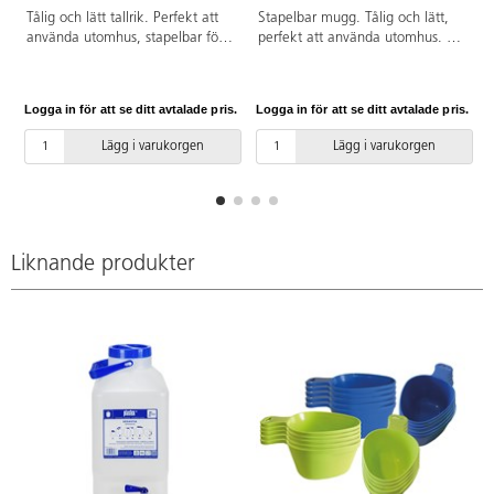
Tålig och lätt tallrik. Perfekt att
Stapelbar mugg. Tålig och lätt,
använda utomhus, stapelbar för
perfekt att använda utomhus. Tål
kompakt förvaring. Tål mikro och
maskindisk. 40 cl. Tillverkad av
maskindisk. ø 22 cm. Tillverkad
biobaserad plast av sockerrör.
av biobaserad plast av sockerrör.
Livsmedelsgodkänd. Vassa
Logga in för att se ditt avtalade pris.
Logga in för att se ditt avtalade pris.
L
Livsmedelsgodkänd. Vassa
föremål kan orsaka repor i
föremål kan orsaka repor i
muggen, viss mat kan missfärga
Lägg i varukorgen
Lägg i varukorgen
tallriken, viss mat kan missfärga
plasten.
plasten.
Liknande produkter