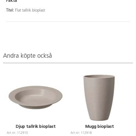
Fakta
Titel:
Flat tallrik bioplast
Andra köpte också
Djup tallrik bioplast
Mugg bioplast
Art.nr: 112915
Art.nr: 112918
A