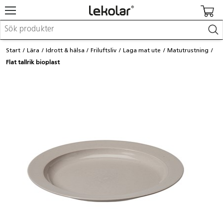
Möbler & inredning
Start
Lära
Idrott & hälsa
Friluftsliv
Laga mat ute
Matutrustning
Lekplatsutrustning & utemiljö
Flat tallrik bioplast
Skapa
Leka
Lära
Barnvagnar & småbarnsartiklar
Skolförbrukning & kontorsmaterial
Logga in / Registrera dig
Hitta din säljare
Kontakta Lekolar