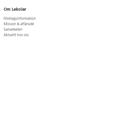
Om Lekolar
Företagsinformation
Mission & affärsidé
Samarbeten
Aktuellt hos oss
GDPR
Cookie Policy
Whistleblowing
Lediga jobb
Bruttoprislista lära, skapa, leka 2026-5
Bruttoprislista möbler 2026-3
Bruttoprislista lekplatsutrustning och utemiljö 2026-3
Kontakt
Öppettider kundtjänst: mån-tors 8-17, fre 8-16
Kundtjänst: 0479-19900
kundtjanst@lekolar.se
Besöksadress: Hallarydsvägen 8, 283 36 Osby
Postadress: Box 170, S-283 23 Osby
Växel: 0479-19800