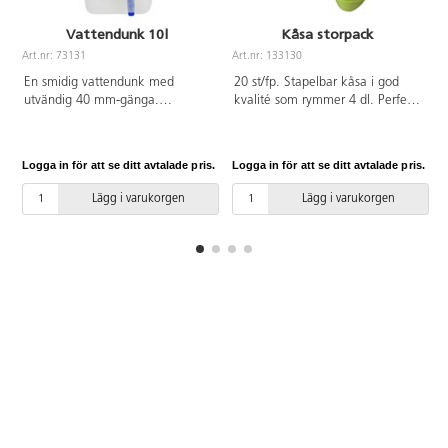
Vattendunk 10l
Kåsa storpack
Art.nr: 73131
Art.nr: 133130
A
En smidig vattendunk med
20 st/fp. Stapelbar kåsa i god
utvändig 40 mm-gänga.
kvalité som rymmer 4 dl. Perfekt
Tillverkad av livsmedelsgodkänd
för små och stora barn att dricka
plast. Volym 10 liter.
och äta ur. Tål ner till -18°. Går
att diska i maskin upp till 60°. Av
Logga in för att se ditt avtalade pris.
Logga in för att se ditt avtalade pris.
L
BPA-fri livsmedelsgodkänd HDPE.
Lägg i varukorgen
Lägg i varukorgen