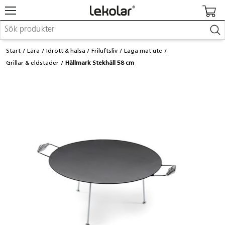
Möbler & inredning
Start
Lära
Idrott & hälsa
Friluftsliv
Laga mat ute
Lekplatsutrustning & utemiljö
Grillar & eldstäder
Hällmark Stekhäll 58 cm
Skapa
Leka
Lära
Barnvagnar & småbarnsartiklar
Skolförbrukning & kontorsmaterial
Logga in / Registrera dig
Hitta din säljare
Kontakta Lekolar