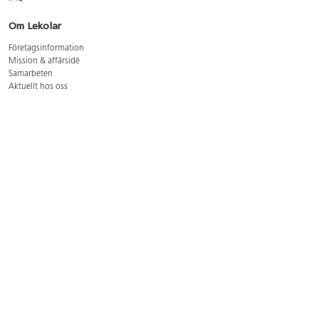
Om Lekolar
Företagsinformation
Mission & affärsidé
Samarbeten
Aktuellt hos oss
GDPR
Cookie Policy
Whistleblowing
Lediga jobb
Bruttoprislista lära, skapa, leka 2026-5
Bruttoprislista möbler 2026-3
Bruttoprislista lekplatsutrustning och utemiljö 2026-3
Kontakt
Öppettider kundtjänst: mån-tors 8-17, fre 8-16
Kundtjänst: 0479-19900
kundtjanst@lekolar.se
Besöksadress: Hallarydsvägen 8, 283 36 Osby
Postadress: Box 170, S-283 23 Osby
Växel: 0479-19800