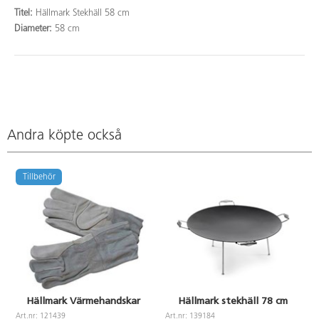
Titel:
Hällmark Stekhäll 58 cm
Diameter:
58 cm
Andra köpte också
Tillbehör
Hällmark Värmehandskar
Hällmark stekhäll 78 cm
Art.nr: 121439
Art.nr: 139184
A