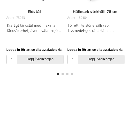
Eldstål
Hällmark stekhäll 78 cm
Art.nr: 73043
Art.nr: 139184
A
Kraftigt tändstål med maximal
För ett lite större sällskap.
tändsäkerhet, även i våta miljöer.
Livsmedelsgodkänt stål till
Räcker till ca 300 tändningar.
stekytan och galvaniserade ben
Inklusive snodd och skrapbleck.
och handtag.
Instruktion för gnistbildning: Håll
Logga in för att se ditt avtalade pris.
Logga in för att se ditt avtalade pris.
L
skrapblecket i ca 45 graders
vinkel mot eldstålet och dra
Lägg i varukorgen
Lägg i varukorgen
långsamt blecket ifrån dig
samtidigt som du trycker hårt.
Längd 7,5 cm. Diameter 0,8 cm.