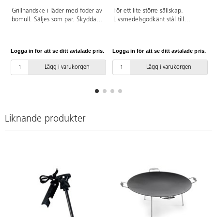
Grillhandske i läder med foder av
För ett lite större sällskap.
bomull. Säljes som par. Skyddar
Livsmedelsgodkänt stål till
händerna vid nära kontakt med
stekytan och galvaniserade ben
hetta.
och handtag.
Logga in för att se ditt avtalade pris.
Logga in för att se ditt avtalade pris.
L
Lägg i varukorgen
Lägg i varukorgen
Liknande produkter