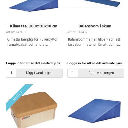
Kilmatta, 200x130x30 cm
Balansbom i skum
Art.nr: 147451
Art.nr: 147432
Kilmatta lämplig för kullerbyttor
Balansbommen är tillverkad i ett
framåt/bakåt och andra
fast skummaterial för att du inte
motoriska övningar. Den kan
ska sjunka för djupt ner när du
användas enskilt eller sättas ihop
balanserar. Den är samtidigt
med andra skumprodukter. Mått:
tillräckligt mjuk för att du ska
Logga in för att se ditt avtalade pris.
Logga in för att se ditt avtalade pris.
200x130x30 cm. Av PVC utan
undvika skador vid användning.
förbjudna ftalater och
Mått: 160x24x6 cm. Av PVC
Lägg i varukorgen
Lägg i varukorgen
polyeterskum.
utan förbjudna ftalater och PE
skum.