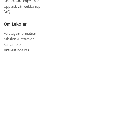
Läs om våra köpvillkor
Upptäck vår webbshop
FAQ
Om Lekolar
Företagsinformation
Mission & affärsidé
Samarbeten
Aktuellt hos oss
GDPR
Cookie Policy
Whistleblowing
Lediga jobb
Bruttoprislista lära, skapa, leka 2026-5
Bruttoprislista möbler 2026-3
Bruttoprislista lekplatsutrustning och utemiljö 2026-3
Kontakt
Öppettider kundtjänst: mån-tors 8-17, fre 8-16
Kundtjänst: 0479-19900
kundtjanst@lekolar.se
Besöksadress: Hallarydsvägen 8, 283 36 Osby
Postadress: Box 170, S-283 23 Osby