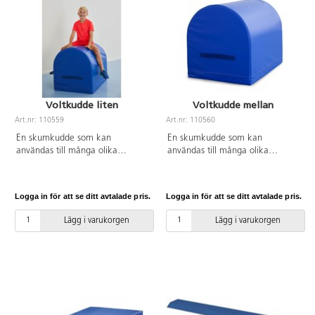
Voltkudde liten
Voltkudde mellan
Art.nr: 110559
Art.nr: 110560
En skumkudde som kan
En skumkudde som kan
användas till många olika
användas till många olika
övningar och aktiviteter. Handtag
övningar och aktiviteter. Handtag
finns för att lätt kunna flytta den
finns för att lätt kunna flytta den
mellan övningar. Lämplig för barn
mellan övningar. Lämplig för barn
Logga in för att se ditt avtalade pris.
Logga in för att se ditt avtalade pris.
i åldern 7–11 år. Av PU-skum,
i åldern 11–14 år. Av PU-skum
överdrag av PVC utan förbjudna
och ett överdrag av PVC utan
Lägg i varukorgen
Lägg i varukorgen
ftalater. Mått 64x60x80 cm. Vikt:
förbjudna ftalater. Mått:
10 kg.
70x65x90 cm. Vikt: 12 kg.