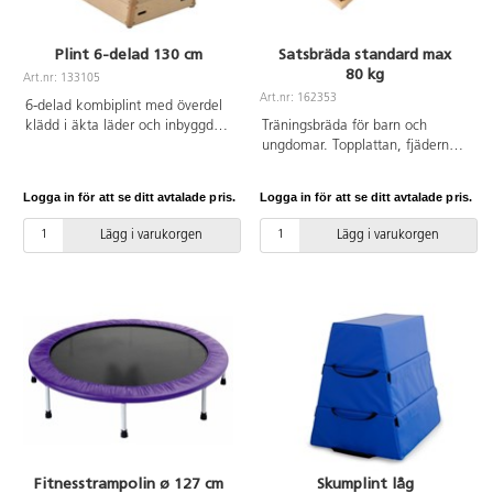
Plint 6-delad 130 cm
Satsbräda standard max
80 kg
Art.nr: 133105
Art.nr: 162353
6-delad kombiplint med överdel
klädd i äkta läder och inbyggd
Träningsbräda för barn och
transportvagn. Öppning på lång-
ungdomar. Topplattan, fjädern
och kortsida på översta delen.
och benen är tillverkade av
Längd 130 cm, bredd 70/45 cm,
specialprofilerat lövträ, vilket ger
Logga in för att se ditt avtalade pris.
Logga in för att se ditt avtalade pris.
höjd 102 cm.
lämplig elasticitet och
återhämtning. Springbrädan är
Lägg i varukorgen
Lägg i varukorgen
klädd med heltäckningsmatta.
Satsbrädan har halkfria,
ickemärkande fötter. Topplattans
mått: 120x60 cm. Springbrädans
höjd: 15 cm. Uppfyller EN 913.
Fitnesstrampolin ø 127 cm
Skumplint låg