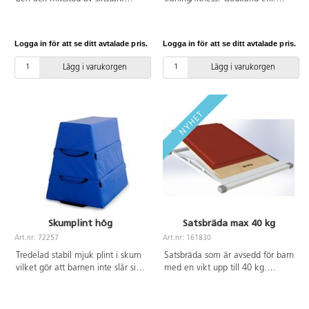
plywood och fötter av gummi
EN20957-1. Max användarvikt
som inte lämnar märken. Alla
100 kg.
kanter på toppen, balken och
Logga in för att se ditt avtalade pris.
Logga in för att se ditt avtalade pris.
benen är rundade. Bänken har
en krok som gör att den kan
Lägg i varukorgen
Lägg i varukorgen
hängas på en ribbstol eller i
öppningen till plintarna. När
bänken är vänd kan bänkbalken,
100 mm bred och 30 mm tjock,
användas som balans för
övningar. Alla element är målade
med slitstark vattenbaserad lack.
Bänkskivans mått: 3 cm tjock,
25 cm bred. Höjd: 31 cm.
Bänken uppfyller kraven i EN
913.
Skumplint hög
Satsbräda max 40 kg
Art.nr: 72257
Art.nr: 161830
Tredelad stabil mjuk plint i skum
Satsbräda som är avsedd för barn
vilket gör att barnen inte slår sig
med en vikt upp till 40 kg.
på plinten. Den är delbar och
Konstruktionen är tillverkad av en
sitter ihop med kardborreband.
metallbas och plywood i lövträ
De olika nivåerna går att
täckt med heltäckningsmatta,