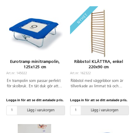
öppningen till plintarna. När
N-97063:1996 and PN-EN
bänken är vänd kan bänkbalken,
913:2008.
100 mm bred och 30 mm tjock,
användas som balans för
övningar. Alla element är målade
med slitstark vattenbaserad lack.
Bänkskivans mått: 3 cm tjock,
25 cm bred. Höjd: 31 cm.
Bänken uppfyller kraven i EN
913.
Eurotramp minitrampolin,
Ribbstol KLÄTTRA, enkel
125x125 cm
220x90 cm
Art.nr: 145022
Art.nr: 162322
En trampolin som passar perfekt
Ribbstol med väggribbor som är
för skolbruk. En tät duk gör att
tillverkade av limmat trä och
hastigheten i hoppen blir
stegpinnar av bokträ. Ytan är
långsammare. Trampolinen är
täckt med en slitstark, miljövänlig
Logga in för att se ditt avtalade pris.
Logga in för att se ditt avtalade pris.
stabil och kan justeras i höjd och
lack. Stegpinnar med ovalt
lutning. Komplett med
tvärsnitt 43x33 mm. Avstånd
Lägg i varukorgen
Lägg i varukorgen
heltäckande ramskydd. Mått:
mellan stegpinnar 9,5 cm. Mått:
125x125 cm (duk 70x70 cm)
220x90 cm. Uppfyller EN 913.
Vikt: ca 28 kg.