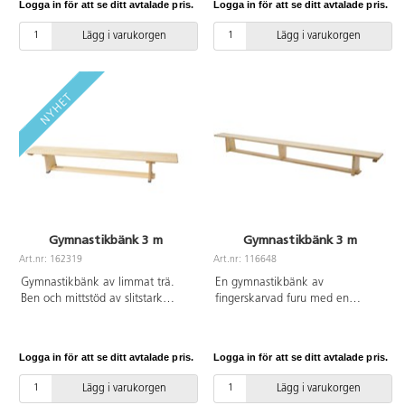
Logga in för att se ditt avtalade pris.
Logga in för att se ditt avtalade pris.
använda både var för sig eller
dessutom utrustad med ett lager
tillsammans. Bärhandtag på
av skum. Underdelen är utrustad
Lägg i varukorgen
Lägg i varukorgen
nedersta delen för enklare
med halkfria, icke-märkande
förflyttning. Halkfri undersida. Av
gummikuddar. Mått:
PU-skum och överdrag av PVC
93x74x24 cm. Testad enligt PN-
utan förbjudna ftalater.
EN 913+A1:2022-02.
Gymnastikbänk 3 m
Gymnastikbänk 3 m
Art.nr: 162319
Art.nr: 116648
Gymnastikbänk av limmat trä.
En gymnastikbänk av
Ben och mittstöd av slitstark
fingerskarvad furu med en
plywood och fötter av gummi
”klack” undertill för att kunna
som inte lämnar märken. Alla
fästas i ribbstolar eller pallplintar.
kanter på toppen, balken och
Anti-slip för att inte glida på
Logga in för att se ditt avtalade pris.
Logga in för att se ditt avtalade pris.
benen är rundade. Bänken har
underlaget. L300xB22xH30 cm.
en krok som gör att den kan
Balansskivan undertill är 10 cm
Lägg i varukorgen
Lägg i varukorgen
hängas på en ribbstol eller i
bred. Godkänd enl. Standard PN-