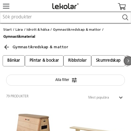
Möbler & inredning
Start
Lära
Idrott & hälsa
Gymnastikredskap & mattor
Lekplatsutrustning & utemiljö
Gymnastikmaterial
Skapa
Leka
Gymnastikredskap & mattor
Lära
Barnvagnar & småbarnsartiklar
Bänkar
Plintar & bockar
Ribbstolar
Skumredskap
Skolförbrukning & kontorsmaterial
Alla filter
Logga in / Registrera dig
Hitta din säljare
79 PRODUKTER
Mest populära
Kontakta Lekolar