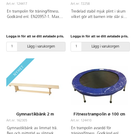
Art.nr: 124417
Art.nr: 72258
En trampolin för träning/fitness.
Tredelad stabil mjuk plint i skum
Godkänd enl. EN20957-1. Max
vilket gör att barnen inte slår sig
användarvikt 100 kg.
på plinten. Den är delbar och
sitter ihop med kardborreband.
De olika nivåerna går att
Logga in för att se ditt avtalade pris.
Logga in för att se ditt avtalade pris.
använda både var för sig eller
tillsammans. Bärhandtag på
Lägg i varukorgen
Lägg i varukorgen
nedersta delen för enklare
förflyttning. Halkfri undersida. Av
PU-skum och överdrag av PVC
utan förbjudna ftalater.
Gymnastikbänk 2 m
Fitnesstrampolin ø 100 cm
Art.nr: 162305
Art.nr: 124410
Gymnastikbänk av limmat trä.
En trampolin avsedd för
Ben och mittstöd av slitstark
träning/fitness. Godkänd enl.