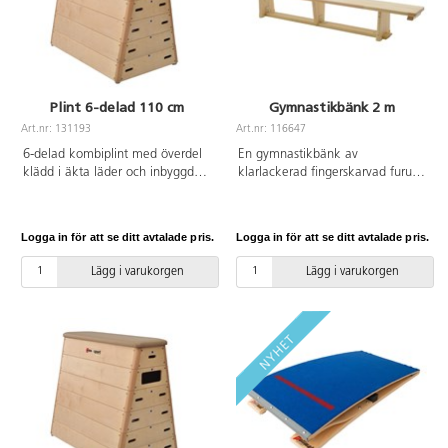
Plint 6-delad 110 cm
Gymnastikbänk 2 m
Art.nr: 131193
Art.nr: 116647
6-delad kombiplint med överdel
En gymnastikbänk av
klädd i äkta läder och inbyggd
klarlackerad fingerskarvad furu
transportvagn. Öppning på lång-
med en ”klack” undertill för att
och kortsida på översta delen.
kunna fästas i ribbstolar eller
Längd 110 cm, bredd 70/45 cm,
pallplintar. Anti-slip för att inte
Logga in för att se ditt avtalade pris.
Logga in för att se ditt avtalade pris.
höjd 102 cm.
glida på underlaget.
L200xB22xH30 cm. Balansskivan
Lägg i varukorgen
Lägg i varukorgen
undertill är 10 cm bred. Godkänd
enl. Standard PN-N-97063:1996
and PN-EN 913:2008.