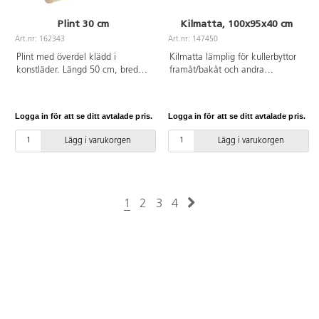
Plint 30 cm
Kilmatta, 100x95x40 cm
Art.nr: 162343
Art.nr: 147450
Plint med överdel klädd i
Kilmatta lämplig för kullerbyttor
konstläder. Längd 50 cm, bredd
framåt/bakåt och andra
30 cm, höjd 30 cm. Av plywood,
motoriska övningar. Den kan
trä och konstläder.
användas enskilt eller sättas ihop
med andra skumprodukter. Mått:
Logga in för att se ditt avtalade pris.
Logga in för att se ditt avtalade pris.
100x95x40 cm. Av PVC utan
förbjudna ftalater och
Lägg i varukorgen
Lägg i varukorgen
polyeterskum.
1
2
3
4