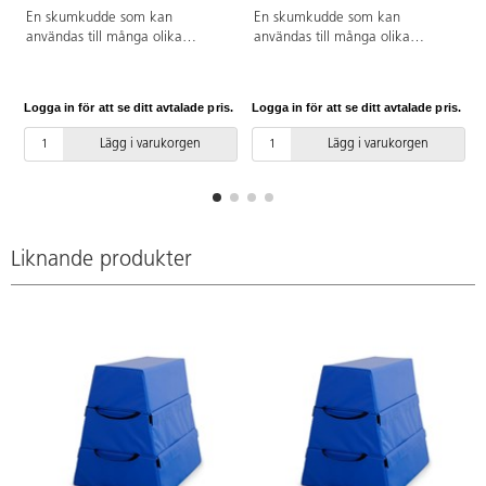
En skumkudde som kan
En skumkudde som kan
användas till många olika
användas till många olika
övningar och aktiviteter. Handtag
övningar och aktiviteter. Handtag
finns för att lätt kunna flytta den
finns för att lätt kunna flytta den
mellan övningar. Lämplig för
mellan övningar. Lämplig för
Logga in för att se ditt avtalade pris.
Logga in för att se ditt avtalade pris.
L
barn i åldern 11–14 år. Av PU-
barn som är ca. 15 år och äldre.
skum och ett överdrag av PVC
Av PU-skum och ett överdrag av
Lägg i varukorgen
Lägg i varukorgen
utan förbjudna ftalater. Mått:
PVC utan förbjudna ftalater.
70x65x90 cm. Vikt: 12 kg.
Mått: 80x65x105 cm. Vikt: 14
kg.
Liknande produkter