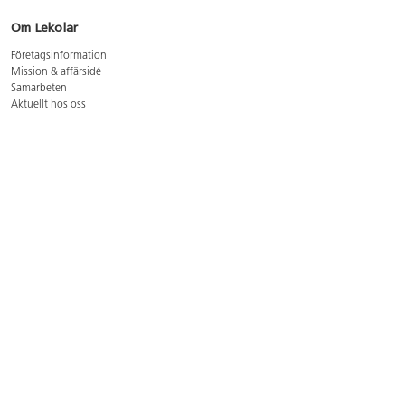
Om Lekolar
Företagsinformation
Mission & affärsidé
Samarbeten
Aktuellt hos oss
GDPR
Cookie Policy
Whistleblowing
Lediga jobb
Bruttoprislista lära, skapa, leka 2026-5
Bruttoprislista möbler 2026-3
Bruttoprislista lekplatsutrustning och utemiljö 2026-3
Kontakt
Öppettider kundtjänst: mån-tors 8-17, fre 8-16
Kundtjänst: 0479-19900
kundtjanst@lekolar.se
Besöksadress: Hallarydsvägen 8, 283 36 Osby
Postadress: Box 170, S-283 23 Osby
Växel: 0479-19800