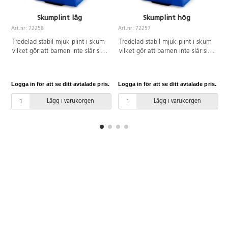
Skumplint låg
Skumplint hög
Art.nr: 72258
Art.nr: 72257
A
Tredelad stabil mjuk plint i skum
Tredelad stabil mjuk plint i skum
vilket gör att barnen inte slår sig
vilket gör att barnen inte slår sig
på plinten. Den är delbar och
på plinten. Den är delbar och
sitter ihop med kardborreband.
sitter ihop med kardborreband.
De olika nivåerna går att
De olika nivåerna går att
Logga in för att se ditt avtalade pris.
Logga in för att se ditt avtalade pris.
L
använda både var för sig eller
använda både var för sig eller
tillsammans. Bärhandtag på
tillsammans. Bärhandtag på
Lägg i varukorgen
Lägg i varukorgen
nedersta delen för enklare
nedersta delen för enklare
förflyttning. Halkfri undersida. Av
förflyttning. Halkfri undersida. Av
PU-skum och överdrag av PVC
PU-skum och överdrag av PVC
utan förbjudna ftalater.
utan förbjudna ftalater.