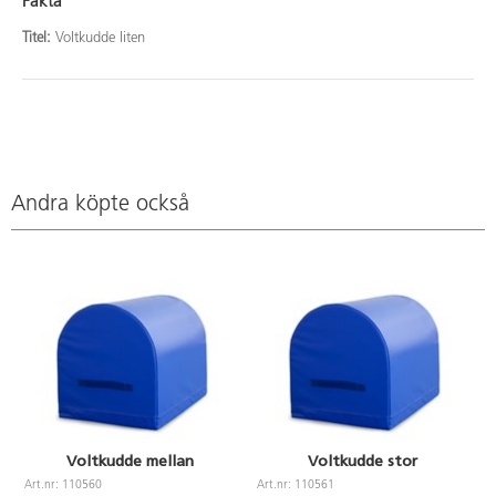
Fakta
Titel:
Voltkudde liten
Andra köpte också
Voltkudde mellan
Voltkudde stor
Art.nr: 110560
Art.nr: 110561
A