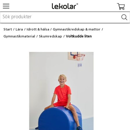
Möbler & inredning
Start
Lära
Idrott & hälsa
Gymnastikredskap & mattor
Lekplatsutrustning & utemiljö
Gymnastikmaterial
Skumredskap
Voltkudde liten
Skapa
Leka
Lära
Barnvagnar & småbarnsartiklar
Skolförbrukning & kontorsmaterial
Logga in / Registrera dig
Hitta din säljare
Kontakta Lekolar