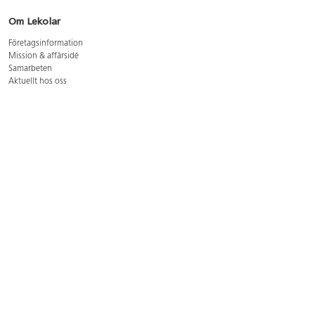
Om Lekolar
Företagsinformation
Mission & affärsidé
Samarbeten
Aktuellt hos oss
GDPR
Cookie Policy
Whistleblowing
Lediga jobb
Bruttoprislista lära, skapa, leka 2026-5
Bruttoprislista möbler 2026-3
Bruttoprislista lekplatsutrustning och utemiljö 2026-3
Kontakt
Öppettider kundtjänst: mån-tors 8-17, fre 8-16
Kundtjänst: 0479-19900
kundtjanst@lekolar.se
Besöksadress: Hallarydsvägen 8, 283 36 Osby
Postadress: Box 170, S-283 23 Osby
Växel: 0479-19800