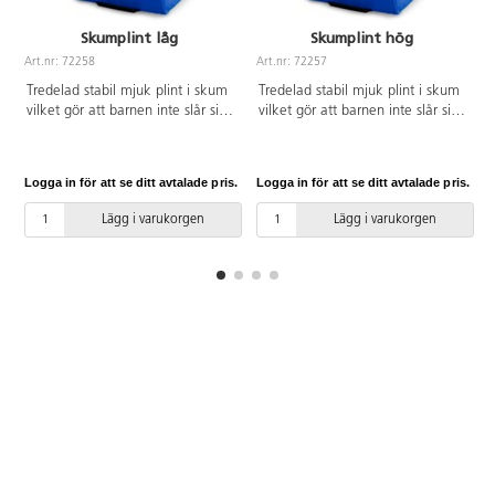
Skumplint låg
Skumplint hög
Art.nr: 72258
Art.nr: 72257
A
Tredelad stabil mjuk plint i skum
Tredelad stabil mjuk plint i skum
vilket gör att barnen inte slår sig
vilket gör att barnen inte slår sig
på plinten. Den är delbar och
på plinten. Den är delbar och
sitter ihop med kardborreband.
sitter ihop med kardborreband.
De olika nivåerna går att
De olika nivåerna går att
Logga in för att se ditt avtalade pris.
Logga in för att se ditt avtalade pris.
L
använda både var för sig eller
använda både var för sig eller
tillsammans. Bärhandtag på
tillsammans. Bärhandtag på
Lägg i varukorgen
Lägg i varukorgen
nedersta delen för enklare
nedersta delen för enklare
förflyttning. Halkfri undersida. Av
förflyttning. Halkfri undersida. Av
PU-skum och överdrag av PVC
PU-skum och överdrag av PVC
utan förbjudna ftalater.
utan förbjudna ftalater.