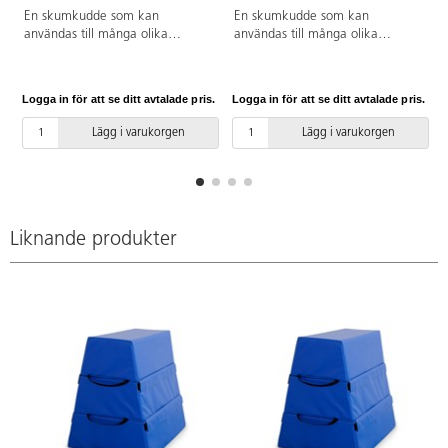
En skumkudde som kan
En skumkudde som kan
användas till många olika
användas till många olika
övningar och aktiviteter. Handtag
övningar och aktiviteter. Handtag
finns för att lätt kunna flytta den
finns för att lätt kunna flytta den
mellan övningar. Lämplig för
mellan övningar. Lämplig för
Logga in för att se ditt avtalade pris.
Logga in för att se ditt avtalade pris.
L
barn som är ca. 15 år och äldre.
barn i åldern 7–11 år. Av PU-
Av PU-skum och ett överdrag av
skum, överdrag av PVC utan
Lägg i varukorgen
Lägg i varukorgen
PVC utan förbjudna ftalater.
förbjudna ftalater. Mått
Mått: 80x65x105 cm. Vikt: 14
64x60x80 cm. Vikt: 10 kg.
kg.
Liknande produkter