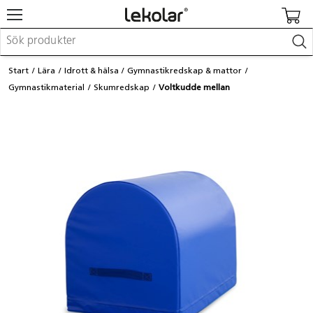
Möbler & inredning
Start
Lära
Idrott & hälsa
Gymnastikredskap & mattor
Lekplatsutrustning & utemiljö
Gymnastikmaterial
Skumredskap
Voltkudde mellan
Skapa
Leka
Lära
Barnvagnar & småbarnsartiklar
Skolförbrukning & kontorsmaterial
Logga in / Registrera dig
Hitta din säljare
Kontakta Lekolar