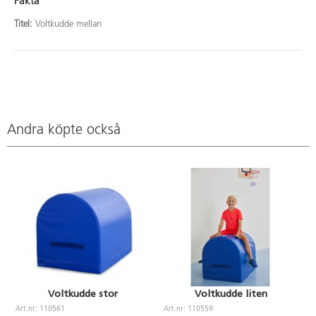
Fakta
Titel:
Voltkudde mellan
Andra köpte också
Voltkudde stor
Voltkudde liten
Art.nr: 110561
Art.nr: 110559
A