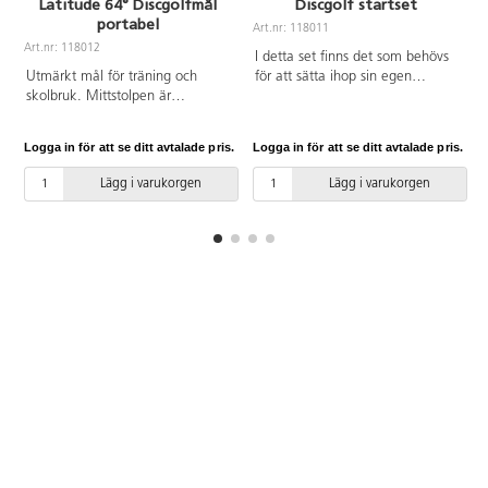
Latitude 64° Discgolfmål
Discgolf startset
portabel
Art.nr: 118011
Art.nr: 118012
A
I detta set finns det som behövs
Utmärkt mål för träning och
för att sätta ihop sin egen
skolbruk. Mittstolpen är
portabla discgolfbana. Setet
uppdelad i 2 delar för enklare
innehåller 3 flyttbara
transport och lagring. Den övre
discgolfkorgar, 20
Logga in för att se ditt avtalade pris.
Logga in för att se ditt avtalade pris.
L
mittstolpen samt kedjor är
midrangediscar, 5 putterdiscar
galvaniserade och pulverlackade.
samt 5 driverdiscar. Samtliga
Lägg i varukorgen
Lägg i varukorgen
Av stål. Vikt 10 kg. Mått:
discar är PDGA-godkända.
H128xB53 cm, foten är ø 58 cm.