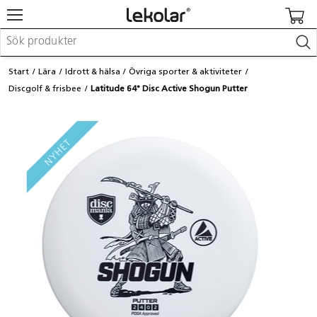
Möbler & inredning
Start
Lära
Idrott & hälsa
Övriga sporter & aktiviteter
Lekplatsutrustning & utemiljö
Discgolf & frisbee
Latitude 64° Disc Active Shogun Putter
Skapa
Leka
Lära
Barnvagnar & småbarnsartiklar
Skolförbrukning & kontorsmaterial
Logga in / Registrera dig
Hitta din säljare
Kontakta Lekolar