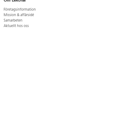
Om Lekolar
Företagsinformation
Mission & affärsidé
Samarbeten
Aktuellt hos oss
GDPR
Cookie Policy
Whistleblowing
Lediga jobb
Bruttoprislista lära, skapa, leka 2026-5
Bruttoprislista möbler 2026-3
Bruttoprislista lekplatsutrustning och utemiljö 2026-3
Kontakt
Öppettider kundtjänst: mån-tors 8-17, fre 8-16
Kundtjänst: 0479-19900
kundtjanst@lekolar.se
Besöksadress: Hallarydsvägen 8, 283 36 Osby
Postadress: Box 170, S-283 23 Osby
Växel: 0479-19800
Avtalskund?