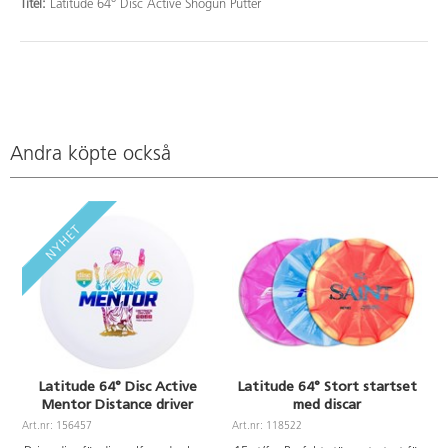
Titel:
Latitude 64° Disc Active Shogun Putter
Andra köpte också
Latitude 64° Disc Active
Latitude 64° Stort startset
Mentor Distance driver
med discar
Art.nr: 156457
Art.nr: 118522
A