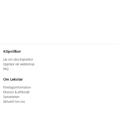
Köpvillkor
Läs om våra köpvillkor
Upptäck vår webbshop
FAQ
Om Lekolar
Företagsinformation
Mission & affärsidé
Samarbeten
Aktuellt hos oss
GDPR
Cookie Policy
Whistleblowing