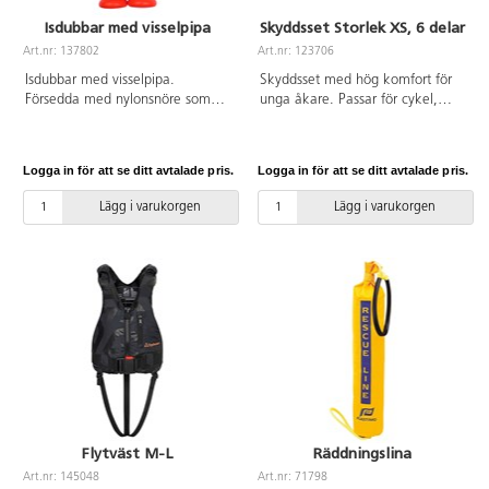
Isdubbar med visselpipa
Skyddsset Storlek XS, 6 delar
Art.nr: 137802
Art.nr: 123706
Isdubbar med visselpipa.
Skyddsset med hög komfort för
Försedda med nylonsnöre som
unga åkare. Passar för cykel,
kan hängas runt halsen.
sparkcykel, skateboard och
Isdubbarna är CE-märkta enligt
inlines. Anatomiskt och stöttåligt
2016/425.
skal. Innehåller handleds-,
Logga in för att se ditt avtalade pris.
Logga in för att se ditt avtalade pris.
armbågs- och knäskydd med
elastiska kardborreband. Testad
Lägg i varukorgen
Lägg i varukorgen
enligt EN14120. Av EVA,
polyester och PP. Ålder 3-5. Vikt
under 15 kg. Mått på skydd:
Handled 10-13 cm, armbåge 17-
20 cm, knä 19-23 cm.
Flytväst M-L
Räddningslina
Art.nr: 145048
Art.nr: 71798