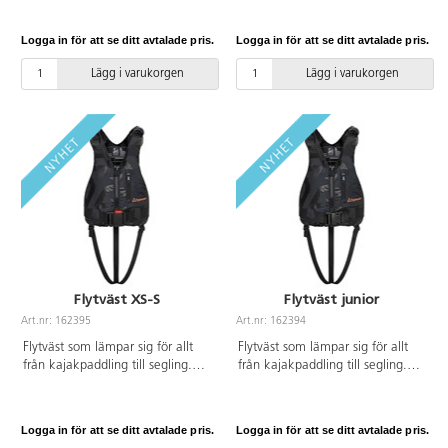
avtagbara pads på insidan.
dragkedjan. Sitter högt på bröstet
Hjälmen är perfekt att använda
med breda armhål för maximal
Logga in för att se ditt avtalade pris.
Logga in för att se ditt avtalade pris.
året om. Godkänd enligt EN
rörelsefrihet. Stl XL/XXL.
1080:2013 och (EU) 2016/425.
Kroppsvikt: från 70 kg. Bröstvidd:
Lägg i varukorgen
Lägg i varukorgen
Blandade färger. Storlek 48,5-
111-127 cm. Flytväst klass 50 N,
54 cm. Av HDPE och polypropen.
EN ISO 12402-5.
Med grönt spänne.
Flytväst XS-S
Flytväst junior
Art.nr: 162395
Art.nr: 162394
Flytväst som lämpar sig för allt
Flytväst som lämpar sig för allt
från kajakpaddling till segling.
från kajakpaddling till segling.
Lätt att ta på tack vare
Lätt att ta på tack vare
dragkedjan. Sitter högt på bröstet
dragkedjan. Sitter högt på bröstet
med breda armhål för maximal
med breda armhål för maximal
Logga in för att se ditt avtalade pris.
Logga in för att se ditt avtalade pris.
rörelsefrihet. Stl XS/S. Kroppsvikt:
rörelsefrihet. Stl junior.