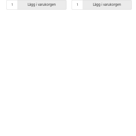
30-50 kg. Bröstvidd: 71-91 cm.
Kroppsvikt: upp till 30 kg.
Lägg i varukorgen
Lägg i varukorgen
Flytväst klass 50 N, EN ISO
Bröstvidd: upp till 70 cm. Flytväst
12402-5.
klass 50 N, EN ISO 12402-5.