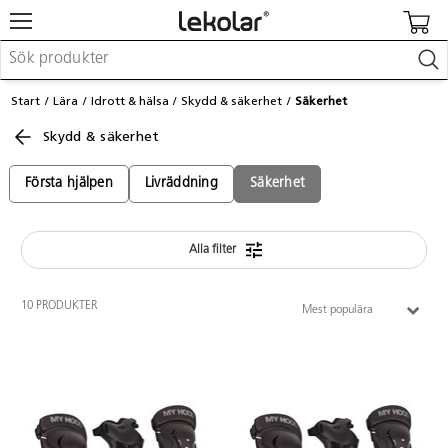
Möbler & inredning
Start
Lära
Idrott & hälsa
Skydd & säkerhet
Säkerhet
Lekplatsutrustning & utemiljö
Skydd & säkerhet
Skapa
Leka
Lära
Första hjälpen
Livräddning
Säkerhet
Barnvagnar & småbarnsartiklar
Skolförbrukning & kontorsmaterial
Alla filter
Logga in / Registrera dig
10 PRODUKTER
Mest populära
Hitta din säljare
Kontakta Lekolar