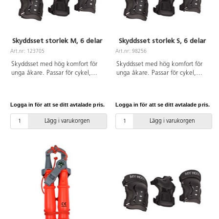
Skyddsset storlek M, 6 delar
Skyddsset storlek S, 6 delar
Art.nr: 123705
Art.nr: 98256
Skyddsset med hög komfort för
Skyddsset med hög komfort för
unga åkare. Passar för cykel,
unga åkare. Passar för cykel,
sparkcykel, skateboard och
sparkcykel, skateboard och
inlines. Anatomiskt och stöttåligt
inlines. Anatomiskt och stöttåligt
skal. Innehåller handleds-,
skal. Innehåller handleds-,
Logga in för att se ditt avtalade pris.
Logga in för att se ditt avtalade pris.
armbågs- och knäskydd med
armbågs- och knäskydd med
elastiska kardborreband. Testad
elastiska kardborreband. Testad
Lägg i varukorgen
Lägg i varukorgen
enligt EN14120. Av EVA,
enligt EN14120. Av EVA,
polyester och PP. Ålder 8-11. Vikt
polyester och PP. Ålder 5-8 år.
25-40kg. Mått på skydd:
Vikt 15-25kg. Mått på skydd:
handled: 14-17 cm, armbåge:
handled: 12-15 cm, armbåge:
21-24 cm, knä 24-28 cm.
19-22 cm, knä 21-25 cm.