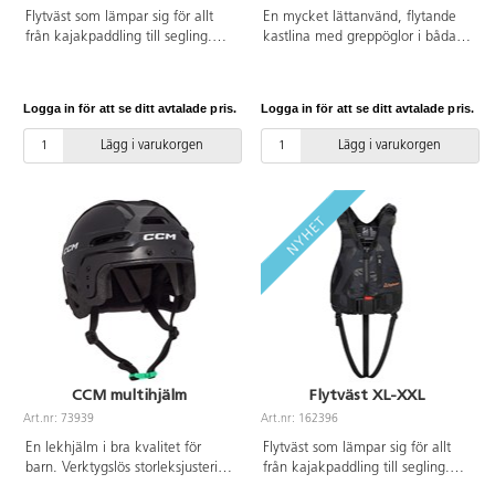
Flytväst som lämpar sig för allt
En mycket lättanvänd, flytande
från kajakpaddling till segling.
kastlina med greppöglor i båda
Lätt att ta på tack vare
ändar. Hansalinan är viktad,
dragkedjan. Sitter högt på bröstet
vilket underlättar precisa kast,
med breda armhål för maximal
även på längre avstånd och i hårt
Logga in för att se ditt avtalade pris.
Logga in för att se ditt avtalade pris.
rörelsefrihet. Stl M/L. Kroppsvikt:
väder. Klargul färg för ökad
50-70 kg. Bröstvidd: 91-111 cm.
synlighet. Linans längd är 20 m.
Lägg i varukorgen
Lägg i varukorgen
Flytväst klass 50 N, EN ISO
Förpackad i smart påse.
12402-5.
CCM multihjälm
Flytväst XL-XXL
Art.nr: 73939
Art.nr: 162396
En lekhjälm i bra kvalitet för
Flytväst som lämpar sig för allt
barn. Verktygslös storleksjustering
från kajakpaddling till segling.
för rätt passform med hjälp av
Lätt att ta på tack vare