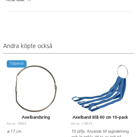
Antal delar:
10
Andra köpte också
Tillbehör
Axelbandsring
Axelband Blå 60 cm 10-pack
Art.nr: 74903
Art.nr: 118515
A
ø 17 cm.
10 st/fp. Används till lagindelning