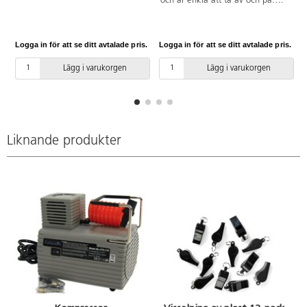
och är enkla att ta av och på.
Passar bra till både skolor och
idrottslag. Klar och tydlig färg.
Bredd: 3 cm. Av bomull.
Logga in för att se ditt avtalade pris.
Logga in för att se ditt avtalade pris.
L
Lägg i varukorgen
Lägg i varukorgen
Liknande produkter