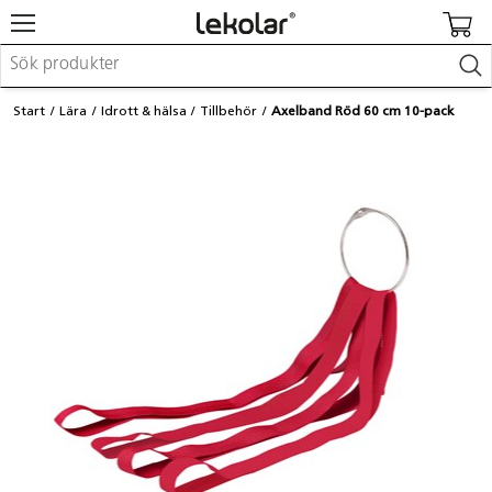
Möbler & inredning
Start
Lära
Idrott & hälsa
Tillbehör
Axelband Röd 60 cm 10-pack
Lekplatsutrustning & utemiljö
Skapa
Leka
Lära
Barnvagnar & småbarnsartiklar
Skolförbrukning & kontorsmaterial
Logga in / Registrera dig
Hitta din säljare
Kontakta Lekolar