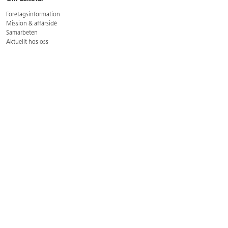
Företagsinformation
Mission & affärsidé
Samarbeten
Aktuellt hos oss
GDPR
Cookie Policy
Whistleblowing
Lediga jobb
Bruttoprislista lära, skapa, leka 2026-5
Bruttoprislista möbler 2026-3
Bruttoprislista lekplatsutrustning och utemiljö 2026-3
Kontakt
Öppettider kundtjänst: mån-tors 8-17, fre 8-16
Kundtjänst: 0479-19900
kundtjanst@lekolar.se
Besöksadress: Hallarydsvägen 8, 283 36 Osby
Postadress: Box 170, S-283 23 Osby
Växel: 0479-19800
Avtalskund?