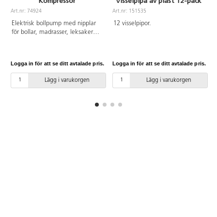
Kompressor
Visselpipa av plast 12-pack
Art.nr: 74924
Art.nr: 151535
A
Elektrisk bollpump med nipplar
12 visselpipor.
för bollar, madrasser, leksaker
etc. 7 mm gänga. Med
lufttrycksmätare.
Logga in för att se ditt avtalade pris.
Logga in för att se ditt avtalade pris.
L
Lägg i varukorgen
Lägg i varukorgen