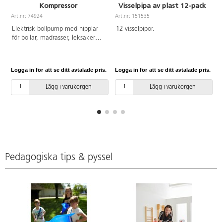
Kompressor
Visselpipa av plast 12-pack
Art.nr: 74924
Art.nr: 151535
A
Elektrisk bollpump med nipplar
12 visselpipor.
för bollar, madrasser, leksaker
etc. 7 mm gänga. Med
lufttrycksmätare.
Logga in för att se ditt avtalade pris.
Logga in för att se ditt avtalade pris.
L
Lägg i varukorgen
Lägg i varukorgen
Pedagogiska tips & pyssel