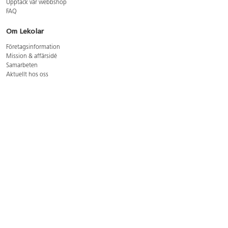
Upptäck vår webbshop
FAQ
Om Lekolar
Företagsinformation
Mission & affärsidé
Samarbeten
Aktuellt hos oss
GDPR
Cookie Policy
Whistleblowing
Lediga jobb
Bruttoprislista lära, skapa, leka 2026-5
Bruttoprislista möbler 2026-3
Bruttoprislista lekplatsutrustning och utemiljö 2026-3
Kontakt
Öppettider kundtjänst: mån-tors 8-17, fre 8-16
Kundtjänst: 0479-19900
kundtjanst@lekolar.se
Besöksadress: Hallarydsvägen 8, 283 36 Osby
Postadress: Box 170, S-283 23 Osby
Växel: 0479-19800