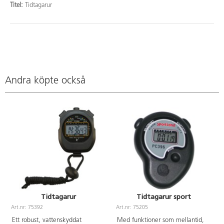
Titel:
Tidtagarur
Andra köpte också
Tidtagarur
Tidtagarur sport
Art.nr: 75392
Art.nr: 75205
A
Ett robust, vattenskyddat
Med funktioner som mellantid,