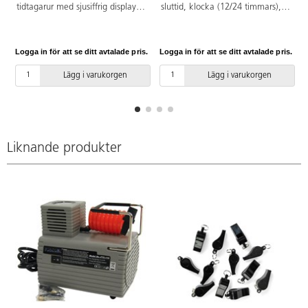
tidtagarur med sjusiffrig display.
sluttid, klocka (12/24 timmars),
Med funktionerna start, stop,
månad, datum, veckodag och
reset & split, normaltid och
alarm. 1/100 sekunders
datum. 1/100 s. Komplett med
precision. Med säkerhetshalsrem
Logga in för att se ditt avtalade pris.
Logga in för att se ditt avtalade pris.
L
batteri CR2032 och halsrem.
och batterier.
Lägg i varukorgen
Lägg i varukorgen
Liknande produkter