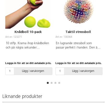
Knådboll 10-pack
Taktil stressboll
Art.nr: 123271
Art.nr: 130364
A
10 st/fp. Krama ihop knådbollen
En lugnande stressboll som
och på några sekunder
passar perfekt i handen. Den är
återvänder den till sin fulla
fylld med små, mjuka och
storlek. I händerna på eleverna
färgglada gelébollar som rör sig
har bollen en lugnande och
när du klämmer på den. Ytan är
Logga in för att se ditt avtalade pris.
Logga in för att se ditt avtalade pris.
L
avstressande effekt och
genomskinlig och innanför finns
underlättar när de behöver
mjuka piggar för en extra taktil
Lägg i varukorgen
Lägg i varukorgen
koncentrera sig. Bra för
upplevelse.PVC-fri.
handövningar och stärker
musklerna i händer och
underarmar. ø 6,5 cm, vikt 24 g.
Av PU. PVC-fri.
Liknande produkter