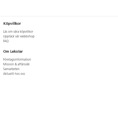
Köpvillkor
Läs om våra köpvillkor
Upptäck vår webbshop
FAQ
Om Lekolar
Företagsinformation
Mission & affärsidé
Samarbeten
Aktuellt hos oss
GDPR
Cookie Policy
Whistleblowing
Lediga jobb
Bruttoprislista lära, skapa, leka 2026-5
Bruttoprislista möbler 2026-3
Bruttoprislista lekplatsutrustning och utemiljö 2026-3
Kontakt