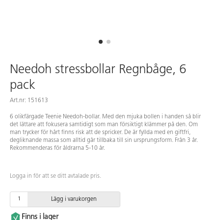
Needoh stressbollar Regnbåge, 6
pack
Art.nr: 151613
6 olikfärgade Teenie Needoh-bollar. Med den mjuka bollen i handen så blir
det lättare att fokusera samtidigt som man försiktigt klämmer på den. Om
man trycker för hårt finns risk att de spricker. De är fyllda med en giftfri,
degliknande massa som alltid går tillbaka till sin ursprungsform. Från 3 år.
Rekommenderas för åldrarna 5-10 år.
Logga in för att se ditt avtalade pris.
Lägg i varukorgen
Finns i lager