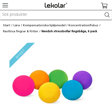
Möbler & inredning
Start
Lära
Kompensatoriska hjälpmedel
Koncentration/fokus
Lekplatsutrustning & utemiljö
Rastlösa fingrar & fötter
Needoh stressbollar Regnbåge, 6 pack
Skapa
Leka
Lära
Barnvagnar & småbarnsartiklar
Skolförbrukning & kontorsmaterial
Logga in / Registrera dig
Hitta din säljare
Kontakta Lekolar