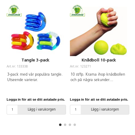
Tangle 3-pack
Knådboll 10-pack
Art.nr: 133338
Art.nr: 123271
A
3-pack med vår populära tangle.
10 st/fp. Krama ihop knådbollen
Utseende varierar.
och på några sekunder
återvänder den till sin fulla
storlek. I händerna på eleverna
har bollen en lugnande och
Logga in för att se ditt avtalade pris.
Logga in för att se ditt avtalade pris.
L
avstressande effekt och
underlättar när de behöver
Lägg i varukorgen
Lägg i varukorgen
koncentrera sig. Bra för
handövningar och stärker
musklerna i händer och
underarmar. ø 6,5 cm, vikt 24 g.
Av PU. PVC-fri.