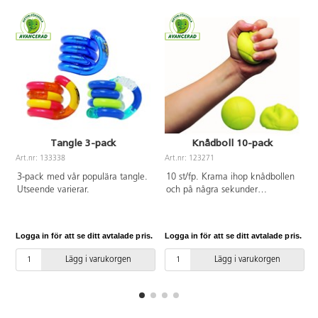
Tangle 3-pack
Knådboll 10-pack
Art.nr: 133338
Art.nr: 123271
A
3-pack med vår populära tangle.
10 st/fp. Krama ihop knådbollen
Utseende varierar.
och på några sekunder
återvänder den till sin fulla
storlek. I händerna på eleverna
har bollen en lugnande och
Logga in för att se ditt avtalade pris.
Logga in för att se ditt avtalade pris.
L
avstressande effekt och
underlättar när de behöver
Lägg i varukorgen
Lägg i varukorgen
koncentrera sig. Bra för
handövningar och stärker
musklerna i händer och
underarmar. ø 6,5 cm, vikt 24 g.
Av PU. PVC-fri.