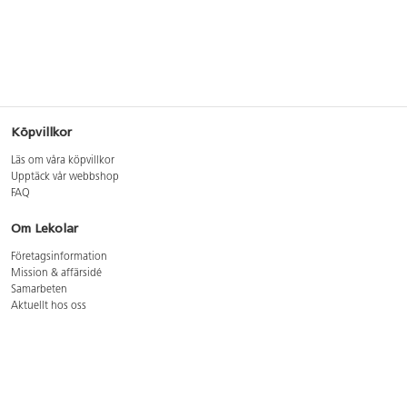
Köpvillkor
Läs om våra köpvillkor
Upptäck vår webbshop
FAQ
Om Lekolar
Företagsinformation
Mission & affärsidé
Samarbeten
Aktuellt hos oss
GDPR
Cookie Policy
Whistleblowing
Lediga jobb
Bruttoprislista lära, skapa, leka 2026-5
Bruttoprislista möbler 2026-3