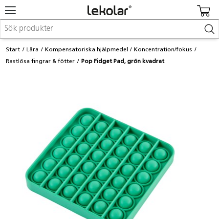
Möbler & inredning
Start
Lära
Kompensatoriska hjälpmedel
Koncentration/fokus
Lekplatsutrustning & utemiljö
Rastlösa fingrar & fötter
Pop Fidget Pad, grön kvadrat
Skapa
Leka
Lära
Barnvagnar & småbarnsartiklar
Skolförbrukning & kontorsmaterial
Logga in / Registrera dig
Hitta din säljare
Kontakta Lekolar