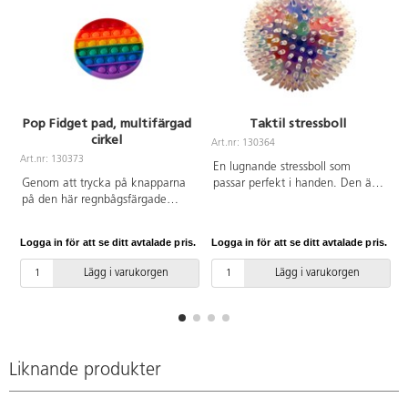
Pop Fidget pad, multifärgad
Taktil stressboll
cirkel
Art.nr: 130364
Art.nr: 130373
A
En lugnande stressboll som
Genom att trycka på knapparna
passar perfekt i handen. Den är
på den här regnbågsfärgade
fylld med små, mjuka och
Popit minskar stress och ängslan.
färgglada gelébollar som rör sig
Skapa mönster, spela spel eller
när du klämmer på den. Ytan är
Logga in för att se ditt avtalade pris.
Logga in för att se ditt avtalade pris.
L
bara "poppa" för att det är
genomskinlig och innanför finns
roligt. Av silikon. PVC-fri.
mjuka piggar för en extra taktil
Lägg i varukorgen
Lägg i varukorgen
upplevelse.PVC-fri.
Liknande produkter