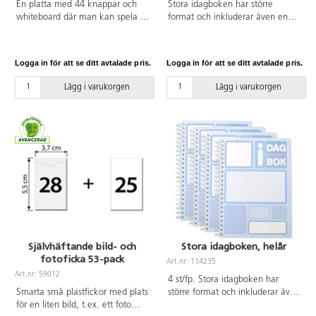
En platta med 44 knappar och
Stora idagboken har större
whiteboard där man kan spela in
format och inkluderar även en
10 sekunder på varje knapp. På
veckoöversikt. Halvårspaketet
varje knapp ritar man vad man
räcker i 26 veckor. Idagboken är
vill, t.ex. katt, och spelar in ordet
en kombinerad kontaktbok och
Logga in för att se ditt avtalade pris.
Logga in för att se ditt avtalade pris.
katt. Uppladdningsbart batteri för
berättelsebok och ett värdefullt
3 timmars användning. 3,5 mm
hjälpmedel för att skapa struktur
Lägg i varukorgen
Lägg i varukorgen
uttag. Mått: 21x29,7 cm. Från 3
över dagen, ett stöd för att
år.
komma ihåg vad som har
hänt/ska hända, och ett redskap
för att själv kunna berätta.
Kalenderbladen är färgkodade
och odaterade. Så här fungerar
Stora idagboken: Förutom ett
uppslag per veckodag, med plats
för schema/struktur på
vänstersidan och fritt arbete i en
stor veckodagsfärgkodad ram på
högersidan, finns också i
Självhäftande bild- och
Stora idagboken, helår
ovankant en veckoöversikt med
fotoficka 53-pack
plats att skriva/rita/klistra
Art.nr: 114235
symboler för händelser under
Art.nr: 59012
4 st/fp. Stora idagboken har
hela veckan. På högersidan finns
Smarta små plastfickor med plats
större format och inkluderar även
också en mindre ram som kan
för en liten bild, t.ex. ett foto
en veckoöversikt. Helårspaketet
användas för arbete. Sist i varje