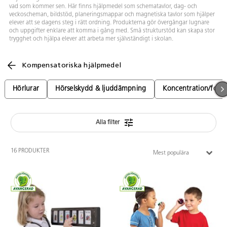
vad som kommer sen. Här finns hjälpmedel som schematavlor, dag- och
veckoscheman, bildstöd, planeringsmappar och magnetiska tavlor som hjälper
elever att se dagens steg i rätt ordning. Produkterna gör övergångar lugnare
och uppgifter enklare att komma i gång med. Små strukturstöd kan skapa stor
trygghet och hjälpa elever att arbeta mer självständigt i skolan.
Kompensatoriska hjälpmedel
Hörlurar
Hörselskydd & ljuddämpning
Koncentration/foku
Alla filter
16 PRODUKTER
Mest populära