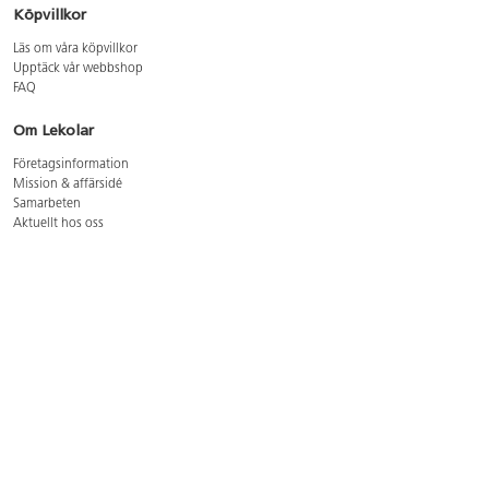
Köpvillkor
Läs om våra köpvillkor
Upptäck vår webbshop
FAQ
Om Lekolar
Företagsinformation
Mission & affärsidé
Samarbeten
Aktuellt hos oss
GDPR
Cookie Policy
Whistleblowing
Lediga jobb
Bruttoprislista lära, skapa, leka 2026-5
Bruttoprislista möbler 2026-3
Bruttoprislista lekplatsutrustning och utemiljö 2026-3
Kontakt
Öppettider kundtjänst: mån-tors 8-17, fre 8-16
Kundtjänst: 0479-19900
kundtjanst@lekolar.se