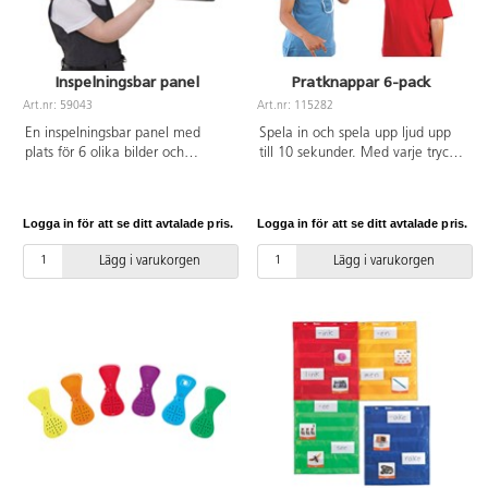
Inspelningsbar panel
Pratknappar 6-pack
Art.nr: 59043
Art.nr: 115282
En inspelningsbar panel med
Spela in och spela upp ljud upp
plats för 6 olika bilder och
till 10 sekunder. Med varje tryck
meddelanden. Alla kort är
kommer det valda ljudet eller
blanka så att man kan anpassa
meddelandet att spelas högt och
dem efter egna behov. Kan
tydligt. Utbytbara batterier ingår.
Logga in för att se ditt avtalade pris.
Logga in för att se ditt avtalade pris.
användas som ett visuellt
Du kan skapa talande skärmar,
tidsschema för att organisera sin
hjälpa barn att få ner sina tankar
Lägg i varukorgen
Lägg i varukorgen
dag. Fungerar även bra som stöd
snabbt, ta meddelanden eller
i form av en berättarpanel när
skapa "följ mig"-spel. ø 4,5 cm.
man vill läsa in en berättelse och
Kräver 3 x 1.5v LR44 batterier
få med olika händelser i historien
(ingår). PVC-fri. Från 10
i rätt tidsföljd. Är även bra att ha
månader.
i ett sinnesrum. Tryck på bilden,
spela in ett meddelande som
passar till den illustration, symbol
eller text som ni valt att visa där.
Lyssna på meddelandet genom
att åter trycka på bilden. Enkelt
att spela över när man vill byta