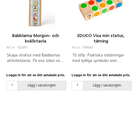
Babblarna Morgon- och
EDUCO Visa min status,
kvällstavla
tärning
Art.nr: 162697
Art.nr: 149640
Skapa struktur med Babblarnas
10 st/fp. Praktiska trätärningar
aktivitetstavla. På ena sidan visas
med tydliga symboler som
en himmel med moln och sol och
eleverna kan använda för att visa
på andra natthimmel med
sin status. Tärningarna har fyra
Logga in för att se ditt avtalade pris.
Logga in för att se ditt avtalade pris.
stjärnor och månen. Ytan är
markeringar: röd kan betyda att
magnetisk så att de medföljande
jag arbetar koncentrerat och grön
Lägg i varukorgen
Lägg i varukorgen
brickorna kan fästas. Sätt upp
kan betyda att det går bra att
olika aktiviteter på tavlan, t.ex.
ställa frågor etc. Frågetecknet
städa undan, gå på toaletten och
betyder att jag har en fråga.
ta på skorna. Låt barnen vända
Hjälper till med kommunikation
på brickan när varje del är klar.
och samarbete. Underlättar för
På baksidan visas en ballong. 16
barn och lärare att förstå
brickor ingår med olika motiv.
varandra. Mått: 3,6x3,6x3,6 cm.
Allt förvaras i en praktisk trälåda.
Från 3 år.
Mått på tavlan: 10x30 cm.