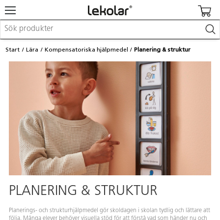
Möbler & inredning
Start
Lära
Kompensatoriska hjälpmedel
Planering & struktur
Lekplatsutrustning & utemiljö
Skapa
Leka
Lära
Barnvagnar & småbarnsartiklar
Skolförbrukning & kontorsmaterial
Logga in / Registrera dig
Hitta din säljare
Kontakta Lekolar
PLANERING & STRUKTUR
Planerings- och strukturhjälpmedel gör skoldagen i skolan tydlig och lättare att
följa. Många elever behöver visuella stöd för att förstå vad som händer nu och