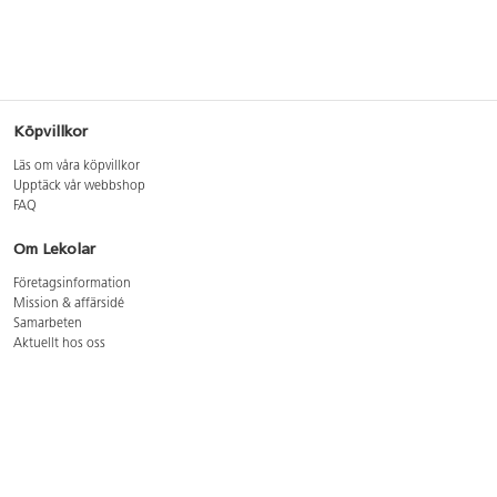
Köpvillkor
Läs om våra köpvillkor
Upptäck vår webbshop
FAQ
Om Lekolar
Företagsinformation
Mission & affärsidé
Samarbeten
Aktuellt hos oss
GDPR
Cookie Policy
Whistleblowing
Lediga jobb
Bruttoprislista lära, skapa, leka 2026-5
Bruttoprislista möbler 2026-3
Bruttoprislista lekplatsutrustning och utemiljö 2026-3