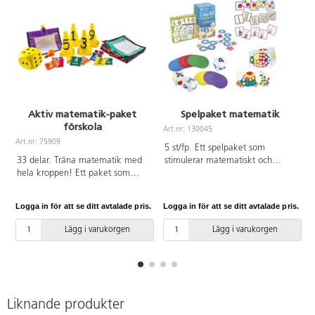
Aktiv matematik-paket
Spelpaket matematik
förskola
Art.nr: 130045
Art.nr: 75909
A
5 st/fp. Ett spelpaket som
33 delar. Träna matematik med
stimulerar matematiskt och
hela kroppen! Ett paket som
logiskt tänkande. Innehåller
innehåller 10 numrerade koner
130040 Lotto siffror & frukter,
från 0-9, 10 ärtpåsar med tryckta
124336 Memo tiokompisar,
Logga in för att se ditt avtalade pris.
Logga in för att se ditt avtalade pris.
L
siffror från 1-10, 1 stor tärning för
52106 Klara färdiga gå!, 16522
utomhusbruk, 12 konkragar med
1, 2, 3 Jag kan räkna, 144454
Lägg i varukorgen
Lägg i varukorgen
plastficka för olika övningar och
Mer eller mindre.
en nedladdningsbar handledning
Rekommenderade från 3 år.
med förslag på övningar.
Liknande produkter