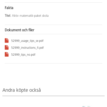
Fakta
Titel:
Aktiv matematik-paket skola
Dokument och filer
52999_usage_tips_se.pdf
52999_instructions_fi.pdf
52999_tips_no.pdf
Andra köpte också