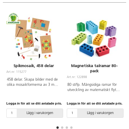
Spikmosaik, 458 delar
Magnetiska talramar 80-
pack
Art.nr: 115277
Art.nr: 122898
A
458 delar. Skapa bilder med de
olika mosaikformerna av 3 mm
80 st/fp. Mångsidiga ramar för
tjockt björkträ. Barnen tränar inte
utveckling av matematiskt flyt
bara fantasi, utan även öga-
och resonemang. Magnetiska
handkoordination och finmotorik.
ramar som kan användas på
Logga in för att se ditt avtalade pris.
Logga in för att se ditt avtalade pris.
L
Ett stort set med 4 korkplattor,
t.ex. whiteboard. Den visuella
200 geometriska mosaikformer
aspekten hjälper till att utveckla
Lägg i varukorgen
Lägg i varukorgen
av trä, 4 hammare och 250 spik.
en praktisk förståelse av antal
levereras i transparent
och stödjer utvecklingen av
förvaringsbox. Mått: 15x25x1
räkning och problemlösning.