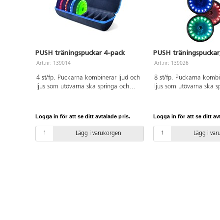
PUSH träningspuckar 4-pack
PUSH träningspuckar
Art.nr: 139014
Art.nr: 139026
4 st/fp. Puckarna kombinerar ljud och
8 st/fp. Puckarna kombi
ljus som utövarna ska springa och
ljus som utövarna ska s
släcka. De styrs med en kostnadsfri
släcka. De styrs med en
app och passar både nybörjare och
app och passar både ny
avancerade utövare. Puckarna är
avancerade utövare. Pu
Logga in för att se ditt avtalade pris.
Logga in för att se ditt av
återuppladdningsbara och batterierna
återuppladdningsbara o
håller för ca 8 timmars kontinuerligt
håller för ca 8 timmars 
Lägg i varukorgen
Lägg i va
användande. Kablar, laddningshub
användande. Kablar oc
och förvaringsväska medföljer.
laddningshub medföljer.
Förvaras inomhus.
inomhus.