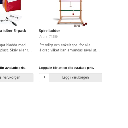
a idéer 3-pack
Spin-ladder
Art.nr: 71259
ingar klädda med
Ett roligt och enkelt spel för alla
last. Skriv eller rita
åldrar, vilket kan användas såväl ute
tt kort som du
som inne. Kallas även steggolf.
lasten. Roligt och
Stomme av lackad furu och bollar av
både gruppövningar
lackat gummiträ. Innehåller 6 bollpar,
itt avtalade pris.
Logga in för att se ditt avtalade pris.
tiviteter. Tärningar
3 av varje färg. Hopfällbart. Regler
 gymnastiklärare,
och instruktioner medföljer. Storlek:
 i varukorgen
Lägg i varukorgen
lasslärare stora
88,5x60x57 cm. Av FSC-märkt trä.
tiviteter. Av EVA,
PVC-fri. Från 6 år.