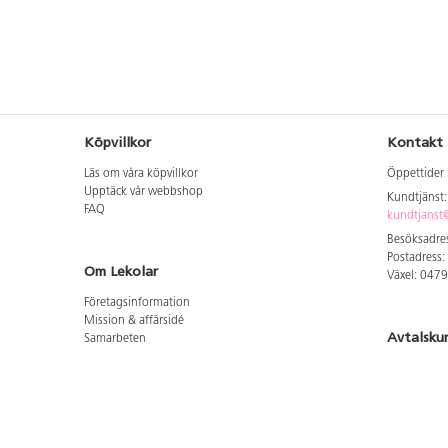
Köpvillkor
Kontakt
Läs om våra köpvillkor
Öppettider 
Upptäck vår webbshop
Kundtjänst
FAQ
kundtjanst@
Besöksadres
Postadress:
Om Lekolar
Växel: 047
Företagsinformation
Mission & affärsidé
Avtalsku
Samarbeten
Aktuellt hos oss
Logga in för
GDPR
Cookie Policy
Whistleblowing
Hitta vår
Lediga jobb
Bruttoprislista lära, skapa, leka 2026-5