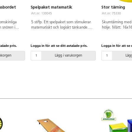
usbordet
Spelpaket matematik
Stor tärning
Art.nr: 130045
Art.nr: 75330
omskinliga
5 st/fp. Ett spelpaket som stimulerar
Skumtärning med
 snören i
matematiskt och logiskt tänkande.
hölje. Mått: 16x1
 en ljuspanel
Innehåller 130040 Lotto siffror &
polyuretan. PVC-fr
 form, räkning,
frukter, 124336 Memo tiokompisar,
sekvens.
52106 Klara färdiga gå!, 16522 1, 2,
talade pris.
Logga in för att se ditt avtalade pris.
Logga in för att se d
inspirerar till
3 Jag kan räkna, 144454 Mer eller
raktisk
mindre. Rekommenderade från 3 år.
rukorgen
Lägg i varukorgen
Lägg