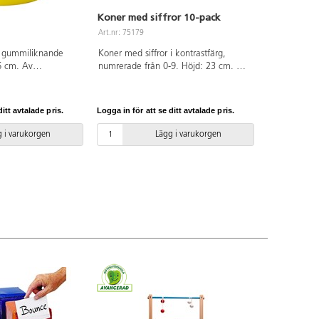
Koner med siffror 10-pack
Art.nr: 75179
 gummiliknande
Koner med siffror i kontrastfärg,
6 cm. Av
numrerade från 0-9. Höjd: 23 cm. Av
i.
PP och PE.
itt avtalade pris.
Logga in för att se ditt avtalade pris.
 i varukorgen
Lägg i varukorgen