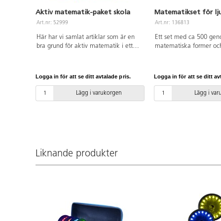
Aktiv matematik-paket skola
Matematikset för lj
Art.nr: 52999
Art.nr: 136813
Här har vi samlat artiklar som är en
Ett set med ca 500 gen
bra grund för aktiv matematik i ett
matematiska former och
paket. Förutom att ni själva kan
akrylfärger. Används på
kombinera dessa artiklar till flera
för utforskning av t.ex.
spännande aktiviteter så har vi tagit
sortering, mönster och 
Logga in för att se ditt avtalade pris.
Logga in för att se ditt av
fram en rad övningar som går att
Utvecklar finmotorik och 
hämta under "Dokument" .
kreativ lek. Inkluderar p
Lägg i varukorgen
Lägg i va
Innehåller 2 st 70039 Ärtpåsar, 75330
förvaringsbehållare och
Tärning mjuk, 52114 Stora siffror för
aktivitetsguide. PVC-fri.
utomhusbruk, 75179 Koner med
siffror, 72518 Konkragar med
plastficka och 46571 Utomhuskritor i
hink. Lämplig för åldrarna 7-11 år.
Liknande produkter