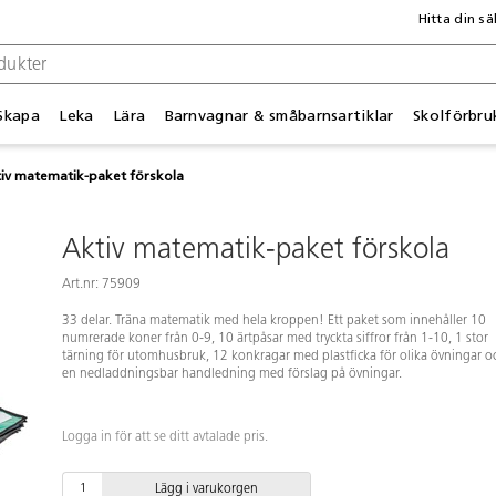
Hitta din sä
Skapa
Leka
Lära
Barnvagnar & småbarnsartiklar
Skolförbru
iv matematik-paket förskola
Aktiv matematik-paket förskola
Art.nr: 75909
33 delar. Träna matematik med hela kroppen! Ett paket som innehåller 10
numrerade koner från 0-9, 10 ärtpåsar med tryckta siffror från 1-10, 1 stor
tärning för utomhusbruk, 12 konkragar med plastficka för olika övningar o
en nedladdningsbar handledning med förslag på övningar.
Logga in för att se ditt avtalade pris.
Lägg i varukorgen