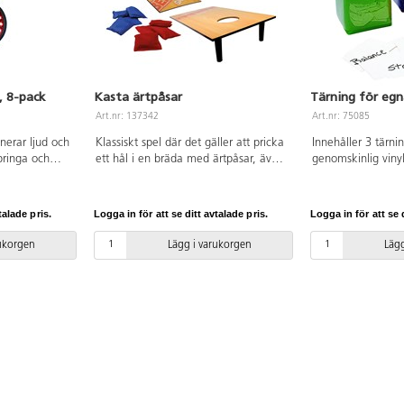
, 8-pack
Kasta ärtpåsar
Tärning för egn
Art.nr: 137342
Art.nr: 75085
nerar ljud och
Klassiskt spel där det gäller att pricka
Innehåller 3 tärn
pringa och
ett hål i en bräda med ärtpåsar, även
genomskinlig vinylp
 kostnadsfri
kallat corn hole. Två brädor och åtta
instruktionen på e
börjare och
ärtpåsar ingår. Kasta ärtpåsarna på
stoppar innanför p
ckarna är
brädan och försök få 21 poäng. Enkla
omväxlande, för 
talade pris.
Logga in för att se ditt avtalade pris.
Logga in för att se d
ch batterierna
spelregler gör att spelare i alla åldrar
och individuella ak
kontinuerligt
kan vara med. Spelet kan spelas var
som erbjuder både
rukorgen
Lägg i varukorgen
Lägg
h
som helst, bara du har ett plant
förskollärare och k
 Förvaras
underlag. Brädorna är 60x30 cm. För
möjligheter till ak
2 spelare. Av MDF, PS och nylon.
PVC fri. Från 3 år.
Från 3 år.