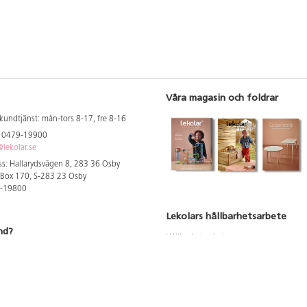
Våra magasin och foldrar
kundtjänst: mån-tors 8-17, fre 8-16
: 0479-19900
lekolar.se
s: Hallarydsvägen 8, 283 36 Osby
 Box 170, S-283 23 Osby
9-19800
Lekolars hållbarhetsarbete
nd?
Hållbarhetsarbete
Hållbarhetsredovisning 2023
 att se dina rabatterade priser
Produktsäkerhet & kvalitet
Giftfri Förskola
a säljare och utbildare