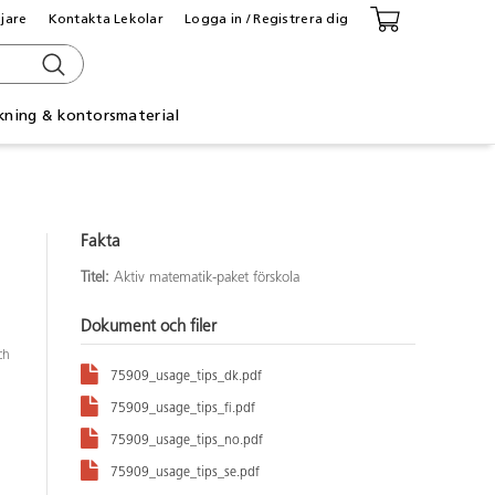
ljare
Kontakta Lekolar
Logga in / Registrera dig
kning & kontorsmaterial
Fakta
Titel:
Aktiv matematik-paket förskola
Dokument och filer
ch
75909_usage_tips_dk.pdf
75909_usage_tips_fi.pdf
75909_usage_tips_no.pdf
75909_usage_tips_se.pdf